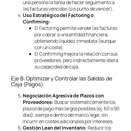
una persona la tarea de hacer seguimiento a
las facturas vencidas (o a punto de vencer).
Uso Estratégico del
Factoring
o
Confirming
:
El
Factoring
permite vender las facturas
por cobrar a una entidad financiera,
obteniendo liquidez inmediata (aunque
con un coste).
El
Confirming
mejora la relación con sus
proveedores, pero indirectamente libera
su capacidad de caja.
Eje B: Optimizar y Controlar las Salidas de
Caja (Pagos)
Negociación Agresiva de Plazos con
Proveedores:
Buscar sistemáticamente los
plazos de pago más largos posibles (ej. 60 o 90
días), siempre dentro del marco legal, sin
incurrir en costes adicionales por intereses.
Gestión Lean del Inventario:
Reducir los