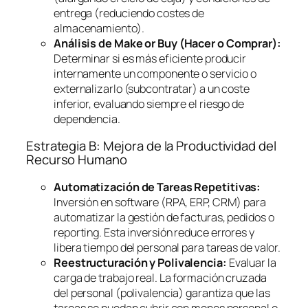
entrega (reduciendo costes de
almacenamiento).
Análisis de
Make or Buy
(Hacer o Comprar):
Determinar si es más eficiente producir
internamente un componente o servicio o
externalizarlo (subcontratar) a un coste
inferior, evaluando siempre el riesgo de
dependencia.
Estrategia B: Mejora de la Productividad del
Recurso Humano
Automatización de Tareas Repetitivas:
Inversión en
software
(RPA, ERP, CRM) para
automatizar la gestión de facturas, pedidos o
reporting
. Esta inversión reduce errores y
libera tiempo del personal para tareas de valor.
Reestructuración y Polivalencia:
Evaluar la
carga de trabajo real. La formación cruzada
del personal (polivalencia) garantiza que las
tareas se puedan cubrir con menos personal o