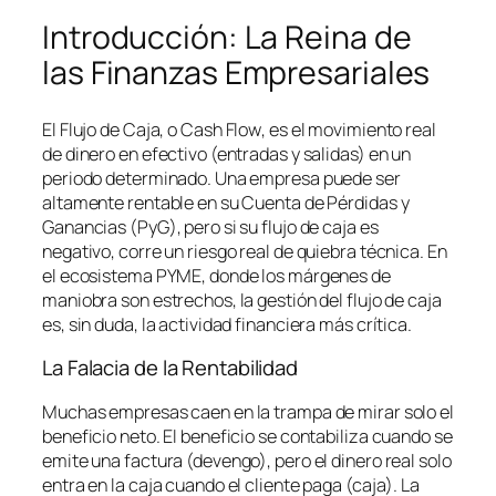
Introducción: La Reina de
las Finanzas Empresariales
El Flujo de Caja, o
Cash Flow
, es el movimiento real
de dinero en efectivo (entradas y salidas) en un
periodo determinado. Una empresa puede ser
altamente rentable en su Cuenta de Pérdidas y
Ganancias (PyG), pero si su flujo de caja es
negativo, corre un riesgo real de quiebra técnica. En
el ecosistema PYME, donde los márgenes de
maniobra son estrechos, la gestión del flujo de caja
es, sin duda, la actividad financiera más crítica.
La Falacia de la Rentabilidad
Muchas empresas caen en la trampa de mirar solo el
beneficio neto. El beneficio se contabiliza cuando se
emite una factura (devengo), pero el dinero real solo
entra en la caja cuando el cliente paga (caja). La