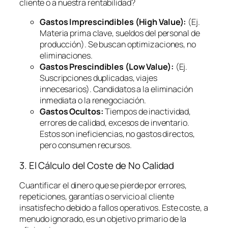
cliente o a nuestra rentabilidad?
Gastos Imprescindibles (High Value):
(Ej.
Materia prima clave, sueldos del personal de
producción). Se buscan optimizaciones, no
eliminaciones.
Gastos Prescindibles (Low Value):
(Ej.
Suscripciones duplicadas, viajes
innecesarios). Candidatos a la eliminación
inmediata o la renegociación.
Gastos Ocultos:
Tiempos de inactividad,
errores de calidad, excesos de inventario.
Estos son ineficiencias, no gastos directos,
pero consumen recursos.
3. El Cálculo del Coste de No Calidad
Cuantificar el dinero que se pierde por errores,
repeticiones, garantías o servicio al cliente
insatisfecho debido a fallos operativos. Este coste, a
menudo ignorado, es un objetivo primario de la