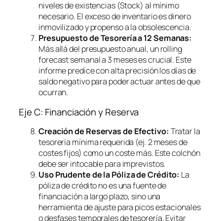
niveles de existencias (Stock) al mínimo
necesario. El exceso de inventario es dinero
inmovilizado y propenso a la obsolescencia.
Presupuesto de Tesorería a 12 Semanas:
Más allá del presupuesto anual, un
rolling
forecast
semanal a 3 meses es crucial. Este
informe predice con alta precisión los días de
saldo negativo para poder actuar antes de que
ocurran.
Eje C: Financiación y Reserva
Creación de Reservas de Efectivo:
Tratar la
tesorería mínima requerida (ej. 2 meses de
costes fijos) como un coste más. Este colchón
debe ser intocable para imprevistos.
Uso Prudente de la Póliza de Crédito:
La
póliza de crédito no es una fuente de
financiación a largo plazo, sino una
herramienta de ajuste para picos estacionales
o desfases temporales de tesorería. Evitar