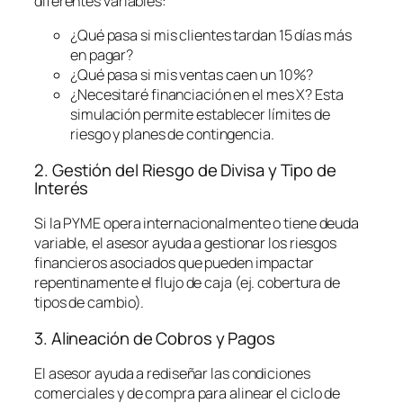
diferentes variables:
¿Qué pasa si mis clientes tardan 15 días más
en pagar?
¿Qué pasa si mis ventas caen un 10%?
¿Necesitaré financiación en el mes X? Esta
simulación permite establecer límites de
riesgo y planes de contingencia.
2. Gestión del Riesgo de Divisa y Tipo de
Interés
Si la PYME opera internacionalmente o tiene deuda
variable, el asesor ayuda a gestionar los riesgos
financieros asociados que pueden impactar
repentinamente el flujo de caja (ej. cobertura de
tipos de cambio).
3. Alineación de Cobros y Pagos
El asesor ayuda a rediseñar las condiciones
comerciales y de compra para alinear el ciclo de