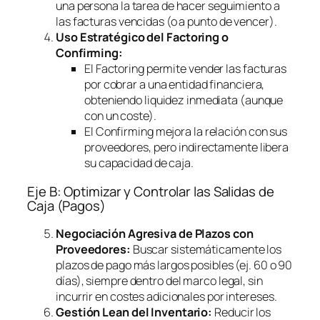
una persona la tarea de hacer seguimiento a
las facturas vencidas (o a punto de vencer).
Uso Estratégico del
Factoring
o
Confirming
:
El
Factoring
permite vender las facturas
por cobrar a una entidad financiera,
obteniendo liquidez inmediata (aunque
con un coste).
El
Confirming
mejora la relación con sus
proveedores, pero indirectamente libera
su capacidad de caja.
Eje B: Optimizar y Controlar las Salidas de
Caja (Pagos)
Negociación Agresiva de Plazos con
Proveedores:
Buscar sistemáticamente los
plazos de pago más largos posibles (ej. 60 o 90
días), siempre dentro del marco legal, sin
incurrir en costes adicionales por intereses.
Gestión Lean del Inventario:
Reducir los