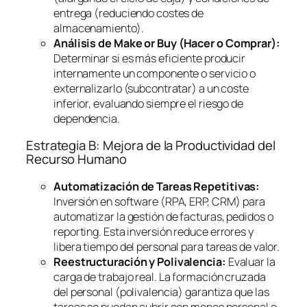
entrega (reduciendo costes de
almacenamiento).
Análisis de
Make or Buy
(Hacer o Comprar):
Determinar si es más eficiente producir
internamente un componente o servicio o
externalizarlo (subcontratar) a un coste
inferior, evaluando siempre el riesgo de
dependencia.
Estrategia B: Mejora de la Productividad del
Recurso Humano
Automatización de Tareas Repetitivas:
Inversión en
software
(RPA, ERP, CRM) para
automatizar la gestión de facturas, pedidos o
reporting
. Esta inversión reduce errores y
libera tiempo del personal para tareas de valor.
Reestructuración y Polivalencia:
Evaluar la
carga de trabajo real. La formación cruzada
del personal (polivalencia) garantiza que las
tareas se puedan cubrir con menos personal o