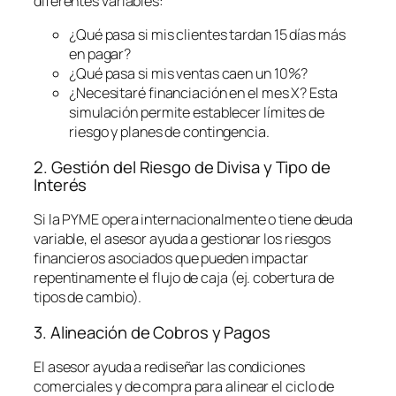
diferentes variables:
¿Qué pasa si mis clientes tardan 15 días más
en pagar?
¿Qué pasa si mis ventas caen un 10%?
¿Necesitaré financiación en el mes X? Esta
simulación permite establecer límites de
riesgo y planes de contingencia.
2. Gestión del Riesgo de Divisa y Tipo de
Interés
Si la PYME opera internacionalmente o tiene deuda
variable, el asesor ayuda a gestionar los riesgos
financieros asociados que pueden impactar
repentinamente el flujo de caja (ej. cobertura de
tipos de cambio).
3. Alineación de Cobros y Pagos
El asesor ayuda a rediseñar las condiciones
comerciales y de compra para alinear el ciclo de