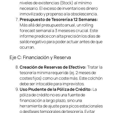
niveles de existencias (Stock) al mínimo
necesario. El exceso de inventario es dinero
inmovilizado y propenso a la obsolescencia.
Presupuesto de Tesorería a 12 Semanas:
Más allá del presupuesto anual, un
rolling
forecast
semanal a 3 meses es crucial. Este
informe predice con alta precisión los días de
saldo negativo para poder actuar antes de que
ocurran.
Eje C: Financiación y Reserva
Creación de Reservas de Efectivo:
Tratar la
tesorería mínima requerida (ej. 2 meses de
costes fijos) como un coste más. Este colchón
debe ser intocable para imprevistos.
Uso Prudente de la Póliza de Crédito:
La
póliza de crédito no es una fuente de
financiación a largo plazo, sino una
herramienta de ajuste para picos estacionales
o desfases temporales de tesorería. Evitar