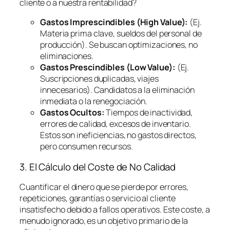
cliente o a nuestra rentabilidad?
Gastos Imprescindibles (High Value):
(Ej.
Materia prima clave, sueldos del personal de
producción). Se buscan optimizaciones, no
eliminaciones.
Gastos Prescindibles (Low Value):
(Ej.
Suscripciones duplicadas, viajes
innecesarios). Candidatos a la eliminación
inmediata o la renegociación.
Gastos Ocultos:
Tiempos de inactividad,
errores de calidad, excesos de inventario.
Estos son ineficiencias, no gastos directos,
pero consumen recursos.
3. El Cálculo del Coste de No Calidad
Cuantificar el dinero que se pierde por errores,
repeticiones, garantías o servicio al cliente
insatisfecho debido a fallos operativos. Este coste, a
menudo ignorado, es un objetivo primario de la