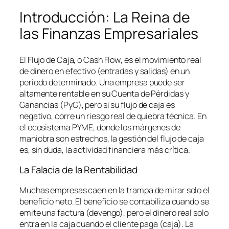
Introducción: La Reina de
las Finanzas Empresariales
El Flujo de Caja, o
Cash Flow
, es el movimiento real
de dinero en efectivo (entradas y salidas) en un
periodo determinado. Una empresa puede ser
altamente rentable en su Cuenta de Pérdidas y
Ganancias (PyG), pero si su flujo de caja es
negativo, corre un riesgo real de quiebra técnica. En
el ecosistema PYME, donde los márgenes de
maniobra son estrechos, la gestión del flujo de caja
es, sin duda, la actividad financiera más crítica.
La Falacia de la Rentabilidad
Muchas empresas caen en la trampa de mirar solo el
beneficio neto. El beneficio se contabiliza cuando se
emite una factura (devengo), pero el dinero real solo
entra en la caja cuando el cliente paga (caja). La