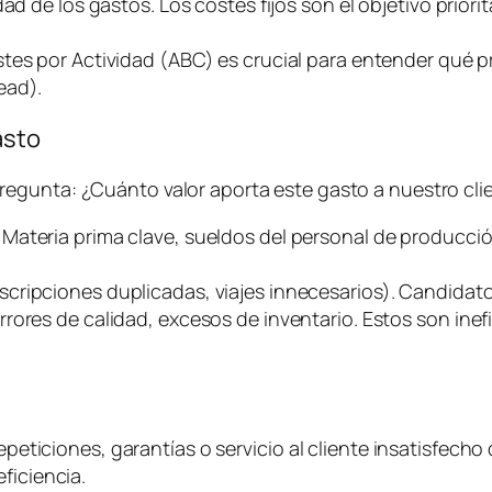
d de los gastos. Los costes fijos son el objetivo priorit
stes por Actividad (ABC) es crucial para entender qué
ead
).
asto
pregunta:
¿Cuánto valor aporta este gasto a nuestro clie
. Materia prima clave, sueldos del personal de producci
uscripciones duplicadas, viajes innecesarios). Candidato
rrores de calidad, excesos de inventario. Estos son ine
epeticiones, garantías o servicio al cliente insatisfecho 
ficiencia.