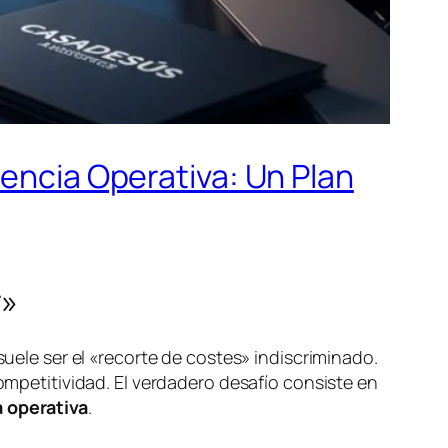
iencia Operativa: Un Plan
r»
suele ser el «recorte de costes» indiscriminado.
competitividad. El verdadero desafío consiste en
a operativa
.