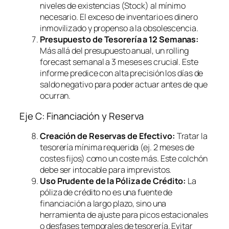
niveles de existencias (Stock) al mínimo
necesario. El exceso de inventario es dinero
inmovilizado y propenso a la obsolescencia.
Presupuesto de Tesorería a 12 Semanas:
Más allá del presupuesto anual, un
rolling
forecast
semanal a 3 meses es crucial. Este
informe predice con alta precisión los días de
saldo negativo para poder actuar antes de que
ocurran.
Eje C: Financiación y Reserva
Creación de Reservas de Efectivo:
Tratar la
tesorería mínima requerida (ej. 2 meses de
costes fijos) como un coste más. Este colchón
debe ser intocable para imprevistos.
Uso Prudente de la Póliza de Crédito:
La
póliza de crédito no es una fuente de
financiación a largo plazo, sino una
herramienta de ajuste para picos estacionales
o desfases temporales de tesorería. Evitar