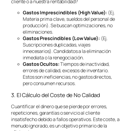
cliente o a nuestra rentabilidad?
Gastos Imprescindibles (High Value):
(Ej.
Materia prima clave, sueldos del personal de
producción). Se buscan optimizaciones, no
eliminaciones.
Gastos Prescindibles (Low Value):
(Ej.
Suscripciones duplicadas, viajes
innecesarios). Candidatos a la eliminación
inmediata o la renegociación.
Gastos Ocultos:
Tiempos de inactividad,
errores de calidad, excesos de inventario.
Estos son ineficiencias, no gastos directos,
pero consumen recursos.
3. El Cálculo del Coste de No Calidad
Cuantificar el dinero que se pierde por errores,
repeticiones, garantías o servicio al cliente
insatisfecho debido a fallos operativos. Este coste, a
menudo ignorado, es un objetivo primario de la