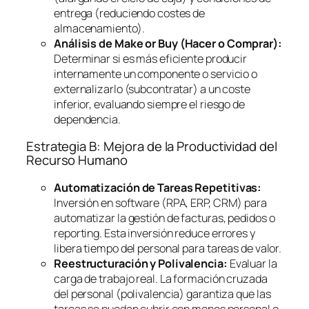
entrega (reduciendo costes de
almacenamiento).
Análisis de
Make or Buy
(Hacer o Comprar):
Determinar si es más eficiente producir
internamente un componente o servicio o
externalizarlo (subcontratar) a un coste
inferior, evaluando siempre el riesgo de
dependencia.
Estrategia B: Mejora de la Productividad del
Recurso Humano
Automatización de Tareas Repetitivas:
Inversión en
software
(RPA, ERP, CRM) para
automatizar la gestión de facturas, pedidos o
reporting
. Esta inversión reduce errores y
libera tiempo del personal para tareas de valor.
Reestructuración y Polivalencia:
Evaluar la
carga de trabajo real. La formación cruzada
del personal (polivalencia) garantiza que las
tareas se puedan cubrir con menos personal o