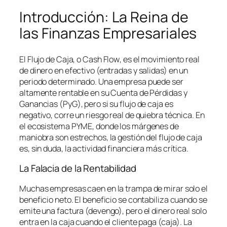
Introducción: La Reina de
las Finanzas Empresariales
El Flujo de Caja, o
Cash Flow
, es el movimiento real
de dinero en efectivo (entradas y salidas) en un
periodo determinado. Una empresa puede ser
altamente rentable en su Cuenta de Pérdidas y
Ganancias (PyG), pero si su flujo de caja es
negativo, corre un riesgo real de quiebra técnica. En
el ecosistema PYME, donde los márgenes de
maniobra son estrechos, la gestión del flujo de caja
es, sin duda, la actividad financiera más crítica.
La Falacia de la Rentabilidad
Muchas empresas caen en la trampa de mirar solo el
beneficio neto. El beneficio se contabiliza cuando se
emite una factura (devengo), pero el dinero real solo
entra en la caja cuando el cliente paga (caja). La