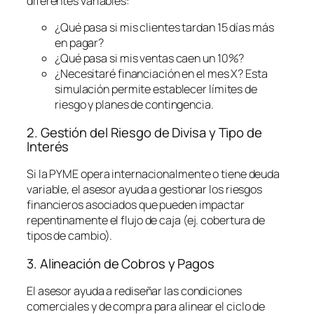
diferentes variables:
¿Qué pasa si mis clientes tardan 15 días más
en pagar?
¿Qué pasa si mis ventas caen un 10%?
¿Necesitaré financiación en el mes X? Esta
simulación permite establecer límites de
riesgo y planes de contingencia.
2. Gestión del Riesgo de Divisa y Tipo de
Interés
Si la PYME opera internacionalmente o tiene deuda
variable, el asesor ayuda a gestionar los riesgos
financieros asociados que pueden impactar
repentinamente el flujo de caja (ej. cobertura de
tipos de cambio).
3. Alineación de Cobros y Pagos
El asesor ayuda a rediseñar las condiciones
comerciales y de compra para alinear el ciclo de