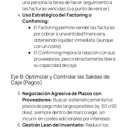
una persona la tarea de hacer seguimiento a
las facturas vencidas (o a punto de vencer).
Uso Estratégico del
Factoring
o
Confirming
:
El
Factoring
permite vender las facturas
por cobrar a una entidad financiera,
obteniendo liquidez inmediata (aunque
con un coste).
El
Confirming
mejora la relación con sus
proveedores, pero indirectamente libera
su capacidad de caja.
Eje B: Optimizar y Controlar las Salidas de
Caja (Pagos)
Negociación Agresiva de Plazos con
Proveedores:
Buscar sistemáticamente los
plazos de pago más largos posibles (ej. 60 o 90
días), siempre dentro del marco legal, sin
incurrir en costes adicionales por intereses.
Gestión Lean del Inventario:
Reducir los