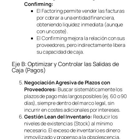
Confirming
:
El
Factoring
permite vender las facturas
por cobrar a una entidad financiera,
obteniendo liquidez inmediata (aunque
con un coste).
El
Confirming
mejora la relación con sus
proveedores, pero indirectamente libera
su capacidad de caja.
Eje B: Optimizar y Controlar las Salidas de
Caja (Pagos)
Negociación Agresiva de Plazos con
Proveedores:
Buscar sistemáticamente los
plazos de pago más largos posibles (ej. 60 o 90
días), siempre dentro del marco legal, sin
incurrir en costes adicionales por intereses.
Gestión Lean del Inventario:
Reducir los
niveles de existencias (Stock) al mínimo
necesario. El exceso de inventario es dinero
inmovilizado y propenso a la obsolescencia.