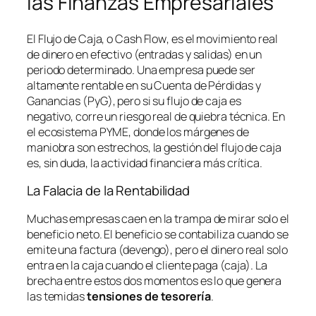
las Finanzas Empresariales
El Flujo de Caja, o
Cash Flow
, es el movimiento real
de dinero en efectivo (entradas y salidas) en un
periodo determinado. Una empresa puede ser
altamente rentable en su Cuenta de Pérdidas y
Ganancias (PyG), pero si su flujo de caja es
negativo, corre un riesgo real de quiebra técnica. En
el ecosistema PYME, donde los márgenes de
maniobra son estrechos, la gestión del flujo de caja
es, sin duda, la actividad financiera más crítica.
La Falacia de la Rentabilidad
Muchas empresas caen en la trampa de mirar solo el
beneficio neto. El beneficio se contabiliza cuando se
emite una factura (devengo), pero el dinero real solo
entra en la caja cuando el cliente paga (caja). La
brecha entre estos dos momentos es lo que genera
las temidas
tensiones de tesorería
.