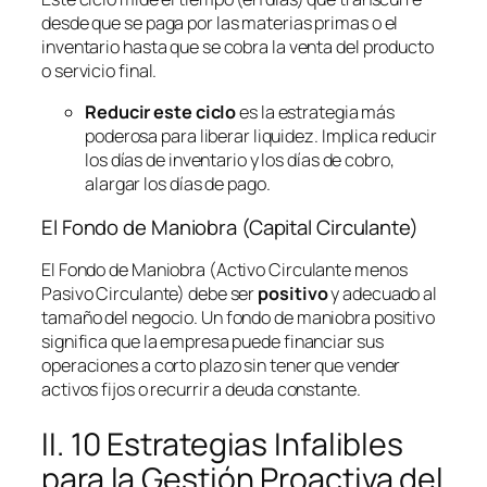
desde que se paga por las materias primas o el
inventario hasta que se cobra la venta del producto
o servicio final.
Reducir este ciclo
es la estrategia más
poderosa para liberar liquidez. Implica reducir
los días de inventario y los días de cobro,
alargar los días de pago.
El Fondo de Maniobra (Capital Circulante)
El Fondo de Maniobra (Activo Circulante menos
Pasivo Circulante) debe ser
positivo
y adecuado al
tamaño del negocio. Un fondo de maniobra positivo
significa que la empresa puede financiar sus
operaciones a corto plazo sin tener que vender
activos fijos o recurrir a deuda constante.
II. 10 Estrategias Infalibles
para la Gestión Proactiva del