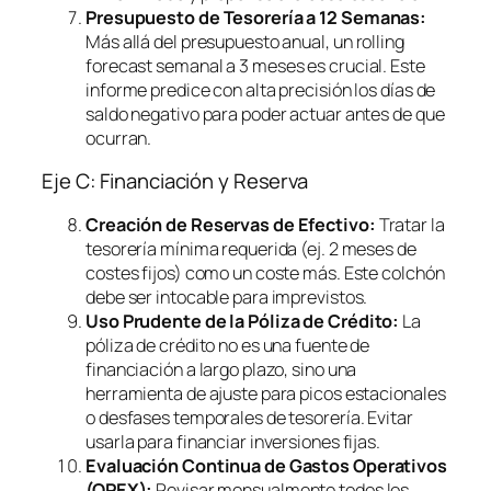
Presupuesto de Tesorería a 12 Semanas:
Más allá del presupuesto anual, un
rolling
forecast
semanal a 3 meses es crucial. Este
informe predice con alta precisión los días de
saldo negativo para poder actuar antes de que
ocurran.
Eje C: Financiación y Reserva
Creación de Reservas de Efectivo:
Tratar la
tesorería mínima requerida (ej. 2 meses de
costes fijos) como un coste más. Este colchón
debe ser intocable para imprevistos.
Uso Prudente de la Póliza de Crédito:
La
póliza de crédito no es una fuente de
financiación a largo plazo, sino una
herramienta de ajuste para picos estacionales
o desfases temporales de tesorería. Evitar
usarla para financiar inversiones fijas.
Evaluación Continua de Gastos Operativos
(OPEX):
Revisar mensualmente todos los