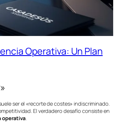
iencia Operativa: Un Plan
r»
suele ser el «recorte de costes» indiscriminado.
competitividad. El verdadero desafío consiste en
a operativa
.