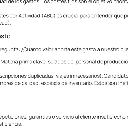
d de los gastos. Los costes fijos son el objetivo priorit
stes por Actividad (ABC) es crucial para entender qué
ead
).
asto
pregunta:
¿Cuánto valor aporta este gasto a nuestro clie
. Materia prima clave, sueldos del personal de producci
uscripciones duplicadas, viajes innecesarios). Candidato
rrores de calidad, excesos de inventario. Estos son ine
epeticiones, garantías o servicio al cliente insatisfecho 
ficiencia.