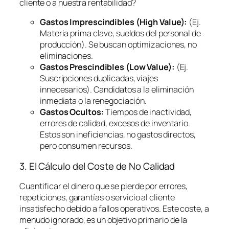
cliente o a nuestra rentabilidad?
Gastos Imprescindibles (High Value):
(Ej.
Materia prima clave, sueldos del personal de
producción). Se buscan optimizaciones, no
eliminaciones.
Gastos Prescindibles (Low Value):
(Ej.
Suscripciones duplicadas, viajes
innecesarios). Candidatos a la eliminación
inmediata o la renegociación.
Gastos Ocultos:
Tiempos de inactividad,
errores de calidad, excesos de inventario.
Estos son ineficiencias, no gastos directos,
pero consumen recursos.
3. El Cálculo del Coste de No Calidad
Cuantificar el dinero que se pierde por errores,
repeticiones, garantías o servicio al cliente
insatisfecho debido a fallos operativos. Este coste, a
menudo ignorado, es un objetivo primario de la