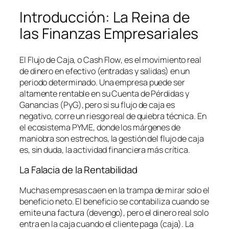
Introducción: La Reina de
las Finanzas Empresariales
El Flujo de Caja, o
Cash Flow
, es el movimiento real
de dinero en efectivo (entradas y salidas) en un
periodo determinado. Una empresa puede ser
altamente rentable en su Cuenta de Pérdidas y
Ganancias (PyG), pero si su flujo de caja es
negativo, corre un riesgo real de quiebra técnica. En
el ecosistema PYME, donde los márgenes de
maniobra son estrechos, la gestión del flujo de caja
es, sin duda, la actividad financiera más crítica.
La Falacia de la Rentabilidad
Muchas empresas caen en la trampa de mirar solo el
beneficio neto. El beneficio se contabiliza cuando se
emite una factura (devengo), pero el dinero real solo
entra en la caja cuando el cliente paga (caja). La