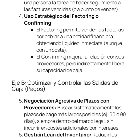
una persona la tarea de hacer seguimiento a
las facturas vencidas (o a punto de vencer).
Uso Estratégico del
Factoring
o
Confirming
:
El
Factoring
permite vender las facturas
por cobrar a una entidad financiera,
obteniendo liquidez inmediata (aunque
con un coste).
El
Confirming
mejora la relación con sus
proveedores, pero indirectamente libera
su capacidad de caja.
Eje B: Optimizar y Controlar las Salidas de
Caja (Pagos)
Negociación Agresiva de Plazos con
Proveedores:
Buscar sistemáticamente los
plazos de pago más largos posibles (ej. 60 o 90
días), siempre dentro del marco legal, sin
incurrir en costes adicionales por intereses.
Gestión Lean del Inventario:
Reducir los