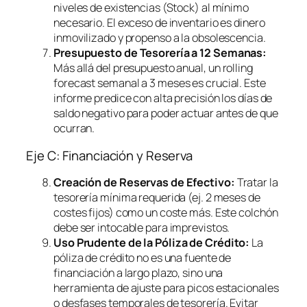
niveles de existencias (Stock) al mínimo
necesario. El exceso de inventario es dinero
inmovilizado y propenso a la obsolescencia.
Presupuesto de Tesorería a 12 Semanas:
Más allá del presupuesto anual, un
rolling
forecast
semanal a 3 meses es crucial. Este
informe predice con alta precisión los días de
saldo negativo para poder actuar antes de que
ocurran.
Eje C: Financiación y Reserva
Creación de Reservas de Efectivo:
Tratar la
tesorería mínima requerida (ej. 2 meses de
costes fijos) como un coste más. Este colchón
debe ser intocable para imprevistos.
Uso Prudente de la Póliza de Crédito:
La
póliza de crédito no es una fuente de
financiación a largo plazo, sino una
herramienta de ajuste para picos estacionales
o desfases temporales de tesorería. Evitar