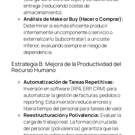
entrega (reduciendo costes de
almacenamiento).
Análisis de
Make or Buy
(Hacer o Comprar):
Determinar si es más eficiente producir
internamente un componente o servicio o
externalizarlo (subcontratar) a un coste
inferior, evaluando siempre el riesgo de
dependencia.
Estrategia B: Mejora de la Productividad del
Recurso Humano
Automatización de Tareas Repetitivas:
Inversión en
software
(RPA, ERP, CRM) para
automatizar la gestión de facturas, pedidos o
reporting
. Esta inversión reduce errores y
libera tiempo del personal para tareas de valor.
Reestructuración y Polivalencia:
Evaluar la
carga de trabajo real. La formación cruzada
del personal (polivalencia) garantiza que las
tareas se puedan cubrir con menos personal o