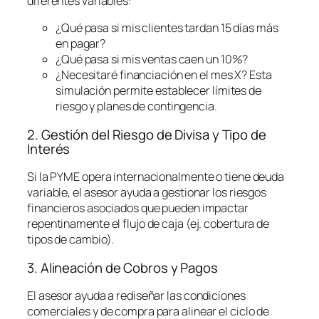
diferentes variables:
¿Qué pasa si mis clientes tardan 15 días más
en pagar?
¿Qué pasa si mis ventas caen un 10%?
¿Necesitaré financiación en el mes X? Esta
simulación permite establecer límites de
riesgo y planes de contingencia.
2. Gestión del Riesgo de Divisa y Tipo de
Interés
Si la PYME opera internacionalmente o tiene deuda
variable, el asesor ayuda a gestionar los riesgos
financieros asociados que pueden impactar
repentinamente el flujo de caja (ej. cobertura de
tipos de cambio).
3. Alineación de Cobros y Pagos
El asesor ayuda a rediseñar las condiciones
comerciales y de compra para alinear el ciclo de