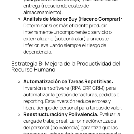
entrega (reduciendo costes de
almacenamiento).
Análisis de
Make or Buy
(Hacer o Comprar):
Determinar si es más eficiente producir
internamente un componente o servicio o
externalizarlo (subcontratar) a un coste
inferior, evaluando siempre el riesgo de
dependencia.
Estrategia B: Mejora de la Productividad del
Recurso Humano
Automatización de Tareas Repetitivas:
Inversión en
software
(RPA, ERP, CRM) para
automatizar la gestión de facturas, pedidos o
reporting
. Esta inversión reduce errores y
libera tiempo del personal para tareas de valor.
Reestructuración y Polivalencia:
Evaluar la
carga de trabajo real. La formación cruzada
del personal (polivalencia) garantiza que las
tareas se puedan cubrir con menos personal o