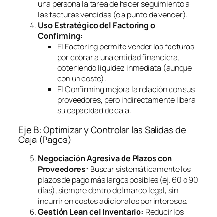
una persona la tarea de hacer seguimiento a
las facturas vencidas (o a punto de vencer).
Uso Estratégico del
Factoring
o
Confirming
:
El
Factoring
permite vender las facturas
por cobrar a una entidad financiera,
obteniendo liquidez inmediata (aunque
con un coste).
El
Confirming
mejora la relación con sus
proveedores, pero indirectamente libera
su capacidad de caja.
Eje B: Optimizar y Controlar las Salidas de
Caja (Pagos)
Negociación Agresiva de Plazos con
Proveedores:
Buscar sistemáticamente los
plazos de pago más largos posibles (ej. 60 o 90
días), siempre dentro del marco legal, sin
incurrir en costes adicionales por intereses.
Gestión Lean del Inventario:
Reducir los