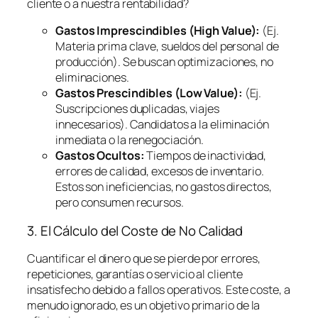
cliente o a nuestra rentabilidad?
Gastos Imprescindibles (High Value):
(Ej.
Materia prima clave, sueldos del personal de
producción). Se buscan optimizaciones, no
eliminaciones.
Gastos Prescindibles (Low Value):
(Ej.
Suscripciones duplicadas, viajes
innecesarios). Candidatos a la eliminación
inmediata o la renegociación.
Gastos Ocultos:
Tiempos de inactividad,
errores de calidad, excesos de inventario.
Estos son ineficiencias, no gastos directos,
pero consumen recursos.
3. El Cálculo del Coste de No Calidad
Cuantificar el dinero que se pierde por errores,
repeticiones, garantías o servicio al cliente
insatisfecho debido a fallos operativos. Este coste, a
menudo ignorado, es un objetivo primario de la