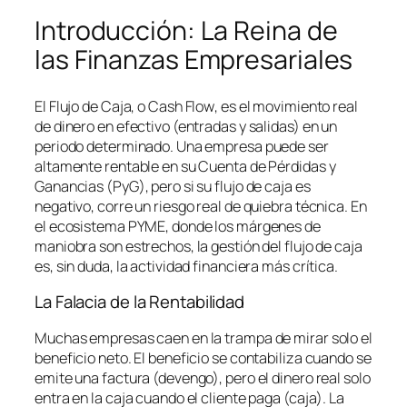
Introducción: La Reina de
las Finanzas Empresariales
El Flujo de Caja, o
Cash Flow
, es el movimiento real
de dinero en efectivo (entradas y salidas) en un
periodo determinado. Una empresa puede ser
altamente rentable en su Cuenta de Pérdidas y
Ganancias (PyG), pero si su flujo de caja es
negativo, corre un riesgo real de quiebra técnica. En
el ecosistema PYME, donde los márgenes de
maniobra son estrechos, la gestión del flujo de caja
es, sin duda, la actividad financiera más crítica.
La Falacia de la Rentabilidad
Muchas empresas caen en la trampa de mirar solo el
beneficio neto. El beneficio se contabiliza cuando se
emite una factura (devengo), pero el dinero real solo
entra en la caja cuando el cliente paga (caja). La