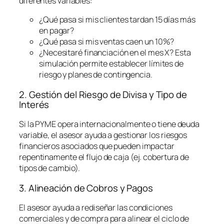
diferentes variables:
¿Qué pasa si mis clientes tardan 15 días más
en pagar?
¿Qué pasa si mis ventas caen un 10%?
¿Necesitaré financiación en el mes X? Esta
simulación permite establecer límites de
riesgo y planes de contingencia.
2. Gestión del Riesgo de Divisa y Tipo de
Interés
Si la PYME opera internacionalmente o tiene deuda
variable, el asesor ayuda a gestionar los riesgos
financieros asociados que pueden impactar
repentinamente el flujo de caja (ej. cobertura de
tipos de cambio).
3. Alineación de Cobros y Pagos
El asesor ayuda a rediseñar las condiciones
comerciales y de compra para alinear el ciclo de