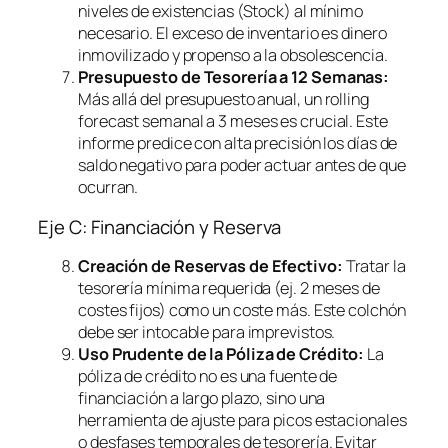
niveles de existencias (Stock) al mínimo
necesario. El exceso de inventario es dinero
inmovilizado y propenso a la obsolescencia.
Presupuesto de Tesorería a 12 Semanas:
Más allá del presupuesto anual, un
rolling
forecast
semanal a 3 meses es crucial. Este
informe predice con alta precisión los días de
saldo negativo para poder actuar antes de que
ocurran.
Eje C: Financiación y Reserva
Creación de Reservas de Efectivo:
Tratar la
tesorería mínima requerida (ej. 2 meses de
costes fijos) como un coste más. Este colchón
debe ser intocable para imprevistos.
Uso Prudente de la Póliza de Crédito:
La
póliza de crédito no es una fuente de
financiación a largo plazo, sino una
herramienta de ajuste para picos estacionales
o desfases temporales de tesorería. Evitar