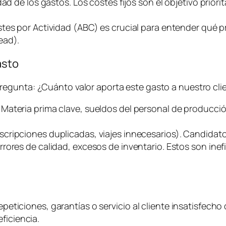
d de los gastos. Los costes fijos son el objetivo priorit
stes por Actividad (ABC) es crucial para entender qué
ead
).
asto
pregunta:
¿Cuánto valor aporta este gasto a nuestro clie
. Materia prima clave, sueldos del personal de producci
uscripciones duplicadas, viajes innecesarios). Candidato
rrores de calidad, excesos de inventario. Estos son ine
epeticiones, garantías o servicio al cliente insatisfecho 
ficiencia.