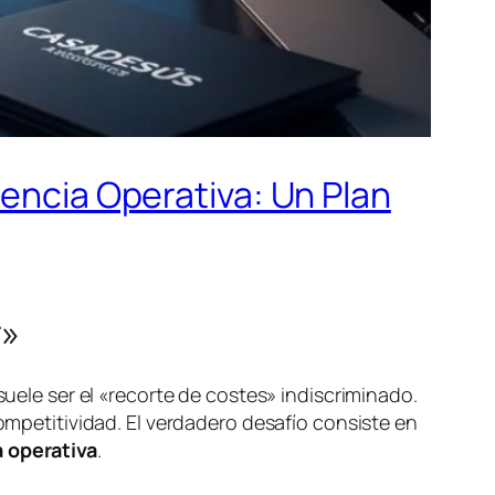
iencia Operativa: Un Plan
r»
suele ser el «recorte de costes» indiscriminado.
competitividad. El verdadero desafío consiste en
a operativa
.