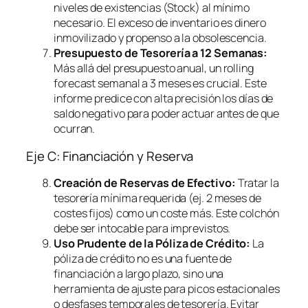
niveles de existencias (Stock) al mínimo
necesario. El exceso de inventario es dinero
inmovilizado y propenso a la obsolescencia.
Presupuesto de Tesorería a 12 Semanas:
Más allá del presupuesto anual, un
rolling
forecast
semanal a 3 meses es crucial. Este
informe predice con alta precisión los días de
saldo negativo para poder actuar antes de que
ocurran.
Eje C: Financiación y Reserva
Creación de Reservas de Efectivo:
Tratar la
tesorería mínima requerida (ej. 2 meses de
costes fijos) como un coste más. Este colchón
debe ser intocable para imprevistos.
Uso Prudente de la Póliza de Crédito:
La
póliza de crédito no es una fuente de
financiación a largo plazo, sino una
herramienta de ajuste para picos estacionales
o desfases temporales de tesorería. Evitar