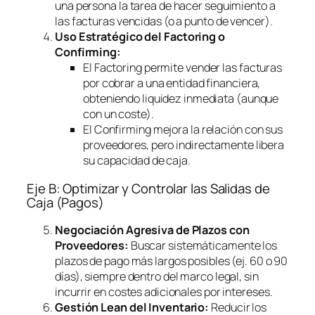
una persona la tarea de hacer seguimiento a
las facturas vencidas (o a punto de vencer).
Uso Estratégico del
Factoring
o
Confirming
:
El
Factoring
permite vender las facturas
por cobrar a una entidad financiera,
obteniendo liquidez inmediata (aunque
con un coste).
El
Confirming
mejora la relación con sus
proveedores, pero indirectamente libera
su capacidad de caja.
Eje B: Optimizar y Controlar las Salidas de
Caja (Pagos)
Negociación Agresiva de Plazos con
Proveedores:
Buscar sistemáticamente los
plazos de pago más largos posibles (ej. 60 o 90
días), siempre dentro del marco legal, sin
incurrir en costes adicionales por intereses.
Gestión Lean del Inventario:
Reducir los