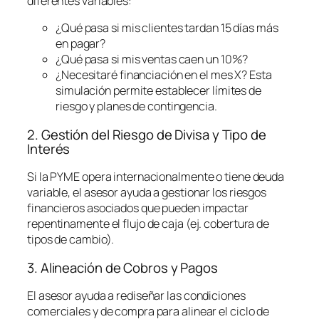
diferentes variables:
¿Qué pasa si mis clientes tardan 15 días más
en pagar?
¿Qué pasa si mis ventas caen un 10%?
¿Necesitaré financiación en el mes X? Esta
simulación permite establecer límites de
riesgo y planes de contingencia.
2. Gestión del Riesgo de Divisa y Tipo de
Interés
Si la PYME opera internacionalmente o tiene deuda
variable, el asesor ayuda a gestionar los riesgos
financieros asociados que pueden impactar
repentinamente el flujo de caja (ej. cobertura de
tipos de cambio).
3. Alineación de Cobros y Pagos
El asesor ayuda a rediseñar las condiciones
comerciales y de compra para alinear el ciclo de