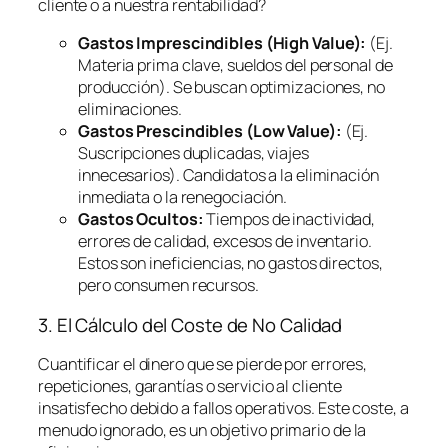
cliente o a nuestra rentabilidad?
Gastos Imprescindibles (High Value):
(Ej.
Materia prima clave, sueldos del personal de
producción). Se buscan optimizaciones, no
eliminaciones.
Gastos Prescindibles (Low Value):
(Ej.
Suscripciones duplicadas, viajes
innecesarios). Candidatos a la eliminación
inmediata o la renegociación.
Gastos Ocultos:
Tiempos de inactividad,
errores de calidad, excesos de inventario.
Estos son ineficiencias, no gastos directos,
pero consumen recursos.
3. El Cálculo del Coste de No Calidad
Cuantificar el dinero que se pierde por errores,
repeticiones, garantías o servicio al cliente
insatisfecho debido a fallos operativos. Este coste, a
menudo ignorado, es un objetivo primario de la