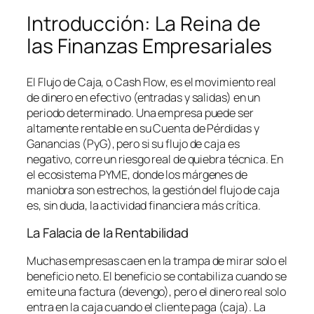
Introducción: La Reina de
las Finanzas Empresariales
El Flujo de Caja, o
Cash Flow
, es el movimiento real
de dinero en efectivo (entradas y salidas) en un
periodo determinado. Una empresa puede ser
altamente rentable en su Cuenta de Pérdidas y
Ganancias (PyG), pero si su flujo de caja es
negativo, corre un riesgo real de quiebra técnica. En
el ecosistema PYME, donde los márgenes de
maniobra son estrechos, la gestión del flujo de caja
es, sin duda, la actividad financiera más crítica.
La Falacia de la Rentabilidad
Muchas empresas caen en la trampa de mirar solo el
beneficio neto. El beneficio se contabiliza cuando se
emite una factura (devengo), pero el dinero real solo
entra en la caja cuando el cliente paga (caja). La