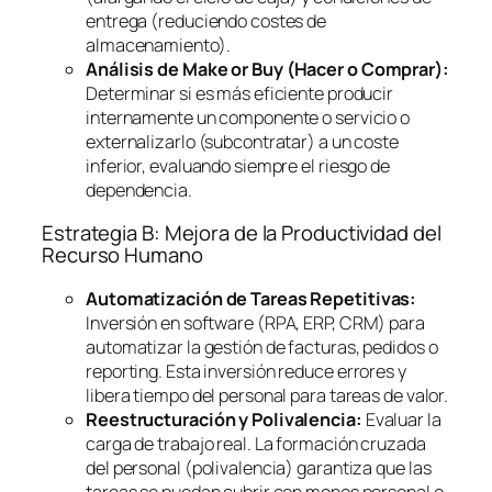
entrega (reduciendo costes de
almacenamiento).
Análisis de
Make or Buy
(Hacer o Comprar):
Determinar si es más eficiente producir
internamente un componente o servicio o
externalizarlo (subcontratar) a un coste
inferior, evaluando siempre el riesgo de
dependencia.
Estrategia B: Mejora de la Productividad del
Recurso Humano
Automatización de Tareas Repetitivas:
Inversión en
software
(RPA, ERP, CRM) para
automatizar la gestión de facturas, pedidos o
reporting
. Esta inversión reduce errores y
libera tiempo del personal para tareas de valor.
Reestructuración y Polivalencia:
Evaluar la
carga de trabajo real. La formación cruzada
del personal (polivalencia) garantiza que las
tareas se puedan cubrir con menos personal o