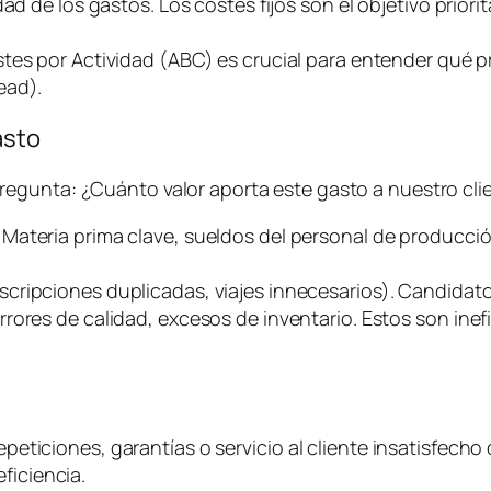
d de los gastos. Los costes fijos son el objetivo priorit
stes por Actividad (ABC) es crucial para entender qué
ead
).
asto
pregunta:
¿Cuánto valor aporta este gasto a nuestro clie
. Materia prima clave, sueldos del personal de producci
uscripciones duplicadas, viajes innecesarios). Candidato
rrores de calidad, excesos de inventario. Estos son ine
epeticiones, garantías o servicio al cliente insatisfecho 
ficiencia.