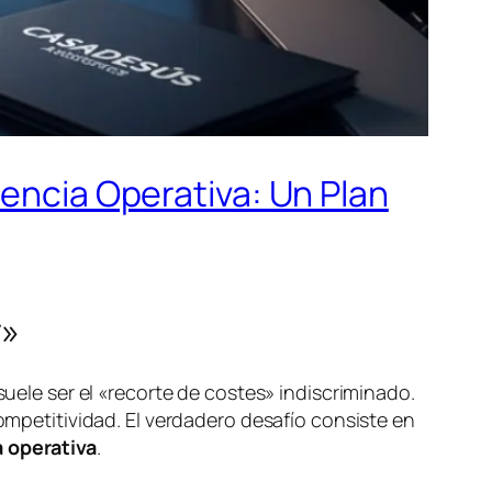
iencia Operativa: Un Plan
r»
suele ser el «recorte de costes» indiscriminado.
competitividad. El verdadero desafío consiste en
a operativa
.