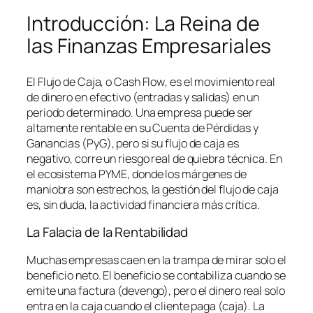
Introducción: La Reina de
las Finanzas Empresariales
El Flujo de Caja, o
Cash Flow
, es el movimiento real
de dinero en efectivo (entradas y salidas) en un
periodo determinado. Una empresa puede ser
altamente rentable en su Cuenta de Pérdidas y
Ganancias (PyG), pero si su flujo de caja es
negativo, corre un riesgo real de quiebra técnica. En
el ecosistema PYME, donde los márgenes de
maniobra son estrechos, la gestión del flujo de caja
es, sin duda, la actividad financiera más crítica.
La Falacia de la Rentabilidad
Muchas empresas caen en la trampa de mirar solo el
beneficio neto. El beneficio se contabiliza cuando se
emite una factura (devengo), pero el dinero real solo
entra en la caja cuando el cliente paga (caja). La