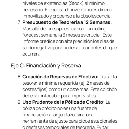
niveles de existencias (Stock) al mínimo
necesario. El exceso de inventario es dinero
inmovilizado y propenso a la obsolescencia.
Presupuesto de Tesorería a 12 Semanas:
Más allá del presupuesto anual, un
rolling
forecast
semanal a 3 meses es crucial. Este
informe predice con alta precisión los días de
saldo negativo para poder actuar antes de que
ocurran.
Eje C: Financiación y Reserva
Creación de Reservas de Efectivo:
Tratar la
tesorería mínima requerida (ej. 2 meses de
costes fijos) como un coste más. Este colchón
debe ser intocable para imprevistos.
Uso Prudente de la Póliza de Crédito:
La
póliza de crédito no es una fuente de
financiación a largo plazo, sino una
herramienta de ajuste para picos estacionales
o desfases temporales de tesorería. Evitar