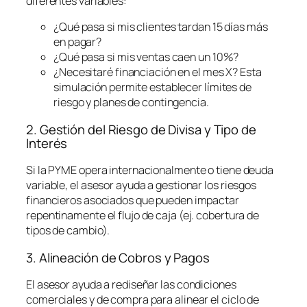
diferentes variables:
¿Qué pasa si mis clientes tardan 15 días más
en pagar?
¿Qué pasa si mis ventas caen un 10%?
¿Necesitaré financiación en el mes X? Esta
simulación permite establecer límites de
riesgo y planes de contingencia.
2. Gestión del Riesgo de Divisa y Tipo de
Interés
Si la PYME opera internacionalmente o tiene deuda
variable, el asesor ayuda a gestionar los riesgos
financieros asociados que pueden impactar
repentinamente el flujo de caja (ej. cobertura de
tipos de cambio).
3. Alineación de Cobros y Pagos
El asesor ayuda a rediseñar las condiciones
comerciales y de compra para alinear el ciclo de