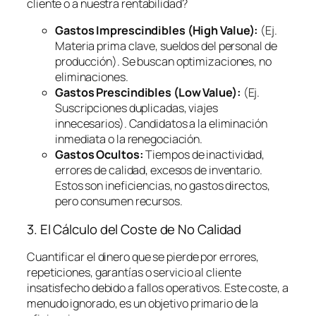
cliente o a nuestra rentabilidad?
Gastos Imprescindibles (High Value):
(Ej.
Materia prima clave, sueldos del personal de
producción). Se buscan optimizaciones, no
eliminaciones.
Gastos Prescindibles (Low Value):
(Ej.
Suscripciones duplicadas, viajes
innecesarios). Candidatos a la eliminación
inmediata o la renegociación.
Gastos Ocultos:
Tiempos de inactividad,
errores de calidad, excesos de inventario.
Estos son ineficiencias, no gastos directos,
pero consumen recursos.
3. El Cálculo del Coste de No Calidad
Cuantificar el dinero que se pierde por errores,
repeticiones, garantías o servicio al cliente
insatisfecho debido a fallos operativos. Este coste, a
menudo ignorado, es un objetivo primario de la