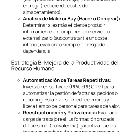
entrega (reduciendo costes de
almacenamiento).
Análisis de
Make or Buy
(Hacer o Comprar):
Determinar si es más eficiente producir
internamente un componente o servicio o
externalizarlo (subcontratar) a un coste
inferior, evaluando siempre el riesgo de
dependencia.
Estrategia B: Mejora de la Productividad del
Recurso Humano
Automatización de Tareas Repetitivas:
Inversión en
software
(RPA, ERP, CRM) para
automatizar la gestión de facturas, pedidos o
reporting
. Esta inversión reduce errores y
libera tiempo del personal para tareas de valor.
Reestructuración y Polivalencia:
Evaluar la
carga de trabajo real. La formación cruzada
del personal (polivalencia) garantiza que las
tareas se puedan cubrir con menos personal o