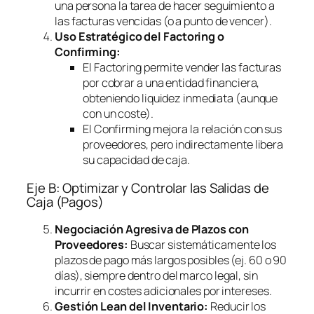
una persona la tarea de hacer seguimiento a
las facturas vencidas (o a punto de vencer).
Uso Estratégico del
Factoring
o
Confirming
:
El
Factoring
permite vender las facturas
por cobrar a una entidad financiera,
obteniendo liquidez inmediata (aunque
con un coste).
El
Confirming
mejora la relación con sus
proveedores, pero indirectamente libera
su capacidad de caja.
Eje B: Optimizar y Controlar las Salidas de
Caja (Pagos)
Negociación Agresiva de Plazos con
Proveedores:
Buscar sistemáticamente los
plazos de pago más largos posibles (ej. 60 o 90
días), siempre dentro del marco legal, sin
incurrir en costes adicionales por intereses.
Gestión Lean del Inventario:
Reducir los