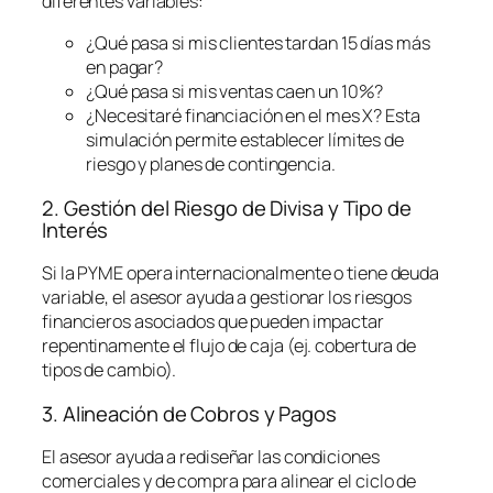
diferentes variables:
¿Qué pasa si mis clientes tardan 15 días más
en pagar?
¿Qué pasa si mis ventas caen un 10%?
¿Necesitaré financiación en el mes X? Esta
simulación permite establecer límites de
riesgo y planes de contingencia.
2. Gestión del Riesgo de Divisa y Tipo de
Interés
Si la PYME opera internacionalmente o tiene deuda
variable, el asesor ayuda a gestionar los riesgos
financieros asociados que pueden impactar
repentinamente el flujo de caja (ej. cobertura de
tipos de cambio).
3. Alineación de Cobros y Pagos
El asesor ayuda a rediseñar las condiciones
comerciales y de compra para alinear el ciclo de