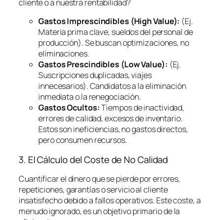
cliente o a nuestra rentabilidad?
Gastos Imprescindibles (High Value):
(Ej.
Materia prima clave, sueldos del personal de
producción). Se buscan optimizaciones, no
eliminaciones.
Gastos Prescindibles (Low Value):
(Ej.
Suscripciones duplicadas, viajes
innecesarios). Candidatos a la eliminación
inmediata o la renegociación.
Gastos Ocultos:
Tiempos de inactividad,
errores de calidad, excesos de inventario.
Estos son ineficiencias, no gastos directos,
pero consumen recursos.
3. El Cálculo del Coste de No Calidad
Cuantificar el dinero que se pierde por errores,
repeticiones, garantías o servicio al cliente
insatisfecho debido a fallos operativos. Este coste, a
menudo ignorado, es un objetivo primario de la