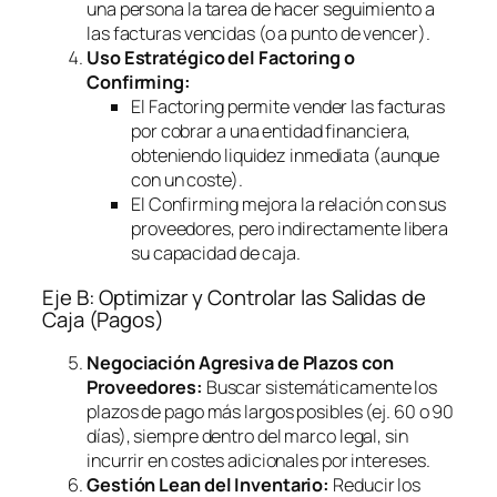
una persona la tarea de hacer seguimiento a
las facturas vencidas (o a punto de vencer).
Uso Estratégico del
Factoring
o
Confirming
:
El
Factoring
permite vender las facturas
por cobrar a una entidad financiera,
obteniendo liquidez inmediata (aunque
con un coste).
El
Confirming
mejora la relación con sus
proveedores, pero indirectamente libera
su capacidad de caja.
Eje B: Optimizar y Controlar las Salidas de
Caja (Pagos)
Negociación Agresiva de Plazos con
Proveedores:
Buscar sistemáticamente los
plazos de pago más largos posibles (ej. 60 o 90
días), siempre dentro del marco legal, sin
incurrir en costes adicionales por intereses.
Gestión Lean del Inventario:
Reducir los