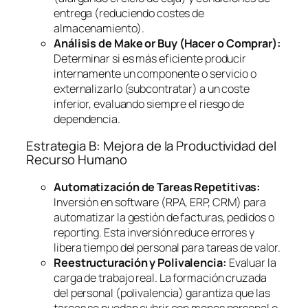
entrega (reduciendo costes de
almacenamiento).
Análisis de
Make or Buy
(Hacer o Comprar):
Determinar si es más eficiente producir
internamente un componente o servicio o
externalizarlo (subcontratar) a un coste
inferior, evaluando siempre el riesgo de
dependencia.
Estrategia B: Mejora de la Productividad del
Recurso Humano
Automatización de Tareas Repetitivas:
Inversión en
software
(RPA, ERP, CRM) para
automatizar la gestión de facturas, pedidos o
reporting
. Esta inversión reduce errores y
libera tiempo del personal para tareas de valor.
Reestructuración y Polivalencia:
Evaluar la
carga de trabajo real. La formación cruzada
del personal (polivalencia) garantiza que las
tareas se puedan cubrir con menos personal o