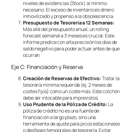
niveles de existencias (Stock) al mínimo
necesario. El exceso de inventario es dinero
inmovilizado y propenso a la obsolescencia.
Presupuesto de Tesorería a 12 Semanas:
Más allá del presupuesto anual, un
rolling
forecast
semanal a 3 meses es crucial. Este
informe predice con alta precisión los días de
saldo negativo para poder actuar antes de que
ocurran.
Eje C: Financiación y Reserva
Creación de Reservas de Efectivo:
Tratar la
tesorería mínima requerida (ej. 2 meses de
costes fijos) como un coste más. Este colchón
debe ser intocable para imprevistos.
Uso Prudente de la Póliza de Crédito:
La
póliza de crédito no es una fuente de
financiación a largo plazo, sino una
herramienta de ajuste para picos estacionales
o desfases temporales de tesorería. Evitar