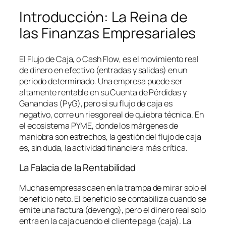
Introducción: La Reina de
las Finanzas Empresariales
El Flujo de Caja, o
Cash Flow
, es el movimiento real
de dinero en efectivo (entradas y salidas) en un
periodo determinado. Una empresa puede ser
altamente rentable en su Cuenta de Pérdidas y
Ganancias (PyG), pero si su flujo de caja es
negativo, corre un riesgo real de quiebra técnica. En
el ecosistema PYME, donde los márgenes de
maniobra son estrechos, la gestión del flujo de caja
es, sin duda, la actividad financiera más crítica.
La Falacia de la Rentabilidad
Muchas empresas caen en la trampa de mirar solo el
beneficio neto. El beneficio se contabiliza cuando se
emite una factura (devengo), pero el dinero real solo
entra en la caja cuando el cliente paga (caja). La