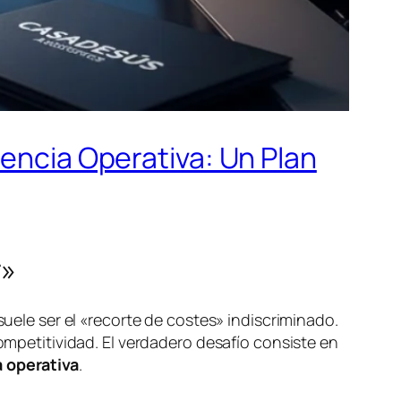
iencia Operativa: Un Plan
r»
suele ser el «recorte de costes» indiscriminado.
competitividad. El verdadero desafío consiste en
a operativa
.