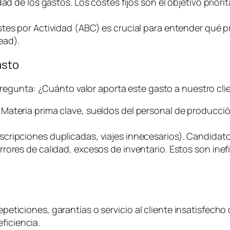
d de los gastos. Los costes fijos son el objetivo priorit
stes por Actividad (ABC) es crucial para entender qué
ead
).
asto
pregunta:
¿Cuánto valor aporta este gasto a nuestro clie
. Materia prima clave, sueldos del personal de producci
uscripciones duplicadas, viajes innecesarios). Candidato
rrores de calidad, excesos de inventario. Estos son ine
epeticiones, garantías o servicio al cliente insatisfecho 
ficiencia.