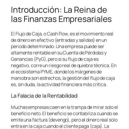
Introducción: La Reina de
las Finanzas Empresariales
El Flujo de Caja, o
Cash Flow
, es el movimiento real
de dinero en efectivo (entradas y salidas) en un
periodo determinado. Una empresa puede ser
altamente rentable en su Cuenta de Pérdidas y
Ganancias (PyG), pero si su flujo de caja es
negativo, corre un riesgo real de quiebra técnica. En
el ecosistema PYME, donde los márgenes de
maniobra son estrechos, la gestión del flujo de caja
es, sin duda, la actividad financiera más crítica.
La Falacia de la Rentabilidad
Muchas empresas caen en la trampa de mirar solo el
beneficio neto. El beneficio se contabiliza cuando se
emite una factura (devengo), pero el dinero real solo
entra en la caja cuando el cliente paga (caja). La