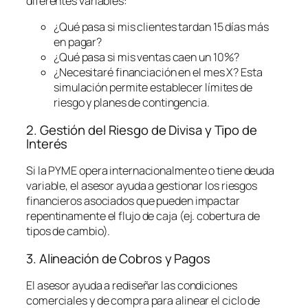
diferentes variables:
¿Qué pasa si mis clientes tardan 15 días más
en pagar?
¿Qué pasa si mis ventas caen un 10%?
¿Necesitaré financiación en el mes X? Esta
simulación permite establecer límites de
riesgo y planes de contingencia.
2. Gestión del Riesgo de Divisa y Tipo de
Interés
Si la PYME opera internacionalmente o tiene deuda
variable, el asesor ayuda a gestionar los riesgos
financieros asociados que pueden impactar
repentinamente el flujo de caja (ej. cobertura de
tipos de cambio).
3. Alineación de Cobros y Pagos
El asesor ayuda a rediseñar las condiciones
comerciales y de compra para alinear el ciclo de