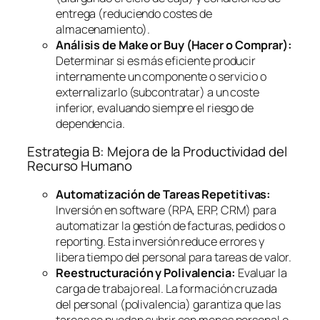
entrega (reduciendo costes de
almacenamiento).
Análisis de
Make or Buy
(Hacer o Comprar):
Determinar si es más eficiente producir
internamente un componente o servicio o
externalizarlo (subcontratar) a un coste
inferior, evaluando siempre el riesgo de
dependencia.
Estrategia B: Mejora de la Productividad del
Recurso Humano
Automatización de Tareas Repetitivas:
Inversión en
software
(RPA, ERP, CRM) para
automatizar la gestión de facturas, pedidos o
reporting
. Esta inversión reduce errores y
libera tiempo del personal para tareas de valor.
Reestructuración y Polivalencia:
Evaluar la
carga de trabajo real. La formación cruzada
del personal (polivalencia) garantiza que las
tareas se puedan cubrir con menos personal o