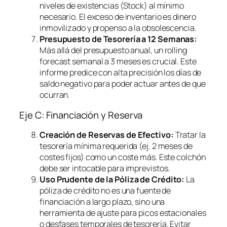
niveles de existencias (Stock) al mínimo
necesario. El exceso de inventario es dinero
inmovilizado y propenso a la obsolescencia.
Presupuesto de Tesorería a 12 Semanas:
Más allá del presupuesto anual, un
rolling
forecast
semanal a 3 meses es crucial. Este
informe predice con alta precisión los días de
saldo negativo para poder actuar antes de que
ocurran.
Eje C: Financiación y Reserva
Creación de Reservas de Efectivo:
Tratar la
tesorería mínima requerida (ej. 2 meses de
costes fijos) como un coste más. Este colchón
debe ser intocable para imprevistos.
Uso Prudente de la Póliza de Crédito:
La
póliza de crédito no es una fuente de
financiación a largo plazo, sino una
herramienta de ajuste para picos estacionales
o desfases temporales de tesorería. Evitar