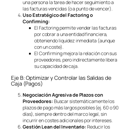
una persona la tarea de hacer seguimiento a
las facturas vencidas (o a punto de vencer).
Uso Estratégico del
Factoring
o
Confirming
:
El
Factoring
permite vender las facturas
por cobrar a una entidad financiera,
obteniendo liquidez inmediata (aunque
con un coste).
El
Confirming
mejora la relación con sus
proveedores, pero indirectamente libera
su capacidad de caja.
Eje B: Optimizar y Controlar las Salidas de
Caja (Pagos)
Negociación Agresiva de Plazos con
Proveedores:
Buscar sistemáticamente los
plazos de pago más largos posibles (ej. 60 o 90
días), siempre dentro del marco legal, sin
incurrir en costes adicionales por intereses.
Gestión Lean del Inventario:
Reducir los