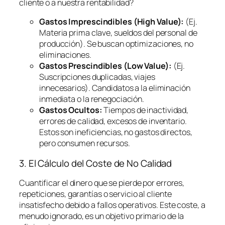
cliente o a nuestra rentabilidad?
Gastos Imprescindibles (High Value):
(Ej.
Materia prima clave, sueldos del personal de
producción). Se buscan optimizaciones, no
eliminaciones.
Gastos Prescindibles (Low Value):
(Ej.
Suscripciones duplicadas, viajes
innecesarios). Candidatos a la eliminación
inmediata o la renegociación.
Gastos Ocultos:
Tiempos de inactividad,
errores de calidad, excesos de inventario.
Estos son ineficiencias, no gastos directos,
pero consumen recursos.
3. El Cálculo del Coste de No Calidad
Cuantificar el dinero que se pierde por errores,
repeticiones, garantías o servicio al cliente
insatisfecho debido a fallos operativos. Este coste, a
menudo ignorado, es un objetivo primario de la