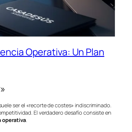
iencia Operativa: Un Plan
r»
suele ser el «recorte de costes» indiscriminado.
competitividad. El verdadero desafío consiste en
a operativa
.