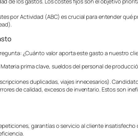
d de los gastos. Los costes fijos son el objetivo priorit
stes por Actividad (ABC) es crucial para entender qué
ead
).
asto
pregunta:
¿Cuánto valor aporta este gasto a nuestro clie
. Materia prima clave, sueldos del personal de producci
uscripciones duplicadas, viajes innecesarios). Candidato
rrores de calidad, excesos de inventario. Estos son ine
epeticiones, garantías o servicio al cliente insatisfecho 
ficiencia.