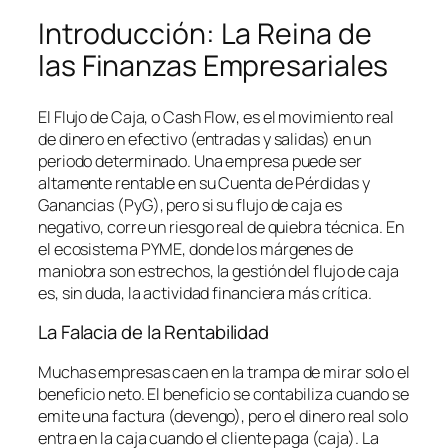
Introducción: La Reina de
las Finanzas Empresariales
El Flujo de Caja, o
Cash Flow
, es el movimiento real
de dinero en efectivo (entradas y salidas) en un
periodo determinado. Una empresa puede ser
altamente rentable en su Cuenta de Pérdidas y
Ganancias (PyG), pero si su flujo de caja es
negativo, corre un riesgo real de quiebra técnica. En
el ecosistema PYME, donde los márgenes de
maniobra son estrechos, la gestión del flujo de caja
es, sin duda, la actividad financiera más crítica.
La Falacia de la Rentabilidad
Muchas empresas caen en la trampa de mirar solo el
beneficio neto. El beneficio se contabiliza cuando se
emite una factura (devengo), pero el dinero real solo
entra en la caja cuando el cliente paga (caja). La