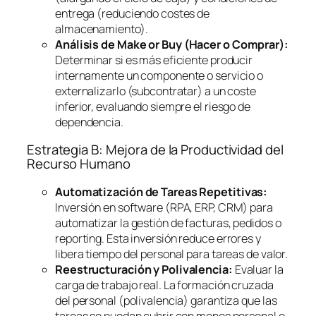
entrega (reduciendo costes de
almacenamiento).
Análisis de
Make or Buy
(Hacer o Comprar):
Determinar si es más eficiente producir
internamente un componente o servicio o
externalizarlo (subcontratar) a un coste
inferior, evaluando siempre el riesgo de
dependencia.
Estrategia B: Mejora de la Productividad del
Recurso Humano
Automatización de Tareas Repetitivas:
Inversión en
software
(RPA, ERP, CRM) para
automatizar la gestión de facturas, pedidos o
reporting
. Esta inversión reduce errores y
libera tiempo del personal para tareas de valor.
Reestructuración y Polivalencia:
Evaluar la
carga de trabajo real. La formación cruzada
del personal (polivalencia) garantiza que las
tareas se puedan cubrir con menos personal o