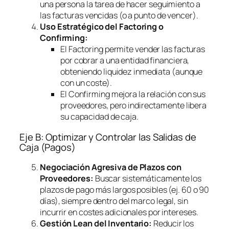
una persona la tarea de hacer seguimiento a
las facturas vencidas (o a punto de vencer).
Uso Estratégico del
Factoring
o
Confirming
:
El
Factoring
permite vender las facturas
por cobrar a una entidad financiera,
obteniendo liquidez inmediata (aunque
con un coste).
El
Confirming
mejora la relación con sus
proveedores, pero indirectamente libera
su capacidad de caja.
Eje B: Optimizar y Controlar las Salidas de
Caja (Pagos)
Negociación Agresiva de Plazos con
Proveedores:
Buscar sistemáticamente los
plazos de pago más largos posibles (ej. 60 o 90
días), siempre dentro del marco legal, sin
incurrir en costes adicionales por intereses.
Gestión Lean del Inventario:
Reducir los