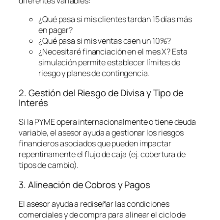
diferentes variables:
¿Qué pasa si mis clientes tardan 15 días más
en pagar?
¿Qué pasa si mis ventas caen un 10%?
¿Necesitaré financiación en el mes X? Esta
simulación permite establecer límites de
riesgo y planes de contingencia.
2. Gestión del Riesgo de Divisa y Tipo de
Interés
Si la PYME opera internacionalmente o tiene deuda
variable, el asesor ayuda a gestionar los riesgos
financieros asociados que pueden impactar
repentinamente el flujo de caja (ej. cobertura de
tipos de cambio).
3. Alineación de Cobros y Pagos
El asesor ayuda a rediseñar las condiciones
comerciales y de compra para alinear el ciclo de