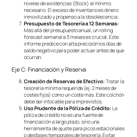
niveles de existencias (Stock) al mínimo
necesario. El exceso de inventario es dinero
inmovilizado y propenso a la obsolescencia.
Presupuesto de Tesorería a 12 Semanas:
Más allá del presupuesto anual, un
rolling
forecast
semanal a 3 meses es crucial. Este
informe predice con alta precisión los días de
saldo negativo para poder actuar antes de que
ocurran.
Eje C: Financiación y Reserva
Creación de Reservas de Efectivo:
Tratar la
tesorería mínima requerida (ej. 2 meses de
costes fijos) como un coste más. Este colchón
debe ser intocable para imprevistos.
Uso Prudente de la Póliza de Crédito:
La
póliza de crédito no es una fuente de
financiación a largo plazo, sino una
herramienta de ajuste para picos estacionales
o desfases temporales de tesorería. Evitar