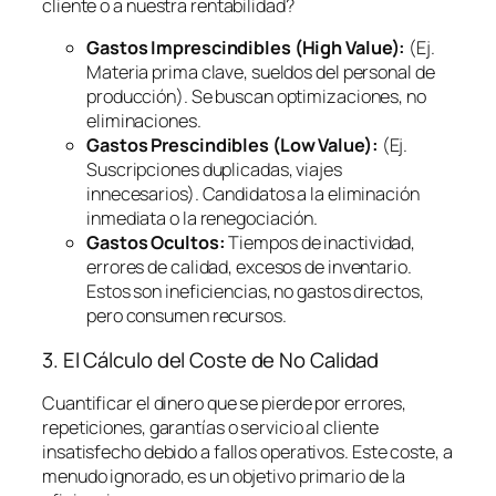
cliente o a nuestra rentabilidad?
Gastos Imprescindibles (High Value):
(Ej.
Materia prima clave, sueldos del personal de
producción). Se buscan optimizaciones, no
eliminaciones.
Gastos Prescindibles (Low Value):
(Ej.
Suscripciones duplicadas, viajes
innecesarios). Candidatos a la eliminación
inmediata o la renegociación.
Gastos Ocultos:
Tiempos de inactividad,
errores de calidad, excesos de inventario.
Estos son ineficiencias, no gastos directos,
pero consumen recursos.
3. El Cálculo del Coste de No Calidad
Cuantificar el dinero que se pierde por errores,
repeticiones, garantías o servicio al cliente
insatisfecho debido a fallos operativos. Este coste, a
menudo ignorado, es un objetivo primario de la