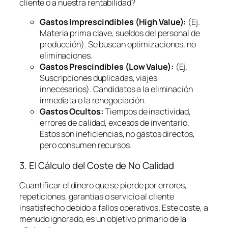
cliente o a nuestra rentabilidad?
Gastos Imprescindibles (High Value):
(Ej.
Materia prima clave, sueldos del personal de
producción). Se buscan optimizaciones, no
eliminaciones.
Gastos Prescindibles (Low Value):
(Ej.
Suscripciones duplicadas, viajes
innecesarios). Candidatos a la eliminación
inmediata o la renegociación.
Gastos Ocultos:
Tiempos de inactividad,
errores de calidad, excesos de inventario.
Estos son ineficiencias, no gastos directos,
pero consumen recursos.
3. El Cálculo del Coste de No Calidad
Cuantificar el dinero que se pierde por errores,
repeticiones, garantías o servicio al cliente
insatisfecho debido a fallos operativos. Este coste, a
menudo ignorado, es un objetivo primario de la