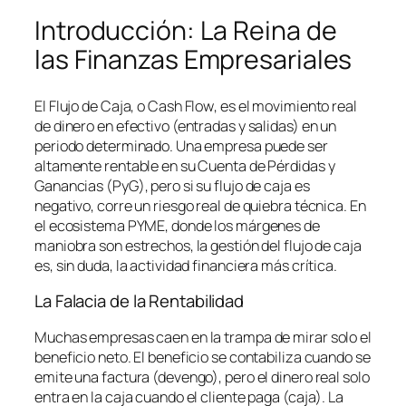
Introducción: La Reina de
las Finanzas Empresariales
El Flujo de Caja, o
Cash Flow
, es el movimiento real
de dinero en efectivo (entradas y salidas) en un
periodo determinado. Una empresa puede ser
altamente rentable en su Cuenta de Pérdidas y
Ganancias (PyG), pero si su flujo de caja es
negativo, corre un riesgo real de quiebra técnica. En
el ecosistema PYME, donde los márgenes de
maniobra son estrechos, la gestión del flujo de caja
es, sin duda, la actividad financiera más crítica.
La Falacia de la Rentabilidad
Muchas empresas caen en la trampa de mirar solo el
beneficio neto. El beneficio se contabiliza cuando se
emite una factura (devengo), pero el dinero real solo
entra en la caja cuando el cliente paga (caja). La