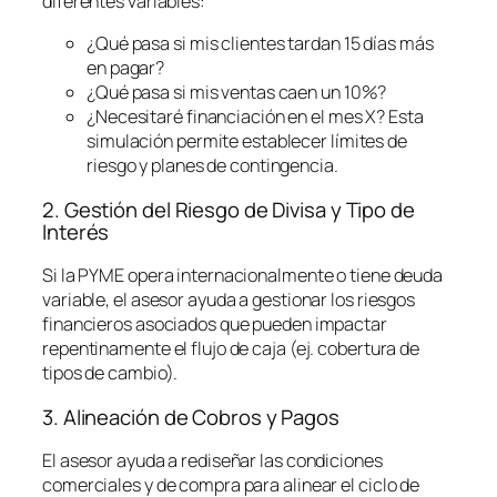
diferentes variables:
¿Qué pasa si mis clientes tardan 15 días más
en pagar?
¿Qué pasa si mis ventas caen un 10%?
¿Necesitaré financiación en el mes X? Esta
simulación permite establecer límites de
riesgo y planes de contingencia.
2. Gestión del Riesgo de Divisa y Tipo de
Interés
Si la PYME opera internacionalmente o tiene deuda
variable, el asesor ayuda a gestionar los riesgos
financieros asociados que pueden impactar
repentinamente el flujo de caja (ej. cobertura de
tipos de cambio).
3. Alineación de Cobros y Pagos
El asesor ayuda a rediseñar las condiciones
comerciales y de compra para alinear el ciclo de