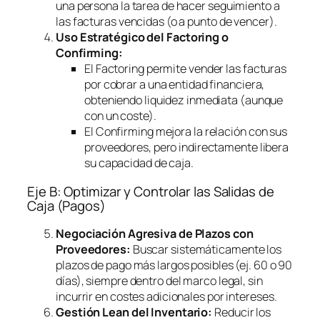
una persona la tarea de hacer seguimiento a
las facturas vencidas (o a punto de vencer).
Uso Estratégico del
Factoring
o
Confirming
:
El
Factoring
permite vender las facturas
por cobrar a una entidad financiera,
obteniendo liquidez inmediata (aunque
con un coste).
El
Confirming
mejora la relación con sus
proveedores, pero indirectamente libera
su capacidad de caja.
Eje B: Optimizar y Controlar las Salidas de
Caja (Pagos)
Negociación Agresiva de Plazos con
Proveedores:
Buscar sistemáticamente los
plazos de pago más largos posibles (ej. 60 o 90
días), siempre dentro del marco legal, sin
incurrir en costes adicionales por intereses.
Gestión Lean del Inventario:
Reducir los