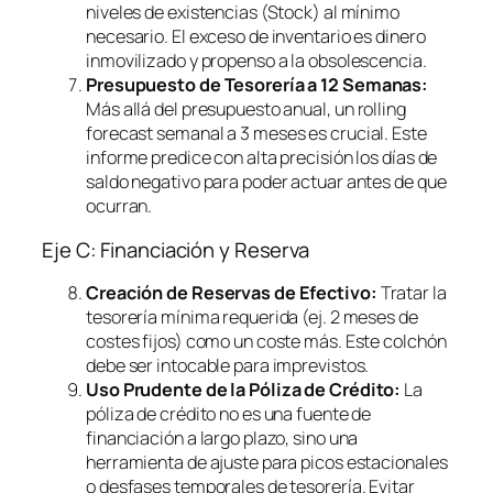
niveles de existencias (Stock) al mínimo
necesario. El exceso de inventario es dinero
inmovilizado y propenso a la obsolescencia.
Presupuesto de Tesorería a 12 Semanas:
Más allá del presupuesto anual, un
rolling
forecast
semanal a 3 meses es crucial. Este
informe predice con alta precisión los días de
saldo negativo para poder actuar antes de que
ocurran.
Eje C: Financiación y Reserva
Creación de Reservas de Efectivo:
Tratar la
tesorería mínima requerida (ej. 2 meses de
costes fijos) como un coste más. Este colchón
debe ser intocable para imprevistos.
Uso Prudente de la Póliza de Crédito:
La
póliza de crédito no es una fuente de
financiación a largo plazo, sino una
herramienta de ajuste para picos estacionales
o desfases temporales de tesorería. Evitar