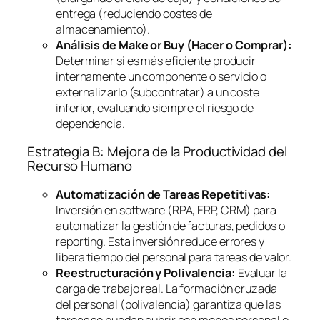
entrega (reduciendo costes de
almacenamiento).
Análisis de
Make or Buy
(Hacer o Comprar):
Determinar si es más eficiente producir
internamente un componente o servicio o
externalizarlo (subcontratar) a un coste
inferior, evaluando siempre el riesgo de
dependencia.
Estrategia B: Mejora de la Productividad del
Recurso Humano
Automatización de Tareas Repetitivas:
Inversión en
software
(RPA, ERP, CRM) para
automatizar la gestión de facturas, pedidos o
reporting
. Esta inversión reduce errores y
libera tiempo del personal para tareas de valor.
Reestructuración y Polivalencia:
Evaluar la
carga de trabajo real. La formación cruzada
del personal (polivalencia) garantiza que las
tareas se puedan cubrir con menos personal o