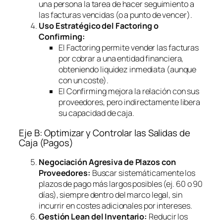
una persona la tarea de hacer seguimiento a
las facturas vencidas (o a punto de vencer).
Uso Estratégico del
Factoring
o
Confirming
:
El
Factoring
permite vender las facturas
por cobrar a una entidad financiera,
obteniendo liquidez inmediata (aunque
con un coste).
El
Confirming
mejora la relación con sus
proveedores, pero indirectamente libera
su capacidad de caja.
Eje B: Optimizar y Controlar las Salidas de
Caja (Pagos)
Negociación Agresiva de Plazos con
Proveedores:
Buscar sistemáticamente los
plazos de pago más largos posibles (ej. 60 o 90
días), siempre dentro del marco legal, sin
incurrir en costes adicionales por intereses.
Gestión Lean del Inventario:
Reducir los