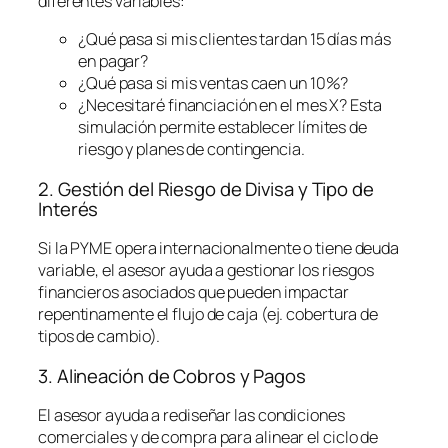
diferentes variables:
¿Qué pasa si mis clientes tardan 15 días más
en pagar?
¿Qué pasa si mis ventas caen un 10%?
¿Necesitaré financiación en el mes X? Esta
simulación permite establecer límites de
riesgo y planes de contingencia.
2. Gestión del Riesgo de Divisa y Tipo de
Interés
Si la PYME opera internacionalmente o tiene deuda
variable, el asesor ayuda a gestionar los riesgos
financieros asociados que pueden impactar
repentinamente el flujo de caja (ej. cobertura de
tipos de cambio).
3. Alineación de Cobros y Pagos
El asesor ayuda a rediseñar las condiciones
comerciales y de compra para alinear el ciclo de