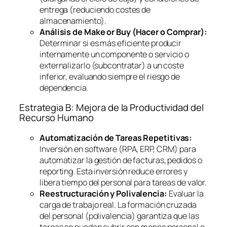
entrega (reduciendo costes de
almacenamiento).
Análisis de
Make or Buy
(Hacer o Comprar):
Determinar si es más eficiente producir
internamente un componente o servicio o
externalizarlo (subcontratar) a un coste
inferior, evaluando siempre el riesgo de
dependencia.
Estrategia B: Mejora de la Productividad del
Recurso Humano
Automatización de Tareas Repetitivas:
Inversión en
software
(RPA, ERP, CRM) para
automatizar la gestión de facturas, pedidos o
reporting
. Esta inversión reduce errores y
libera tiempo del personal para tareas de valor.
Reestructuración y Polivalencia:
Evaluar la
carga de trabajo real. La formación cruzada
del personal (polivalencia) garantiza que las
tareas se puedan cubrir con menos personal o