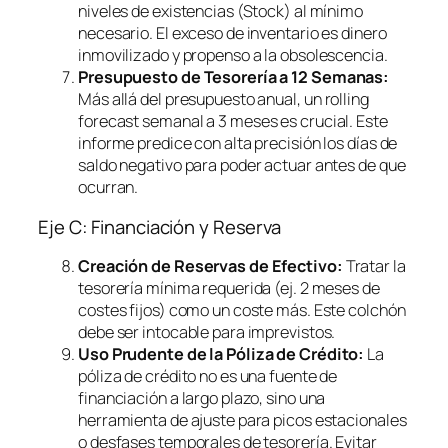
niveles de existencias (Stock) al mínimo
necesario. El exceso de inventario es dinero
inmovilizado y propenso a la obsolescencia.
Presupuesto de Tesorería a 12 Semanas:
Más allá del presupuesto anual, un
rolling
forecast
semanal a 3 meses es crucial. Este
informe predice con alta precisión los días de
saldo negativo para poder actuar antes de que
ocurran.
Eje C: Financiación y Reserva
Creación de Reservas de Efectivo:
Tratar la
tesorería mínima requerida (ej. 2 meses de
costes fijos) como un coste más. Este colchón
debe ser intocable para imprevistos.
Uso Prudente de la Póliza de Crédito:
La
póliza de crédito no es una fuente de
financiación a largo plazo, sino una
herramienta de ajuste para picos estacionales
o desfases temporales de tesorería. Evitar