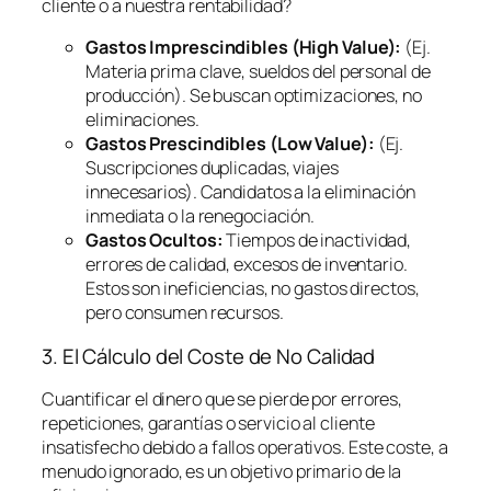
cliente o a nuestra rentabilidad?
Gastos Imprescindibles (High Value):
(Ej.
Materia prima clave, sueldos del personal de
producción). Se buscan optimizaciones, no
eliminaciones.
Gastos Prescindibles (Low Value):
(Ej.
Suscripciones duplicadas, viajes
innecesarios). Candidatos a la eliminación
inmediata o la renegociación.
Gastos Ocultos:
Tiempos de inactividad,
errores de calidad, excesos de inventario.
Estos son ineficiencias, no gastos directos,
pero consumen recursos.
3. El Cálculo del Coste de No Calidad
Cuantificar el dinero que se pierde por errores,
repeticiones, garantías o servicio al cliente
insatisfecho debido a fallos operativos. Este coste, a
menudo ignorado, es un objetivo primario de la