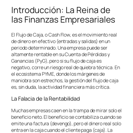
Introducción: La Reina de
las Finanzas Empresariales
El Flujo de Caja, o
Cash Flow
, es el movimiento real
de dinero en efectivo (entradas y salidas) en un
periodo determinado. Una empresa puede ser
altamente rentable en su Cuenta de Pérdidas y
Ganancias (PyG), pero si su flujo de caja es
negativo, corre un riesgo real de quiebra técnica. En
el ecosistema PYME, donde los márgenes de
maniobra son estrechos, la gestión del flujo de caja
es, sin duda, la actividad financiera más crítica.
La Falacia de la Rentabilidad
Muchas empresas caen en la trampa de mirar solo el
beneficio neto. El beneficio se contabiliza cuando se
emite una factura (devengo), pero el dinero real solo
entra en la caja cuando el cliente paga (caja). La