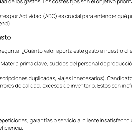
d de los gastos. Los costes fijos son el objetivo priorit
stes por Actividad (ABC) es crucial para entender qué
ead
).
asto
pregunta:
¿Cuánto valor aporta este gasto a nuestro clie
. Materia prima clave, sueldos del personal de producci
uscripciones duplicadas, viajes innecesarios). Candidato
rrores de calidad, excesos de inventario. Estos son ine
epeticiones, garantías o servicio al cliente insatisfecho 
ficiencia.