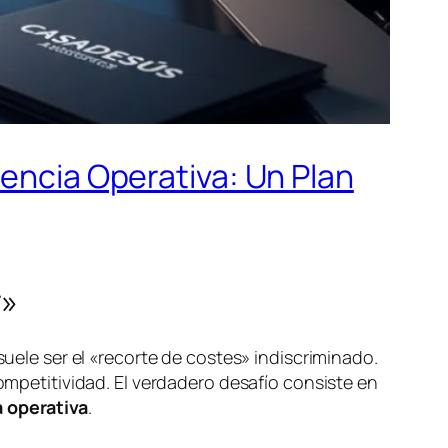
iencia Operativa: Un Plan
r»
suele ser el «recorte de costes» indiscriminado.
competitividad. El verdadero desafío consiste en
a operativa
.