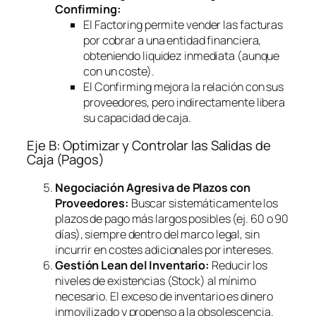
Confirming
:
El
Factoring
permite vender las facturas
por cobrar a una entidad financiera,
obteniendo liquidez inmediata (aunque
con un coste).
El
Confirming
mejora la relación con sus
proveedores, pero indirectamente libera
su capacidad de caja.
Eje B: Optimizar y Controlar las Salidas de
Caja (Pagos)
Negociación Agresiva de Plazos con
Proveedores:
Buscar sistemáticamente los
plazos de pago más largos posibles (ej. 60 o 90
días), siempre dentro del marco legal, sin
incurrir en costes adicionales por intereses.
Gestión Lean del Inventario:
Reducir los
niveles de existencias (Stock) al mínimo
necesario. El exceso de inventario es dinero
inmovilizado y propenso a la obsolescencia.