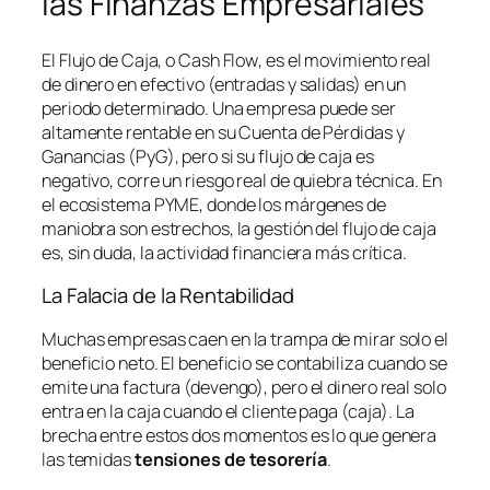
las Finanzas Empresariales
El Flujo de Caja, o
Cash Flow
, es el movimiento real
de dinero en efectivo (entradas y salidas) en un
periodo determinado. Una empresa puede ser
altamente rentable en su Cuenta de Pérdidas y
Ganancias (PyG), pero si su flujo de caja es
negativo, corre un riesgo real de quiebra técnica. En
el ecosistema PYME, donde los márgenes de
maniobra son estrechos, la gestión del flujo de caja
es, sin duda, la actividad financiera más crítica.
La Falacia de la Rentabilidad
Muchas empresas caen en la trampa de mirar solo el
beneficio neto. El beneficio se contabiliza cuando se
emite una factura (devengo), pero el dinero real solo
entra en la caja cuando el cliente paga (caja). La
brecha entre estos dos momentos es lo que genera
las temidas
tensiones de tesorería
.