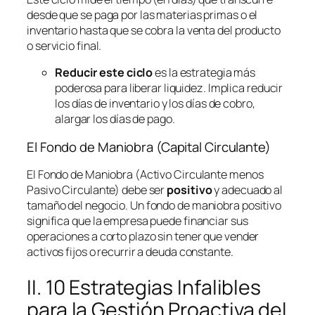
desde que se paga por las materias primas o el
inventario hasta que se cobra la venta del producto
o servicio final.
Reducir este ciclo
es la estrategia más
poderosa para liberar liquidez. Implica reducir
los días de inventario y los días de cobro,
alargar los días de pago.
El Fondo de Maniobra (Capital Circulante)
El Fondo de Maniobra (Activo Circulante menos
Pasivo Circulante) debe ser
positivo
y adecuado al
tamaño del negocio. Un fondo de maniobra positivo
significa que la empresa puede financiar sus
operaciones a corto plazo sin tener que vender
activos fijos o recurrir a deuda constante.
II. 10 Estrategias Infalibles
para la Gestión Proactiva del