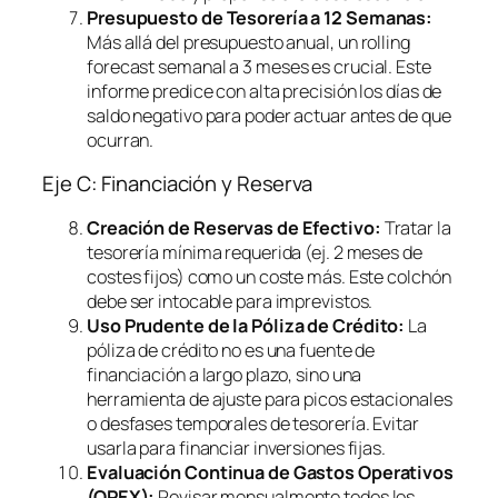
Presupuesto de Tesorería a 12 Semanas:
Más allá del presupuesto anual, un
rolling
forecast
semanal a 3 meses es crucial. Este
informe predice con alta precisión los días de
saldo negativo para poder actuar antes de que
ocurran.
Eje C: Financiación y Reserva
Creación de Reservas de Efectivo:
Tratar la
tesorería mínima requerida (ej. 2 meses de
costes fijos) como un coste más. Este colchón
debe ser intocable para imprevistos.
Uso Prudente de la Póliza de Crédito:
La
póliza de crédito no es una fuente de
financiación a largo plazo, sino una
herramienta de ajuste para picos estacionales
o desfases temporales de tesorería. Evitar
usarla para financiar inversiones fijas.
Evaluación Continua de Gastos Operativos
(OPEX):
Revisar mensualmente todos los