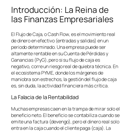
Introducción: La Reina de
las Finanzas Empresariales
El Flujo de Caja, o
Cash Flow
, es el movimiento real
de dinero en efectivo (entradas y salidas) en un
periodo determinado. Una empresa puede ser
altamente rentable en su Cuenta de Pérdidas y
Ganancias (PyG), pero si su flujo de caja es
negativo, corre un riesgo real de quiebra técnica. En
el ecosistema PYME, donde los márgenes de
maniobra son estrechos, la gestión del flujo de caja
es, sin duda, la actividad financiera más crítica.
La Falacia de la Rentabilidad
Muchas empresas caen en la trampa de mirar solo el
beneficio neto. El beneficio se contabiliza cuando se
emite una factura (devengo), pero el dinero real solo
entra en la caja cuando el cliente paga (caja). La