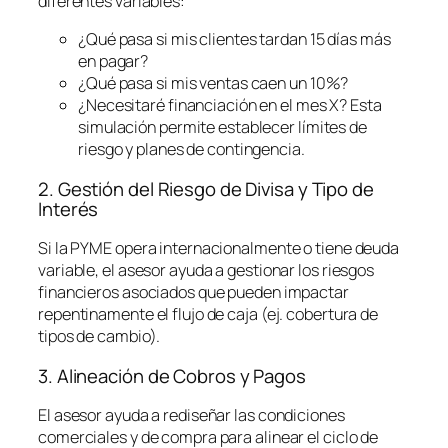
diferentes variables:
¿Qué pasa si mis clientes tardan 15 días más
en pagar?
¿Qué pasa si mis ventas caen un 10%?
¿Necesitaré financiación en el mes X? Esta
simulación permite establecer límites de
riesgo y planes de contingencia.
2. Gestión del Riesgo de Divisa y Tipo de
Interés
Si la PYME opera internacionalmente o tiene deuda
variable, el asesor ayuda a gestionar los riesgos
financieros asociados que pueden impactar
repentinamente el flujo de caja (ej. cobertura de
tipos de cambio).
3. Alineación de Cobros y Pagos
El asesor ayuda a rediseñar las condiciones
comerciales y de compra para alinear el ciclo de