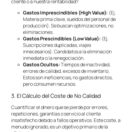
cliente o a nuestra rentabilidad?
Gastos Imprescindibles (High Value):
(Ej.
Materia prima clave, sueldos del personal de
producción). Se buscan optimizaciones, no
eliminaciones.
Gastos Prescindibles (Low Value):
(Ej.
Suscripciones duplicadas, viajes
innecesarios). Candidatos a la eliminación
inmediata o la renegociación.
Gastos Ocultos:
Tiempos de inactividad,
errores de calidad, excesos de inventario.
Estos son ineficiencias, no gastos directos,
pero consumen recursos.
3. El Cálculo del Coste de No Calidad
Cuantificar el dinero que se pierde por errores,
repeticiones, garantías o servicio al cliente
insatisfecho debido a fallos operativos. Este coste, a
menudo ignorado, es un objetivo primario de la