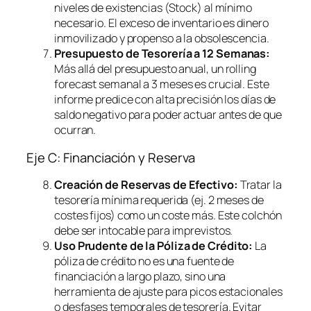
niveles de existencias (Stock) al mínimo
necesario. El exceso de inventario es dinero
inmovilizado y propenso a la obsolescencia.
Presupuesto de Tesorería a 12 Semanas:
Más allá del presupuesto anual, un
rolling
forecast
semanal a 3 meses es crucial. Este
informe predice con alta precisión los días de
saldo negativo para poder actuar antes de que
ocurran.
Eje C: Financiación y Reserva
Creación de Reservas de Efectivo:
Tratar la
tesorería mínima requerida (ej. 2 meses de
costes fijos) como un coste más. Este colchón
debe ser intocable para imprevistos.
Uso Prudente de la Póliza de Crédito:
La
póliza de crédito no es una fuente de
financiación a largo plazo, sino una
herramienta de ajuste para picos estacionales
o desfases temporales de tesorería. Evitar