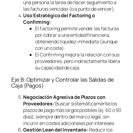
una persona la tarea de hacer seguimiento a
las facturas vencidas (o a punto de vencer).
Uso Estratégico del
Factoring
o
Confirming
:
El
Factoring
permite vender las facturas
por cobrar a una entidad financiera,
obteniendo liquidez inmediata (aunque
con un coste).
El
Confirming
mejora la relación con sus
proveedores, pero indirectamente libera
su capacidad de caja.
Eje B: Optimizar y Controlar las Salidas de
Caja (Pagos)
Negociación Agresiva de Plazos con
Proveedores:
Buscar sistemáticamente los
plazos de pago más largos posibles (ej. 60 o 90
días), siempre dentro del marco legal, sin
incurrir en costes adicionales por intereses.
Gestión Lean del Inventario:
Reducir los