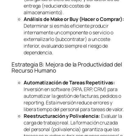
entrega (reduciendo costes de
almacenamiento).
Análisis de
Make or Buy
(Hacer o Comprar):
Determinar si es más eficiente producir
internamente un componente o servicio o
externalizarlo (subcontratar) a un coste
inferior, evaluando siempre el riesgo de
dependencia.
Estrategia B: Mejora de la Productividad del
Recurso Humano
Automatización de Tareas Repetitivas:
Inversión en
software
(RPA, ERP, CRM) para
automatizar la gestión de facturas, pedidos o
reporting
. Esta inversión reduce errores y
libera tiempo del personal para tareas de valor.
Reestructuración y Polivalencia:
Evaluar la
carga de trabajo real. La formación cruzada
del personal (polivalencia) garantiza que las
tareas se puedan cubrir con menos personal o