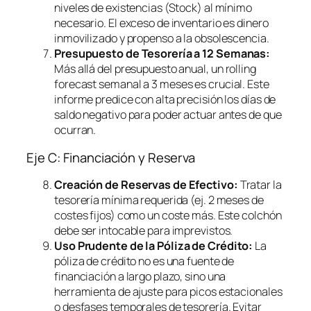
niveles de existencias (Stock) al mínimo
necesario. El exceso de inventario es dinero
inmovilizado y propenso a la obsolescencia.
Presupuesto de Tesorería a 12 Semanas:
Más allá del presupuesto anual, un
rolling
forecast
semanal a 3 meses es crucial. Este
informe predice con alta precisión los días de
saldo negativo para poder actuar antes de que
ocurran.
Eje C: Financiación y Reserva
Creación de Reservas de Efectivo:
Tratar la
tesorería mínima requerida (ej. 2 meses de
costes fijos) como un coste más. Este colchón
debe ser intocable para imprevistos.
Uso Prudente de la Póliza de Crédito:
La
póliza de crédito no es una fuente de
financiación a largo plazo, sino una
herramienta de ajuste para picos estacionales
o desfases temporales de tesorería. Evitar