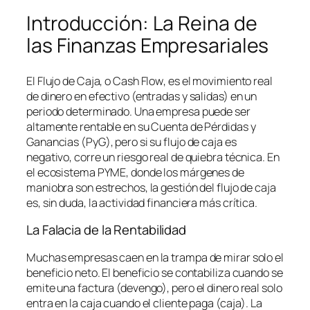
Introducción: La Reina de
las Finanzas Empresariales
El Flujo de Caja, o
Cash Flow
, es el movimiento real
de dinero en efectivo (entradas y salidas) en un
periodo determinado. Una empresa puede ser
altamente rentable en su Cuenta de Pérdidas y
Ganancias (PyG), pero si su flujo de caja es
negativo, corre un riesgo real de quiebra técnica. En
el ecosistema PYME, donde los márgenes de
maniobra son estrechos, la gestión del flujo de caja
es, sin duda, la actividad financiera más crítica.
La Falacia de la Rentabilidad
Muchas empresas caen en la trampa de mirar solo el
beneficio neto. El beneficio se contabiliza cuando se
emite una factura (devengo), pero el dinero real solo
entra en la caja cuando el cliente paga (caja). La