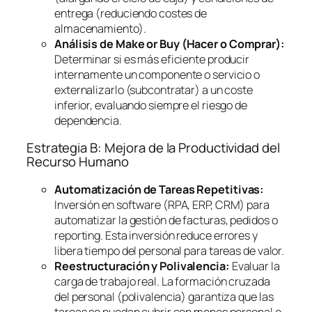
entrega (reduciendo costes de
almacenamiento).
Análisis de
Make or Buy
(Hacer o Comprar):
Determinar si es más eficiente producir
internamente un componente o servicio o
externalizarlo (subcontratar) a un coste
inferior, evaluando siempre el riesgo de
dependencia.
Estrategia B: Mejora de la Productividad del
Recurso Humano
Automatización de Tareas Repetitivas:
Inversión en
software
(RPA, ERP, CRM) para
automatizar la gestión de facturas, pedidos o
reporting
. Esta inversión reduce errores y
libera tiempo del personal para tareas de valor.
Reestructuración y Polivalencia:
Evaluar la
carga de trabajo real. La formación cruzada
del personal (polivalencia) garantiza que las
tareas se puedan cubrir con menos personal o