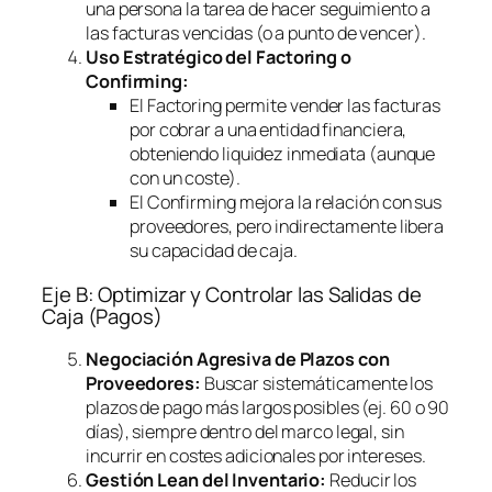
una persona la tarea de hacer seguimiento a
las facturas vencidas (o a punto de vencer).
Uso Estratégico del
Factoring
o
Confirming
:
El
Factoring
permite vender las facturas
por cobrar a una entidad financiera,
obteniendo liquidez inmediata (aunque
con un coste).
El
Confirming
mejora la relación con sus
proveedores, pero indirectamente libera
su capacidad de caja.
Eje B: Optimizar y Controlar las Salidas de
Caja (Pagos)
Negociación Agresiva de Plazos con
Proveedores:
Buscar sistemáticamente los
plazos de pago más largos posibles (ej. 60 o 90
días), siempre dentro del marco legal, sin
incurrir en costes adicionales por intereses.
Gestión Lean del Inventario:
Reducir los