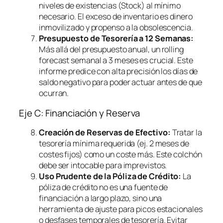
niveles de existencias (Stock) al mínimo
necesario. El exceso de inventario es dinero
inmovilizado y propenso a la obsolescencia.
Presupuesto de Tesorería a 12 Semanas:
Más allá del presupuesto anual, un
rolling
forecast
semanal a 3 meses es crucial. Este
informe predice con alta precisión los días de
saldo negativo para poder actuar antes de que
ocurran.
Eje C: Financiación y Reserva
Creación de Reservas de Efectivo:
Tratar la
tesorería mínima requerida (ej. 2 meses de
costes fijos) como un coste más. Este colchón
debe ser intocable para imprevistos.
Uso Prudente de la Póliza de Crédito:
La
póliza de crédito no es una fuente de
financiación a largo plazo, sino una
herramienta de ajuste para picos estacionales
o desfases temporales de tesorería. Evitar