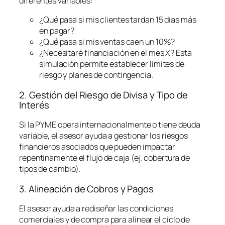
diferentes variables:
¿Qué pasa si mis clientes tardan 15 días más
en pagar?
¿Qué pasa si mis ventas caen un 10%?
¿Necesitaré financiación en el mes X? Esta
simulación permite establecer límites de
riesgo y planes de contingencia.
2. Gestión del Riesgo de Divisa y Tipo de
Interés
Si la PYME opera internacionalmente o tiene deuda
variable, el asesor ayuda a gestionar los riesgos
financieros asociados que pueden impactar
repentinamente el flujo de caja (ej. cobertura de
tipos de cambio).
3. Alineación de Cobros y Pagos
El asesor ayuda a rediseñar las condiciones
comerciales y de compra para alinear el ciclo de