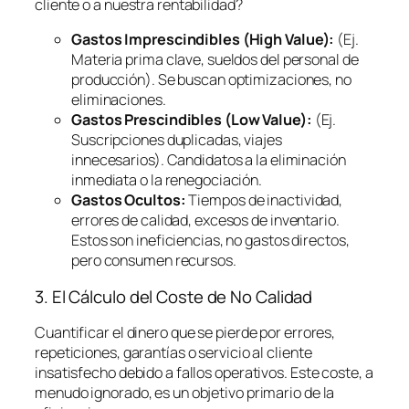
cliente o a nuestra rentabilidad?
Gastos Imprescindibles (High Value):
(Ej.
Materia prima clave, sueldos del personal de
producción). Se buscan optimizaciones, no
eliminaciones.
Gastos Prescindibles (Low Value):
(Ej.
Suscripciones duplicadas, viajes
innecesarios). Candidatos a la eliminación
inmediata o la renegociación.
Gastos Ocultos:
Tiempos de inactividad,
errores de calidad, excesos de inventario.
Estos son ineficiencias, no gastos directos,
pero consumen recursos.
3. El Cálculo del Coste de No Calidad
Cuantificar el dinero que se pierde por errores,
repeticiones, garantías o servicio al cliente
insatisfecho debido a fallos operativos. Este coste, a
menudo ignorado, es un objetivo primario de la