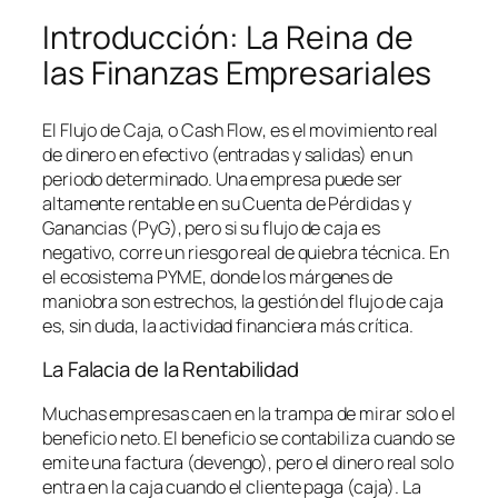
Introducción: La Reina de
las Finanzas Empresariales
El Flujo de Caja, o
Cash Flow
, es el movimiento real
de dinero en efectivo (entradas y salidas) en un
periodo determinado. Una empresa puede ser
altamente rentable en su Cuenta de Pérdidas y
Ganancias (PyG), pero si su flujo de caja es
negativo, corre un riesgo real de quiebra técnica. En
el ecosistema PYME, donde los márgenes de
maniobra son estrechos, la gestión del flujo de caja
es, sin duda, la actividad financiera más crítica.
La Falacia de la Rentabilidad
Muchas empresas caen en la trampa de mirar solo el
beneficio neto. El beneficio se contabiliza cuando se
emite una factura (devengo), pero el dinero real solo
entra en la caja cuando el cliente paga (caja). La