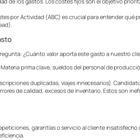
d de los gastos. Los costes fijos son el objetivo priorit
stes por Actividad (ABC) es crucial para entender qué
ead
).
asto
pregunta:
¿Cuánto valor aporta este gasto a nuestro clie
. Materia prima clave, sueldos del personal de producci
uscripciones duplicadas, viajes innecesarios). Candidato
rrores de calidad, excesos de inventario. Estos son ine
epeticiones, garantías o servicio al cliente insatisfecho 
ficiencia.