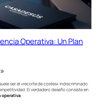
iencia Operativa: Un Plan
r»
suele ser el «recorte de costes» indiscriminado.
competitividad. El verdadero desafío consiste en
a operativa
.