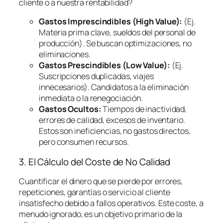
cliente o a nuestra rentabilidad?
Gastos Imprescindibles (High Value):
(Ej.
Materia prima clave, sueldos del personal de
producción). Se buscan optimizaciones, no
eliminaciones.
Gastos Prescindibles (Low Value):
(Ej.
Suscripciones duplicadas, viajes
innecesarios). Candidatos a la eliminación
inmediata o la renegociación.
Gastos Ocultos:
Tiempos de inactividad,
errores de calidad, excesos de inventario.
Estos son ineficiencias, no gastos directos,
pero consumen recursos.
3. El Cálculo del Coste de No Calidad
Cuantificar el dinero que se pierde por errores,
repeticiones, garantías o servicio al cliente
insatisfecho debido a fallos operativos. Este coste, a
menudo ignorado, es un objetivo primario de la