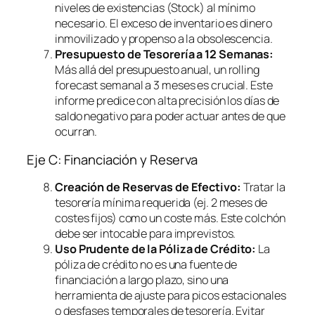
niveles de existencias (Stock) al mínimo
necesario. El exceso de inventario es dinero
inmovilizado y propenso a la obsolescencia.
Presupuesto de Tesorería a 12 Semanas:
Más allá del presupuesto anual, un
rolling
forecast
semanal a 3 meses es crucial. Este
informe predice con alta precisión los días de
saldo negativo para poder actuar antes de que
ocurran.
Eje C: Financiación y Reserva
Creación de Reservas de Efectivo:
Tratar la
tesorería mínima requerida (ej. 2 meses de
costes fijos) como un coste más. Este colchón
debe ser intocable para imprevistos.
Uso Prudente de la Póliza de Crédito:
La
póliza de crédito no es una fuente de
financiación a largo plazo, sino una
herramienta de ajuste para picos estacionales
o desfases temporales de tesorería. Evitar