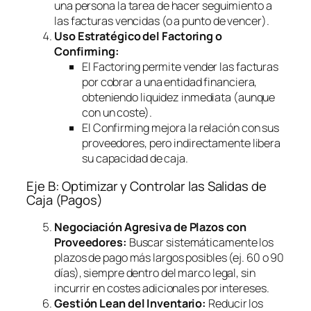
una persona la tarea de hacer seguimiento a
las facturas vencidas (o a punto de vencer).
Uso Estratégico del
Factoring
o
Confirming
:
El
Factoring
permite vender las facturas
por cobrar a una entidad financiera,
obteniendo liquidez inmediata (aunque
con un coste).
El
Confirming
mejora la relación con sus
proveedores, pero indirectamente libera
su capacidad de caja.
Eje B: Optimizar y Controlar las Salidas de
Caja (Pagos)
Negociación Agresiva de Plazos con
Proveedores:
Buscar sistemáticamente los
plazos de pago más largos posibles (ej. 60 o 90
días), siempre dentro del marco legal, sin
incurrir en costes adicionales por intereses.
Gestión Lean del Inventario:
Reducir los