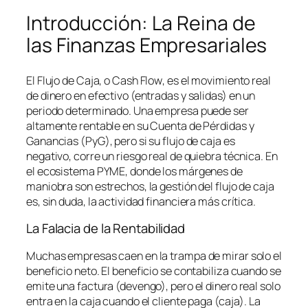
Introducción: La Reina de
las Finanzas Empresariales
El Flujo de Caja, o
Cash Flow
, es el movimiento real
de dinero en efectivo (entradas y salidas) en un
periodo determinado. Una empresa puede ser
altamente rentable en su Cuenta de Pérdidas y
Ganancias (PyG), pero si su flujo de caja es
negativo, corre un riesgo real de quiebra técnica. En
el ecosistema PYME, donde los márgenes de
maniobra son estrechos, la gestión del flujo de caja
es, sin duda, la actividad financiera más crítica.
La Falacia de la Rentabilidad
Muchas empresas caen en la trampa de mirar solo el
beneficio neto. El beneficio se contabiliza cuando se
emite una factura (devengo), pero el dinero real solo
entra en la caja cuando el cliente paga (caja). La