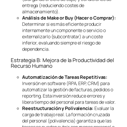
entrega (reduciendo costes de
almacenamiento).
Análisis de
Make or Buy
(Hacer o Comprar):
Determinar si es más eficiente producir
internamente un componente o servicio o
externalizarlo (subcontratar) a un coste
inferior, evaluando siempre el riesgo de
dependencia.
Estrategia B: Mejora de la Productividad del
Recurso Humano
Automatización de Tareas Repetitivas:
Inversión en
software
(RPA, ERP, CRM) para
automatizar la gestión de facturas, pedidos o
reporting
. Esta inversión reduce errores y
libera tiempo del personal para tareas de valor.
Reestructuración y Polivalencia:
Evaluar la
carga de trabajo real. La formación cruzada
del personal (polivalencia) garantiza que las
tareas se puedan cubrir con menos personal o