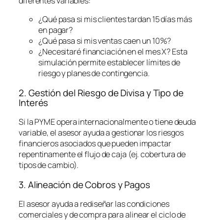
diferentes variables:
¿Qué pasa si mis clientes tardan 15 días más
en pagar?
¿Qué pasa si mis ventas caen un 10%?
¿Necesitaré financiación en el mes X? Esta
simulación permite establecer límites de
riesgo y planes de contingencia.
2. Gestión del Riesgo de Divisa y Tipo de
Interés
Si la PYME opera internacionalmente o tiene deuda
variable, el asesor ayuda a gestionar los riesgos
financieros asociados que pueden impactar
repentinamente el flujo de caja (ej. cobertura de
tipos de cambio).
3. Alineación de Cobros y Pagos
El asesor ayuda a rediseñar las condiciones
comerciales y de compra para alinear el ciclo de