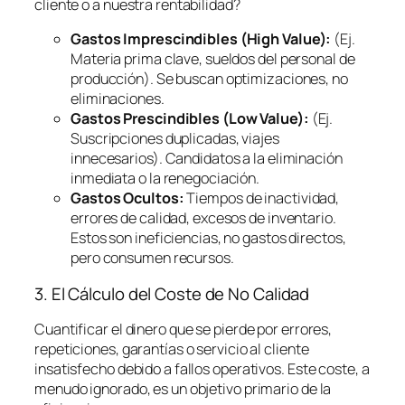
cliente o a nuestra rentabilidad?
Gastos Imprescindibles (High Value):
(Ej.
Materia prima clave, sueldos del personal de
producción). Se buscan optimizaciones, no
eliminaciones.
Gastos Prescindibles (Low Value):
(Ej.
Suscripciones duplicadas, viajes
innecesarios). Candidatos a la eliminación
inmediata o la renegociación.
Gastos Ocultos:
Tiempos de inactividad,
errores de calidad, excesos de inventario.
Estos son ineficiencias, no gastos directos,
pero consumen recursos.
3. El Cálculo del Coste de No Calidad
Cuantificar el dinero que se pierde por errores,
repeticiones, garantías o servicio al cliente
insatisfecho debido a fallos operativos. Este coste, a
menudo ignorado, es un objetivo primario de la