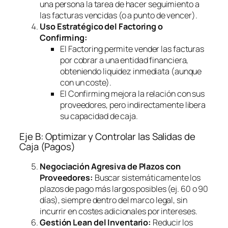
una persona la tarea de hacer seguimiento a
las facturas vencidas (o a punto de vencer).
Uso Estratégico del
Factoring
o
Confirming
:
El
Factoring
permite vender las facturas
por cobrar a una entidad financiera,
obteniendo liquidez inmediata (aunque
con un coste).
El
Confirming
mejora la relación con sus
proveedores, pero indirectamente libera
su capacidad de caja.
Eje B: Optimizar y Controlar las Salidas de
Caja (Pagos)
Negociación Agresiva de Plazos con
Proveedores:
Buscar sistemáticamente los
plazos de pago más largos posibles (ej. 60 o 90
días), siempre dentro del marco legal, sin
incurrir en costes adicionales por intereses.
Gestión Lean del Inventario:
Reducir los