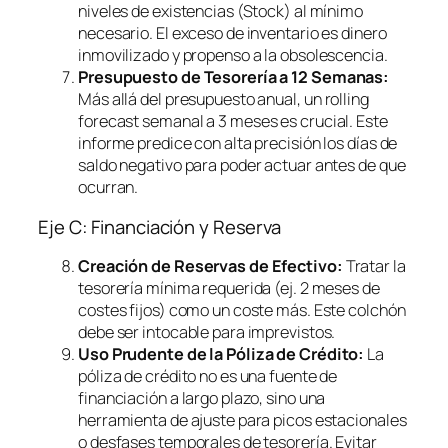
niveles de existencias (Stock) al mínimo
necesario. El exceso de inventario es dinero
inmovilizado y propenso a la obsolescencia.
Presupuesto de Tesorería a 12 Semanas:
Más allá del presupuesto anual, un
rolling
forecast
semanal a 3 meses es crucial. Este
informe predice con alta precisión los días de
saldo negativo para poder actuar antes de que
ocurran.
Eje C: Financiación y Reserva
Creación de Reservas de Efectivo:
Tratar la
tesorería mínima requerida (ej. 2 meses de
costes fijos) como un coste más. Este colchón
debe ser intocable para imprevistos.
Uso Prudente de la Póliza de Crédito:
La
póliza de crédito no es una fuente de
financiación a largo plazo, sino una
herramienta de ajuste para picos estacionales
o desfases temporales de tesorería. Evitar