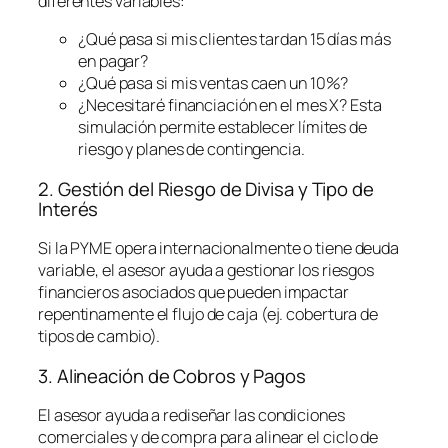
diferentes variables:
¿Qué pasa si mis clientes tardan 15 días más
en pagar?
¿Qué pasa si mis ventas caen un 10%?
¿Necesitaré financiación en el mes X? Esta
simulación permite establecer límites de
riesgo y planes de contingencia.
2. Gestión del Riesgo de Divisa y Tipo de
Interés
Si la PYME opera internacionalmente o tiene deuda
variable, el asesor ayuda a gestionar los riesgos
financieros asociados que pueden impactar
repentinamente el flujo de caja (ej. cobertura de
tipos de cambio).
3. Alineación de Cobros y Pagos
El asesor ayuda a rediseñar las condiciones
comerciales y de compra para alinear el ciclo de