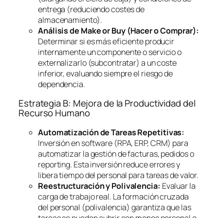
entrega (reduciendo costes de
almacenamiento).
Análisis de
Make or Buy
(Hacer o Comprar):
Determinar si es más eficiente producir
internamente un componente o servicio o
externalizarlo (subcontratar) a un coste
inferior, evaluando siempre el riesgo de
dependencia.
Estrategia B: Mejora de la Productividad del
Recurso Humano
Automatización de Tareas Repetitivas:
Inversión en
software
(RPA, ERP, CRM) para
automatizar la gestión de facturas, pedidos o
reporting
. Esta inversión reduce errores y
libera tiempo del personal para tareas de valor.
Reestructuración y Polivalencia:
Evaluar la
carga de trabajo real. La formación cruzada
del personal (polivalencia) garantiza que las
tareas se puedan cubrir con menos personal o