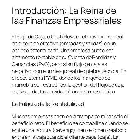
Introducción: La Reina de
las Finanzas Empresariales
El Flujo de Caja, o
Cash Flow
, es el movimiento real
de dinero en efectivo (entradas y salidas) en un
periodo determinado. Una empresa puede ser
altamente rentable en su Cuenta de Pérdidas y
Ganancias (PyG), pero si su flujo de caja es
negativo, corre un riesgo real de quiebra técnica. En
el ecosistema PYME, donde los márgenes de
maniobra son estrechos, la gestión del flujo de caja
es, sin duda, la actividad financiera más crítica.
La Falacia de la Rentabilidad
Muchas empresas caen en la trampa de mirar solo el
beneficio neto. El beneficio se contabiliza cuando se
emite una factura (devengo), pero el dinero real solo
entra en la caja cuando el cliente paga (caja). La