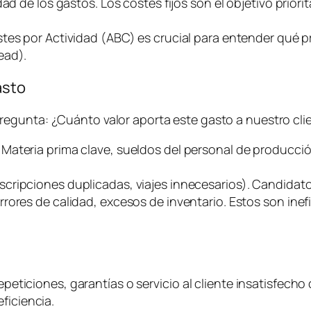
d de los gastos. Los costes fijos son el objetivo priorit
stes por Actividad (ABC) es crucial para entender qué
ead
).
asto
pregunta:
¿Cuánto valor aporta este gasto a nuestro clie
. Materia prima clave, sueldos del personal de producci
uscripciones duplicadas, viajes innecesarios). Candidato
rrores de calidad, excesos de inventario. Estos son ine
epeticiones, garantías o servicio al cliente insatisfecho 
ficiencia.