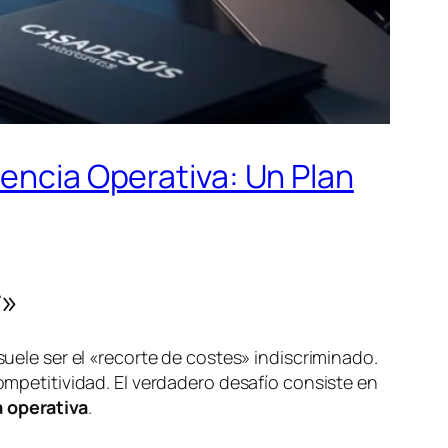
iencia Operativa: Un Plan
r»
suele ser el «recorte de costes» indiscriminado.
competitividad. El verdadero desafío consiste en
a operativa
.