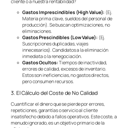
cliente o a nuestra rentabilidad?
Gastos Imprescindibles (High Value):
(Ej.
Materia prima clave, sueldos del personal de
producción). Se buscan optimizaciones, no
eliminaciones.
Gastos Prescindibles (Low Value):
(Ej.
Suscripciones duplicadas, viajes
innecesarios). Candidatos a la eliminación
inmediata o la renegociación.
Gastos Ocultos:
Tiempos de inactividad,
errores de calidad, excesos de inventario.
Estos son ineficiencias, no gastos directos,
pero consumen recursos.
3. El Cálculo del Coste de No Calidad
Cuantificar el dinero que se pierde por errores,
repeticiones, garantías o servicio al cliente
insatisfecho debido a fallos operativos. Este coste, a
menudo ignorado, es un objetivo primario de la