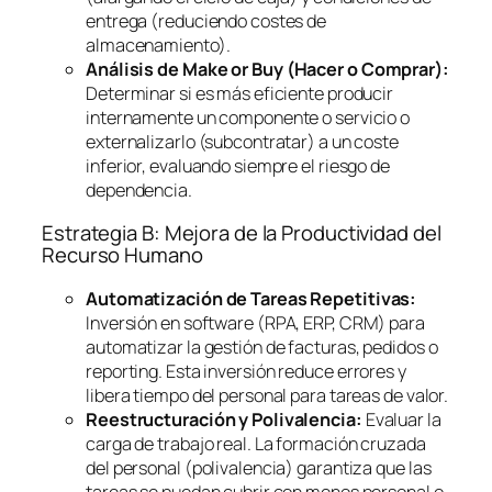
entrega (reduciendo costes de
almacenamiento).
Análisis de
Make or Buy
(Hacer o Comprar):
Determinar si es más eficiente producir
internamente un componente o servicio o
externalizarlo (subcontratar) a un coste
inferior, evaluando siempre el riesgo de
dependencia.
Estrategia B: Mejora de la Productividad del
Recurso Humano
Automatización de Tareas Repetitivas:
Inversión en
software
(RPA, ERP, CRM) para
automatizar la gestión de facturas, pedidos o
reporting
. Esta inversión reduce errores y
libera tiempo del personal para tareas de valor.
Reestructuración y Polivalencia:
Evaluar la
carga de trabajo real. La formación cruzada
del personal (polivalencia) garantiza que las
tareas se puedan cubrir con menos personal o