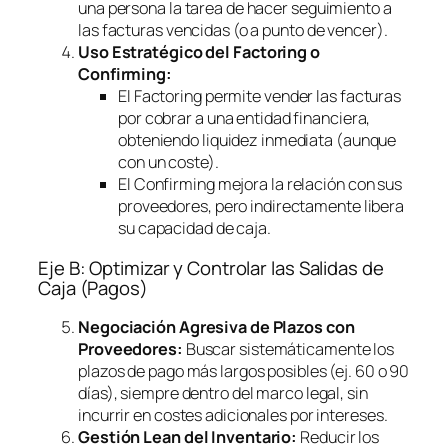
una persona la tarea de hacer seguimiento a
las facturas vencidas (o a punto de vencer).
Uso Estratégico del
Factoring
o
Confirming
:
El
Factoring
permite vender las facturas
por cobrar a una entidad financiera,
obteniendo liquidez inmediata (aunque
con un coste).
El
Confirming
mejora la relación con sus
proveedores, pero indirectamente libera
su capacidad de caja.
Eje B: Optimizar y Controlar las Salidas de
Caja (Pagos)
Negociación Agresiva de Plazos con
Proveedores:
Buscar sistemáticamente los
plazos de pago más largos posibles (ej. 60 o 90
días), siempre dentro del marco legal, sin
incurrir en costes adicionales por intereses.
Gestión Lean del Inventario:
Reducir los