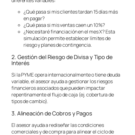
diferentes variables:
¿Qué pasa si mis clientes tardan 15 días más
en pagar?
¿Qué pasa si mis ventas caen un 10%?
¿Necesitaré financiación en el mes X? Esta
simulación permite establecer límites de
riesgo y planes de contingencia.
2. Gestión del Riesgo de Divisa y Tipo de
Interés
Si la PYME opera internacionalmente o tiene deuda
variable, el asesor ayuda a gestionar los riesgos
financieros asociados que pueden impactar
repentinamente el flujo de caja (ej. cobertura de
tipos de cambio).
3. Alineación de Cobros y Pagos
El asesor ayuda a rediseñar las condiciones
comerciales y de compra para alinear el ciclo de