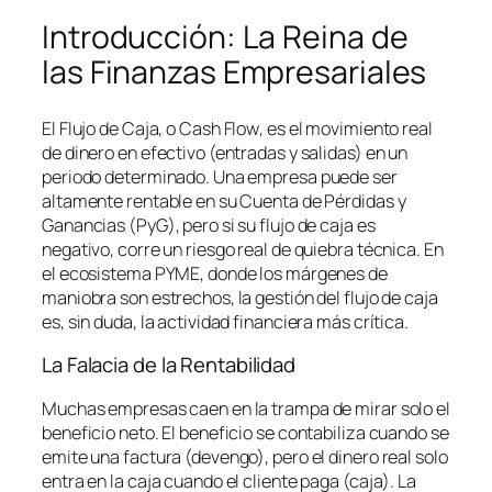
Introducción: La Reina de
las Finanzas Empresariales
El Flujo de Caja, o
Cash Flow
, es el movimiento real
de dinero en efectivo (entradas y salidas) en un
periodo determinado. Una empresa puede ser
altamente rentable en su Cuenta de Pérdidas y
Ganancias (PyG), pero si su flujo de caja es
negativo, corre un riesgo real de quiebra técnica. En
el ecosistema PYME, donde los márgenes de
maniobra son estrechos, la gestión del flujo de caja
es, sin duda, la actividad financiera más crítica.
La Falacia de la Rentabilidad
Muchas empresas caen en la trampa de mirar solo el
beneficio neto. El beneficio se contabiliza cuando se
emite una factura (devengo), pero el dinero real solo
entra en la caja cuando el cliente paga (caja). La