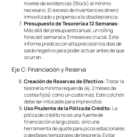
niveles de existencias (Stock) al mínimo
necesario. El exceso de inventario es dinero
inmovilizado y propenso a la obsolescencia.
Presupuesto de Tesorería a 12 Semanas:
Más allá del presupuesto anual, un
rolling
forecast
semanal a 3 meses es crucial. Este
informe predice con alta precisión los días de
saldo negativo para poder actuar antes de que
ocurran.
Eje C: Financiación y Reserva
Creación de Reservas de Efectivo:
Tratar la
tesorería mínima requerida (ej. 2 meses de
costes fijos) como un coste más. Este colchón
debe ser intocable para imprevistos.
Uso Prudente de la Póliza de Crédito:
La
póliza de crédito no es una fuente de
financiación a largo plazo, sino una
herramienta de ajuste para picos estacionales
o desfases temporales de tesorería. Evitar