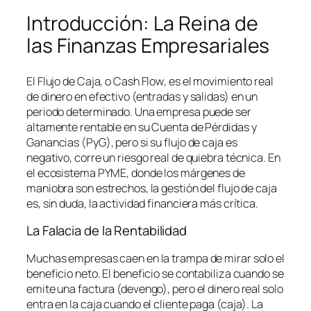
Introducción: La Reina de
las Finanzas Empresariales
El Flujo de Caja, o
Cash Flow
, es el movimiento real
de dinero en efectivo (entradas y salidas) en un
periodo determinado. Una empresa puede ser
altamente rentable en su Cuenta de Pérdidas y
Ganancias (PyG), pero si su flujo de caja es
negativo, corre un riesgo real de quiebra técnica. En
el ecosistema PYME, donde los márgenes de
maniobra son estrechos, la gestión del flujo de caja
es, sin duda, la actividad financiera más crítica.
La Falacia de la Rentabilidad
Muchas empresas caen en la trampa de mirar solo el
beneficio neto. El beneficio se contabiliza cuando se
emite una factura (devengo), pero el dinero real solo
entra en la caja cuando el cliente paga (caja). La