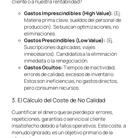
cliente o a nuestra rentabilidad?
Gastos Imprescindibles (High Value):
(Ej.
Materia prima clave, sueldos del personal de
producción). Se buscan optimizaciones, no
eliminaciones.
Gastos Prescindibles (Low Value):
(Ej.
Suscripciones duplicadas, viajes
innecesarios). Candidatos a la eliminación
inmediata o la renegociación.
Gastos Ocultos:
Tiempos de inactividad,
errores de calidad, excesos de inventario.
Estos son ineficiencias, no gastos directos,
pero consumen recursos.
3. El Cálculo del Coste de No Calidad
Cuantificar el dinero que se pierde por errores,
repeticiones, garantías o servicio al cliente
insatisfecho debido a fallos operativos. Este coste, a
menudo ignorado, es un objetivo primario de la