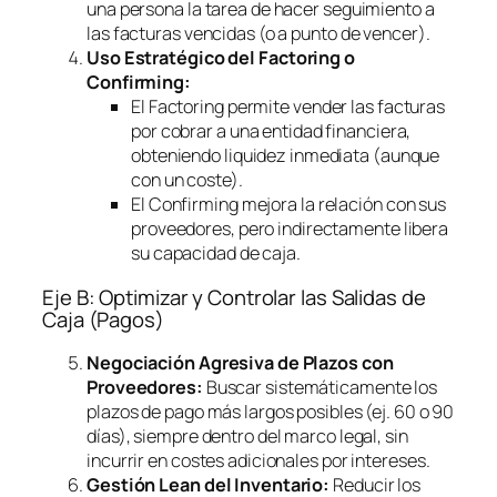
una persona la tarea de hacer seguimiento a
las facturas vencidas (o a punto de vencer).
Uso Estratégico del
Factoring
o
Confirming
:
El
Factoring
permite vender las facturas
por cobrar a una entidad financiera,
obteniendo liquidez inmediata (aunque
con un coste).
El
Confirming
mejora la relación con sus
proveedores, pero indirectamente libera
su capacidad de caja.
Eje B: Optimizar y Controlar las Salidas de
Caja (Pagos)
Negociación Agresiva de Plazos con
Proveedores:
Buscar sistemáticamente los
plazos de pago más largos posibles (ej. 60 o 90
días), siempre dentro del marco legal, sin
incurrir en costes adicionales por intereses.
Gestión Lean del Inventario:
Reducir los