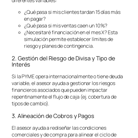
diferentes variables:
¿Qué pasa si mis clientes tardan 15 días más
en pagar?
¿Qué pasa si mis ventas caen un 10%?
¿Necesitaré financiación en el mes X? Esta
simulación permite establecer límites de
riesgo y planes de contingencia.
2. Gestión del Riesgo de Divisa y Tipo de
Interés
Si la PYME opera internacionalmente o tiene deuda
variable, el asesor ayuda a gestionar los riesgos
financieros asociados que pueden impactar
repentinamente el flujo de caja (ej. cobertura de
tipos de cambio).
3. Alineación de Cobros y Pagos
El asesor ayuda a rediseñar las condiciones
comerciales y de compra para alinear el ciclo de