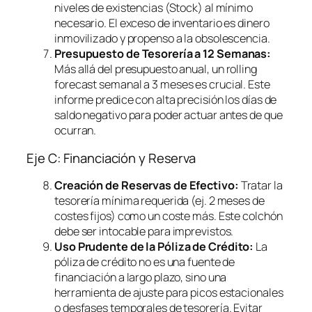
niveles de existencias (Stock) al mínimo
necesario. El exceso de inventario es dinero
inmovilizado y propenso a la obsolescencia.
Presupuesto de Tesorería a 12 Semanas:
Más allá del presupuesto anual, un
rolling
forecast
semanal a 3 meses es crucial. Este
informe predice con alta precisión los días de
saldo negativo para poder actuar antes de que
ocurran.
Eje C: Financiación y Reserva
Creación de Reservas de Efectivo:
Tratar la
tesorería mínima requerida (ej. 2 meses de
costes fijos) como un coste más. Este colchón
debe ser intocable para imprevistos.
Uso Prudente de la Póliza de Crédito:
La
póliza de crédito no es una fuente de
financiación a largo plazo, sino una
herramienta de ajuste para picos estacionales
o desfases temporales de tesorería. Evitar