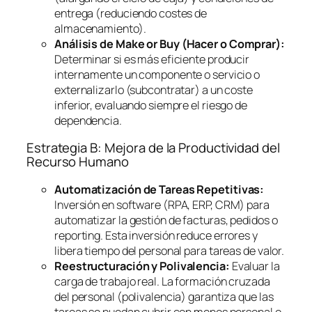
entrega (reduciendo costes de
almacenamiento).
Análisis de
Make or Buy
(Hacer o Comprar):
Determinar si es más eficiente producir
internamente un componente o servicio o
externalizarlo (subcontratar) a un coste
inferior, evaluando siempre el riesgo de
dependencia.
Estrategia B: Mejora de la Productividad del
Recurso Humano
Automatización de Tareas Repetitivas:
Inversión en
software
(RPA, ERP, CRM) para
automatizar la gestión de facturas, pedidos o
reporting
. Esta inversión reduce errores y
libera tiempo del personal para tareas de valor.
Reestructuración y Polivalencia:
Evaluar la
carga de trabajo real. La formación cruzada
del personal (polivalencia) garantiza que las
tareas se puedan cubrir con menos personal o