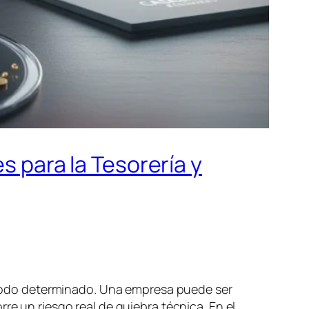
s para la Tesorería y
eriodo determinado. Una empresa puede ser
re un riesgo real de quiebra técnica. En el