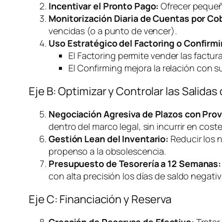
Incentivar el Pronto Pago:
Ofrecer pequeño
Monitorización Diaria de Cuentas por Cob
vencidas (o a punto de vencer).
Uso Estratégico del
Factoring
o
Confirmi
El
Factoring
permite vender las factur
El
Confirming
mejora la relación con s
Eje B: Optimizar y Controlar las Salidas
Negociación Agresiva de Plazos con Pro
dentro del marco legal, sin incurrir en cost
Gestión Lean del Inventario:
Reducir los n
propenso a la obsolescencia.
Presupuesto de Tesorería a 12 Semanas:
con alta precisión los días de saldo negat
Eje C: Financiación y Reserva
Creación de Reservas de Efectivo:
Tratar