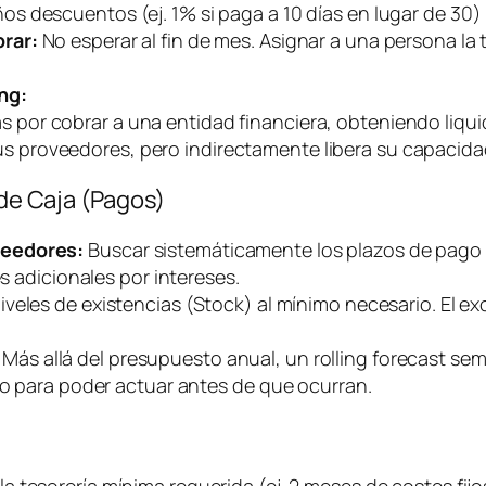
s descuentos (ej. 1% si paga a 10 días en lugar de 30) 
rar:
No esperar al fin de mes. Asignar a una persona la 
ng
:
as por cobrar a una entidad financiera, obteniendo liq
us proveedores, pero indirectamente libera su capacida
 de Caja (Pagos)
veedores:
Buscar sistemáticamente los plazos de pago m
es adicionales por intereses.
iveles de existencias (Stock) al mínimo necesario. El ex
Más allá del presupuesto anual, un
rolling forecast
sema
ivo para poder actuar antes de que ocurran.
 la tesorería mínima requerida (ej. 2 meses de costes fi