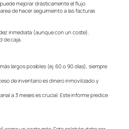
puede mejorar drásticamente el flujo.
tarea de hacer seguimiento a las facturas
uidez inmediata (aunque con un coste).
d de caja.
ás largos posibles (ej. 60 o 90 días), siempre
ceso de inventario es dinero inmovilizado y
nal a 3 meses es crucial. Este informe predice
jos) como un coste más. Este colchón debe ser