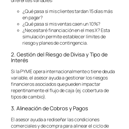
diferentes variables:
¿Qué pasa si mis clientes tardan 15 días más
en pagar?
¿Qué pasa si mis ventas caen un 10%?
¿Necesitaré financiación en el mes X? Esta
simulación permite establecer límites de
riesgo y planes de contingencia.
2. Gestión del Riesgo de Divisa y Tipo de
Interés
Si la PYME opera internacionalmente o tiene deuda
variable, el asesor ayuda a gestionar los riesgos
financieros asociados que pueden impactar
repentinamente el flujo de caja (ej. cobertura de
tipos de cambio).
3. Alineación de Cobros y Pagos
El asesor ayuda a rediseñar las condiciones
comerciales y de compra para alinear el ciclo de