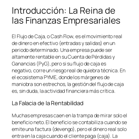
Introducción: La Reina de
las Finanzas Empresariales
El Flujo de Caja, o
Cash Flow
, es el movimiento real
de dinero en efectivo (entradas y salidas) en un
periodo determinado. Una empresa puede ser
altamente rentable en su Cuenta de Pérdidas y
Ganancias (PyG), pero si su flujo de caja es
negativo, corre un riesgo real de quiebra técnica. En
el ecosistema PYME, donde los márgenes de
maniobra son estrechos, la gestión del flujo de caja
es, sin duda, la actividad financiera más crítica.
La Falacia de la Rentabilidad
Muchas empresas caen en la trampa de mirar solo el
beneficio neto. El beneficio se contabiliza cuando se
emite una factura (devengo), pero el dinero real solo
entra en la caja cuando el cliente paga (caja). La