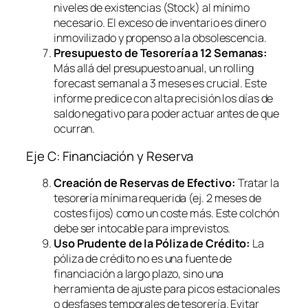
niveles de existencias (Stock) al mínimo
necesario. El exceso de inventario es dinero
inmovilizado y propenso a la obsolescencia.
Presupuesto de Tesorería a 12 Semanas:
Más allá del presupuesto anual, un
rolling
forecast
semanal a 3 meses es crucial. Este
informe predice con alta precisión los días de
saldo negativo para poder actuar antes de que
ocurran.
Eje C: Financiación y Reserva
Creación de Reservas de Efectivo:
Tratar la
tesorería mínima requerida (ej. 2 meses de
costes fijos) como un coste más. Este colchón
debe ser intocable para imprevistos.
Uso Prudente de la Póliza de Crédito:
La
póliza de crédito no es una fuente de
financiación a largo plazo, sino una
herramienta de ajuste para picos estacionales
o desfases temporales de tesorería. Evitar