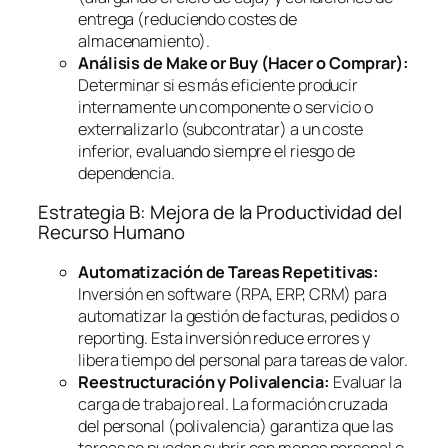
entrega (reduciendo costes de
almacenamiento).
Análisis de
Make or Buy
(Hacer o Comprar):
Determinar si es más eficiente producir
internamente un componente o servicio o
externalizarlo (subcontratar) a un coste
inferior, evaluando siempre el riesgo de
dependencia.
Estrategia B: Mejora de la Productividad del
Recurso Humano
Automatización de Tareas Repetitivas:
Inversión en
software
(RPA, ERP, CRM) para
automatizar la gestión de facturas, pedidos o
reporting
. Esta inversión reduce errores y
libera tiempo del personal para tareas de valor.
Reestructuración y Polivalencia:
Evaluar la
carga de trabajo real. La formación cruzada
del personal (polivalencia) garantiza que las
tareas se puedan cubrir con menos personal o