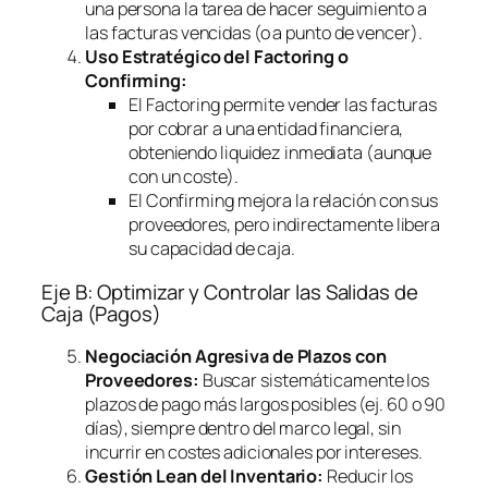
una persona la tarea de hacer seguimiento a
las facturas vencidas (o a punto de vencer).
Uso Estratégico del
Factoring
o
Confirming
:
El
Factoring
permite vender las facturas
por cobrar a una entidad financiera,
obteniendo liquidez inmediata (aunque
con un coste).
El
Confirming
mejora la relación con sus
proveedores, pero indirectamente libera
su capacidad de caja.
Eje B: Optimizar y Controlar las Salidas de
Caja (Pagos)
Negociación Agresiva de Plazos con
Proveedores:
Buscar sistemáticamente los
plazos de pago más largos posibles (ej. 60 o 90
días), siempre dentro del marco legal, sin
incurrir en costes adicionales por intereses.
Gestión Lean del Inventario:
Reducir los