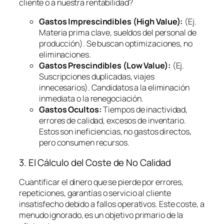
cliente o a nuestra rentabilidad?
Gastos Imprescindibles (High Value):
(Ej.
Materia prima clave, sueldos del personal de
producción). Se buscan optimizaciones, no
eliminaciones.
Gastos Prescindibles (Low Value):
(Ej.
Suscripciones duplicadas, viajes
innecesarios). Candidatos a la eliminación
inmediata o la renegociación.
Gastos Ocultos:
Tiempos de inactividad,
errores de calidad, excesos de inventario.
Estos son ineficiencias, no gastos directos,
pero consumen recursos.
3. El Cálculo del Coste de No Calidad
Cuantificar el dinero que se pierde por errores,
repeticiones, garantías o servicio al cliente
insatisfecho debido a fallos operativos. Este coste, a
menudo ignorado, es un objetivo primario de la