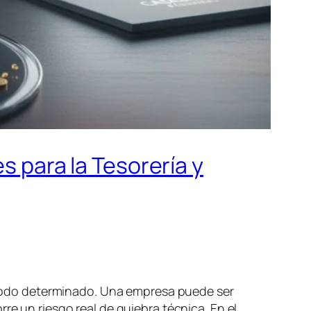
s para la Tesorería y
eriodo determinado. Una empresa puede ser
re un riesgo real de quiebra técnica. En el