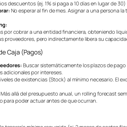
s descuentos (ej. 1% si paga a 10 días en lugar de 30) 
rar:
No esperar al fin de mes. Asignar a una persona la 
ng
:
as por cobrar a una entidad financiera, obteniendo liq
us proveedores, pero indirectamente libera su capacida
 de Caja (Pagos)
veedores:
Buscar sistemáticamente los plazos de pago m
es adicionales por intereses.
iveles de existencias (Stock) al mínimo necesario. El ex
Más allá del presupuesto anual, un
rolling forecast
sema
ivo para poder actuar antes de que ocurran.
 la tesorería mínima requerida (ej. 2 meses de costes fi