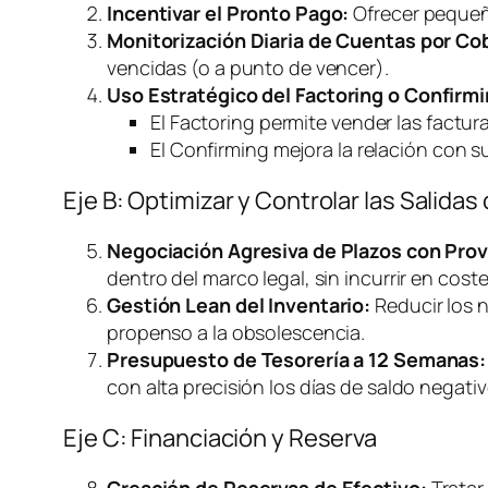
Incentivar el Pronto Pago:
Ofrecer pequeño
Monitorización Diaria de Cuentas por Cob
vencidas (o a punto de vencer).
Uso Estratégico del
Factoring
o
Confirmi
El
Factoring
permite vender las factur
El
Confirming
mejora la relación con s
Eje B: Optimizar y Controlar las Salidas
Negociación Agresiva de Plazos con Pro
dentro del marco legal, sin incurrir en cost
Gestión Lean del Inventario:
Reducir los n
propenso a la obsolescencia.
Presupuesto de Tesorería a 12 Semanas:
con alta precisión los días de saldo negat
Eje C: Financiación y Reserva
Creación de Reservas de Efectivo:
Tratar