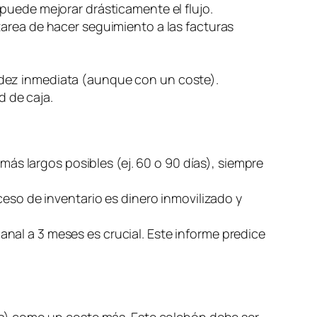
puede mejorar drásticamente el flujo.
tarea de hacer seguimiento a las facturas
uidez inmediata (aunque con un coste).
d de caja.
ás largos posibles (ej. 60 o 90 días), siempre
ceso de inventario es dinero inmovilizado y
nal a 3 meses es crucial. Este informe predice
jos) como un coste más. Este colchón debe ser