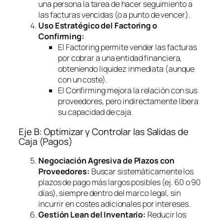
una persona la tarea de hacer seguimiento a
las facturas vencidas (o a punto de vencer).
Uso Estratégico del
Factoring
o
Confirming
:
El
Factoring
permite vender las facturas
por cobrar a una entidad financiera,
obteniendo liquidez inmediata (aunque
con un coste).
El
Confirming
mejora la relación con sus
proveedores, pero indirectamente libera
su capacidad de caja.
Eje B: Optimizar y Controlar las Salidas de
Caja (Pagos)
Negociación Agresiva de Plazos con
Proveedores:
Buscar sistemáticamente los
plazos de pago más largos posibles (ej. 60 o 90
días), siempre dentro del marco legal, sin
incurrir en costes adicionales por intereses.
Gestión Lean del Inventario:
Reducir los