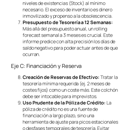
niveles de existencias (Stock) al mínimo
necesario. El exceso de inventario es dinero
inmovilizado y propenso a la obsolescencia.
Presupuesto de Tesorería a 12 Semanas:
Más allá del presupuesto anual, un
rolling
forecast
semanal a 3 meses es crucial. Este
informe predice con alta precisión los días de
saldo negativo para poder actuar antes de que
ocurran.
Eje C: Financiación y Reserva
Creación de Reservas de Efectivo:
Tratar la
tesorería mínima requerida (ej. 2 meses de
costes fijos) como un coste más. Este colchón
debe ser intocable para imprevistos.
Uso Prudente de la Póliza de Crédito:
La
póliza de crédito no es una fuente de
financiación a largo plazo, sino una
herramienta de ajuste para picos estacionales
o desfases temporales de tesorería. Evitar