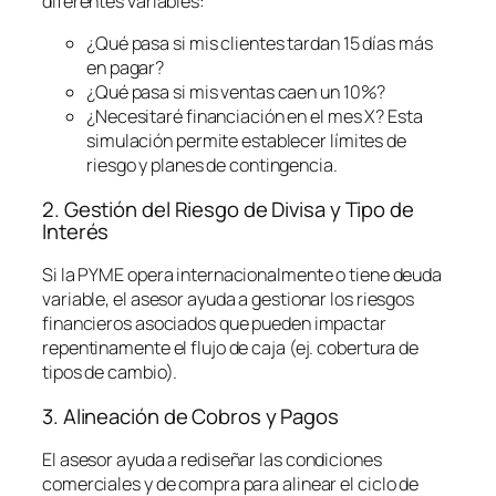
diferentes variables:
¿Qué pasa si mis clientes tardan 15 días más
en pagar?
¿Qué pasa si mis ventas caen un 10%?
¿Necesitaré financiación en el mes X? Esta
simulación permite establecer límites de
riesgo y planes de contingencia.
2. Gestión del Riesgo de Divisa y Tipo de
Interés
Si la PYME opera internacionalmente o tiene deuda
variable, el asesor ayuda a gestionar los riesgos
financieros asociados que pueden impactar
repentinamente el flujo de caja (ej. cobertura de
tipos de cambio).
3. Alineación de Cobros y Pagos
El asesor ayuda a rediseñar las condiciones
comerciales y de compra para alinear el ciclo de