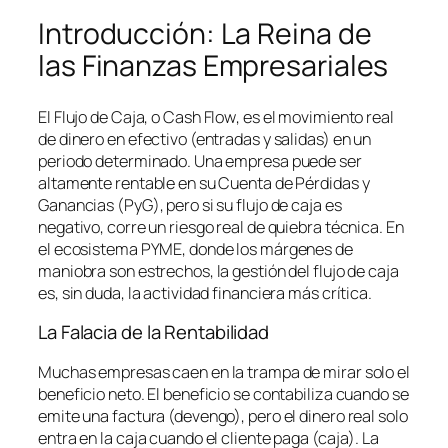
Introducción: La Reina de
las Finanzas Empresariales
El Flujo de Caja, o
Cash Flow
, es el movimiento real
de dinero en efectivo (entradas y salidas) en un
periodo determinado. Una empresa puede ser
altamente rentable en su Cuenta de Pérdidas y
Ganancias (PyG), pero si su flujo de caja es
negativo, corre un riesgo real de quiebra técnica. En
el ecosistema PYME, donde los márgenes de
maniobra son estrechos, la gestión del flujo de caja
es, sin duda, la actividad financiera más crítica.
La Falacia de la Rentabilidad
Muchas empresas caen en la trampa de mirar solo el
beneficio neto. El beneficio se contabiliza cuando se
emite una factura (devengo), pero el dinero real solo
entra en la caja cuando el cliente paga (caja). La