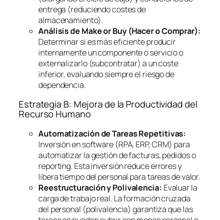
entrega (reduciendo costes de
almacenamiento).
Análisis de
Make or Buy
(Hacer o Comprar):
Determinar si es más eficiente producir
internamente un componente o servicio o
externalizarlo (subcontratar) a un coste
inferior, evaluando siempre el riesgo de
dependencia.
Estrategia B: Mejora de la Productividad del
Recurso Humano
Automatización de Tareas Repetitivas:
Inversión en
software
(RPA, ERP, CRM) para
automatizar la gestión de facturas, pedidos o
reporting
. Esta inversión reduce errores y
libera tiempo del personal para tareas de valor.
Reestructuración y Polivalencia:
Evaluar la
carga de trabajo real. La formación cruzada
del personal (polivalencia) garantiza que las
tareas se puedan cubrir con menos personal o