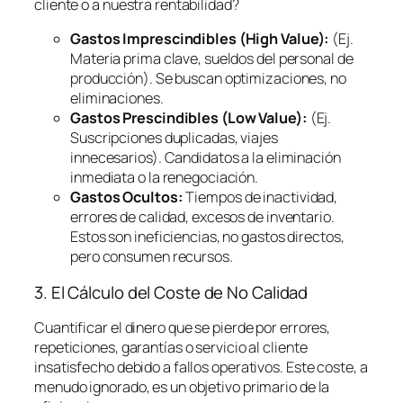
cliente o a nuestra rentabilidad?
Gastos Imprescindibles (High Value):
(Ej.
Materia prima clave, sueldos del personal de
producción). Se buscan optimizaciones, no
eliminaciones.
Gastos Prescindibles (Low Value):
(Ej.
Suscripciones duplicadas, viajes
innecesarios). Candidatos a la eliminación
inmediata o la renegociación.
Gastos Ocultos:
Tiempos de inactividad,
errores de calidad, excesos de inventario.
Estos son ineficiencias, no gastos directos,
pero consumen recursos.
3. El Cálculo del Coste de No Calidad
Cuantificar el dinero que se pierde por errores,
repeticiones, garantías o servicio al cliente
insatisfecho debido a fallos operativos. Este coste, a
menudo ignorado, es un objetivo primario de la