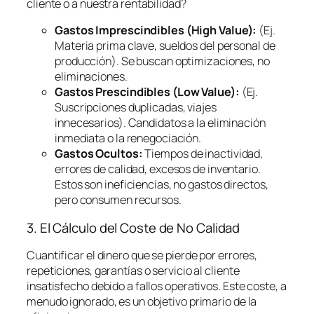
cliente o a nuestra rentabilidad?
Gastos Imprescindibles (High Value):
(Ej.
Materia prima clave, sueldos del personal de
producción). Se buscan optimizaciones, no
eliminaciones.
Gastos Prescindibles (Low Value):
(Ej.
Suscripciones duplicadas, viajes
innecesarios). Candidatos a la eliminación
inmediata o la renegociación.
Gastos Ocultos:
Tiempos de inactividad,
errores de calidad, excesos de inventario.
Estos son ineficiencias, no gastos directos,
pero consumen recursos.
3. El Cálculo del Coste de No Calidad
Cuantificar el dinero que se pierde por errores,
repeticiones, garantías o servicio al cliente
insatisfecho debido a fallos operativos. Este coste, a
menudo ignorado, es un objetivo primario de la