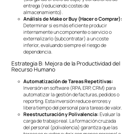
entrega (reduciendo costes de
almacenamiento).
Análisis de
Make or Buy
(Hacer o Comprar):
Determinar si es más eficiente producir
internamente un componente o servicio o
externalizarlo (subcontratar) a un coste
inferior, evaluando siempre el riesgo de
dependencia.
Estrategia B: Mejora de la Productividad del
Recurso Humano
Automatización de Tareas Repetitivas:
Inversión en
software
(RPA, ERP, CRM) para
automatizar la gestión de facturas, pedidos o
reporting
. Esta inversión reduce errores y
libera tiempo del personal para tareas de valor.
Reestructuración y Polivalencia:
Evaluar la
carga de trabajo real. La formación cruzada
del personal (polivalencia) garantiza que las
tareas se puedan cubrir con menos personal o