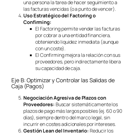
una persona la tarea de hacer seguimiento a
las facturas vencidas (o a punto de vencer).
Uso Estratégico del
Factoring
o
Confirming
:
El
Factoring
permite vender las facturas
por cobrar a una entidad financiera,
obteniendo liquidez inmediata (aunque
con un coste).
El
Confirming
mejora la relación con sus
proveedores, pero indirectamente libera
su capacidad de caja.
Eje B: Optimizar y Controlar las Salidas de
Caja (Pagos)
Negociación Agresiva de Plazos con
Proveedores:
Buscar sistemáticamente los
plazos de pago más largos posibles (ej. 60 o 90
días), siempre dentro del marco legal, sin
incurrir en costes adicionales por intereses.
Gestión Lean del Inventario:
Reducir los