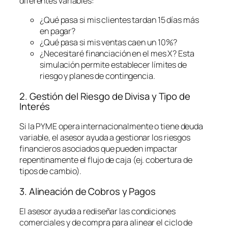
diferentes variables:
¿Qué pasa si mis clientes tardan 15 días más
en pagar?
¿Qué pasa si mis ventas caen un 10%?
¿Necesitaré financiación en el mes X? Esta
simulación permite establecer límites de
riesgo y planes de contingencia.
2. Gestión del Riesgo de Divisa y Tipo de
Interés
Si la PYME opera internacionalmente o tiene deuda
variable, el asesor ayuda a gestionar los riesgos
financieros asociados que pueden impactar
repentinamente el flujo de caja (ej. cobertura de
tipos de cambio).
3. Alineación de Cobros y Pagos
El asesor ayuda a rediseñar las condiciones
comerciales y de compra para alinear el ciclo de