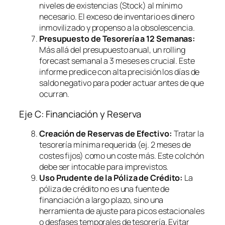
niveles de existencias (Stock) al mínimo
necesario. El exceso de inventario es dinero
inmovilizado y propenso a la obsolescencia.
Presupuesto de Tesorería a 12 Semanas:
Más allá del presupuesto anual, un
rolling
forecast
semanal a 3 meses es crucial. Este
informe predice con alta precisión los días de
saldo negativo para poder actuar antes de que
ocurran.
Eje C: Financiación y Reserva
Creación de Reservas de Efectivo:
Tratar la
tesorería mínima requerida (ej. 2 meses de
costes fijos) como un coste más. Este colchón
debe ser intocable para imprevistos.
Uso Prudente de la Póliza de Crédito:
La
póliza de crédito no es una fuente de
financiación a largo plazo, sino una
herramienta de ajuste para picos estacionales
o desfases temporales de tesorería. Evitar