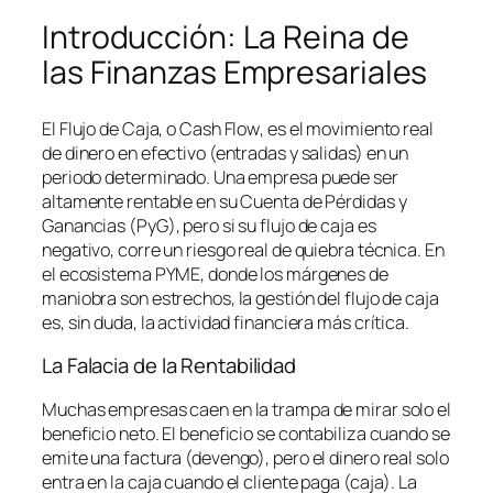
Introducción: La Reina de
las Finanzas Empresariales
El Flujo de Caja, o
Cash Flow
, es el movimiento real
de dinero en efectivo (entradas y salidas) en un
periodo determinado. Una empresa puede ser
altamente rentable en su Cuenta de Pérdidas y
Ganancias (PyG), pero si su flujo de caja es
negativo, corre un riesgo real de quiebra técnica. En
el ecosistema PYME, donde los márgenes de
maniobra son estrechos, la gestión del flujo de caja
es, sin duda, la actividad financiera más crítica.
La Falacia de la Rentabilidad
Muchas empresas caen en la trampa de mirar solo el
beneficio neto. El beneficio se contabiliza cuando se
emite una factura (devengo), pero el dinero real solo
entra en la caja cuando el cliente paga (caja). La