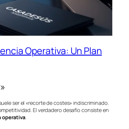
iencia Operativa: Un Plan
r»
suele ser el «recorte de costes» indiscriminado.
competitividad. El verdadero desafío consiste en
a operativa
.