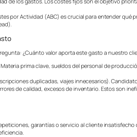
d de los gastos. Los costes fijos son el objetivo priorit
stes por Actividad (ABC) es crucial para entender qué
ead
).
asto
pregunta:
¿Cuánto valor aporta este gasto a nuestro clie
. Materia prima clave, sueldos del personal de producci
uscripciones duplicadas, viajes innecesarios). Candidato
rrores de calidad, excesos de inventario. Estos son ine
epeticiones, garantías o servicio al cliente insatisfecho 
ficiencia.