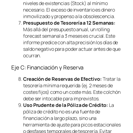
niveles de existencias (Stock) al mínimo
necesario. El exceso de inventario es dinero
inmovilizado y propenso a la obsolescencia.
Presupuesto de Tesorería a 12 Semanas:
Más allá del presupuesto anual, un
rolling
forecast
semanal a 3 meses es crucial. Este
informe predice con alta precisión los días de
saldo negativo para poder actuar antes de que
ocurran.
Eje C: Financiación y Reserva
Creación de Reservas de Efectivo:
Tratar la
tesorería mínima requerida (ej. 2 meses de
costes fijos) como un coste más. Este colchón
debe ser intocable para imprevistos.
Uso Prudente de la Póliza de Crédito:
La
póliza de crédito no es una fuente de
financiación a largo plazo, sino una
herramienta de ajuste para picos estacionales
o desfases temporales de tesorería. Evitar