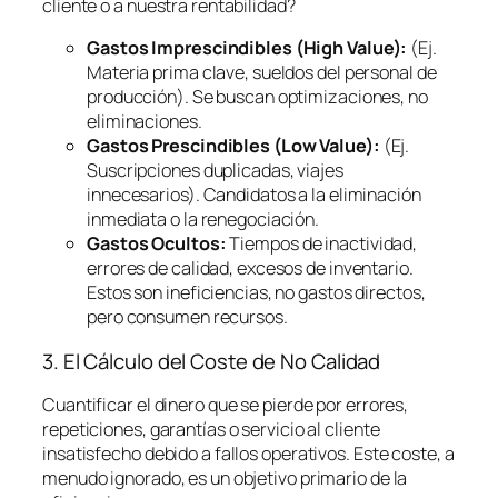
cliente o a nuestra rentabilidad?
Gastos Imprescindibles (High Value):
(Ej.
Materia prima clave, sueldos del personal de
producción). Se buscan optimizaciones, no
eliminaciones.
Gastos Prescindibles (Low Value):
(Ej.
Suscripciones duplicadas, viajes
innecesarios). Candidatos a la eliminación
inmediata o la renegociación.
Gastos Ocultos:
Tiempos de inactividad,
errores de calidad, excesos de inventario.
Estos son ineficiencias, no gastos directos,
pero consumen recursos.
3. El Cálculo del Coste de No Calidad
Cuantificar el dinero que se pierde por errores,
repeticiones, garantías o servicio al cliente
insatisfecho debido a fallos operativos. Este coste, a
menudo ignorado, es un objetivo primario de la