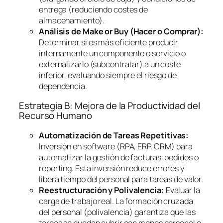
entrega (reduciendo costes de
almacenamiento).
Análisis de
Make or Buy
(Hacer o Comprar):
Determinar si es más eficiente producir
internamente un componente o servicio o
externalizarlo (subcontratar) a un coste
inferior, evaluando siempre el riesgo de
dependencia.
Estrategia B: Mejora de la Productividad del
Recurso Humano
Automatización de Tareas Repetitivas:
Inversión en
software
(RPA, ERP, CRM) para
automatizar la gestión de facturas, pedidos o
reporting
. Esta inversión reduce errores y
libera tiempo del personal para tareas de valor.
Reestructuración y Polivalencia:
Evaluar la
carga de trabajo real. La formación cruzada
del personal (polivalencia) garantiza que las
tareas se puedan cubrir con menos personal o