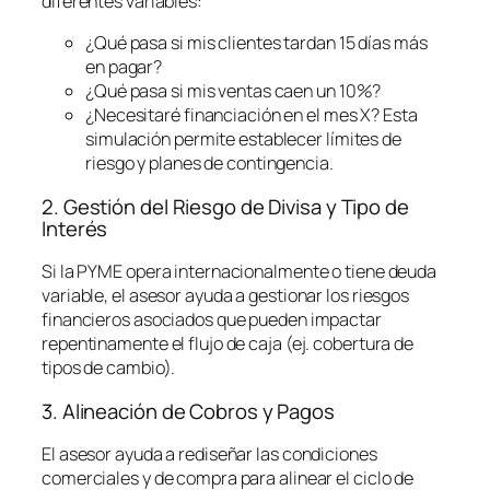
diferentes variables:
¿Qué pasa si mis clientes tardan 15 días más
en pagar?
¿Qué pasa si mis ventas caen un 10%?
¿Necesitaré financiación en el mes X? Esta
simulación permite establecer límites de
riesgo y planes de contingencia.
2. Gestión del Riesgo de Divisa y Tipo de
Interés
Si la PYME opera internacionalmente o tiene deuda
variable, el asesor ayuda a gestionar los riesgos
financieros asociados que pueden impactar
repentinamente el flujo de caja (ej. cobertura de
tipos de cambio).
3. Alineación de Cobros y Pagos
El asesor ayuda a rediseñar las condiciones
comerciales y de compra para alinear el ciclo de