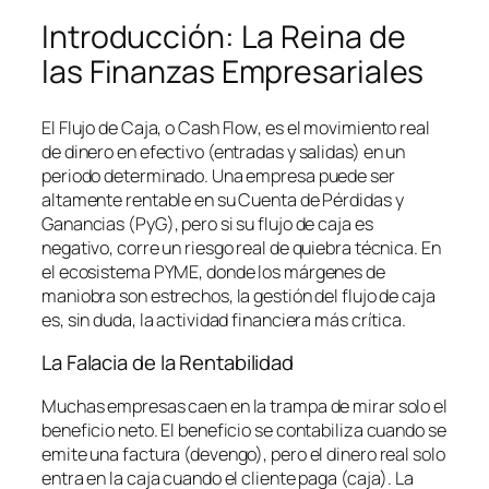
Introducción: La Reina de
las Finanzas Empresariales
El Flujo de Caja, o
Cash Flow
, es el movimiento real
de dinero en efectivo (entradas y salidas) en un
periodo determinado. Una empresa puede ser
altamente rentable en su Cuenta de Pérdidas y
Ganancias (PyG), pero si su flujo de caja es
negativo, corre un riesgo real de quiebra técnica. En
el ecosistema PYME, donde los márgenes de
maniobra son estrechos, la gestión del flujo de caja
es, sin duda, la actividad financiera más crítica.
La Falacia de la Rentabilidad
Muchas empresas caen en la trampa de mirar solo el
beneficio neto. El beneficio se contabiliza cuando se
emite una factura (devengo), pero el dinero real solo
entra en la caja cuando el cliente paga (caja). La