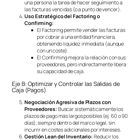
una persona la tarea de hacer seguimiento a
las facturas vencidas (o a punto de vencer).
Uso Estratégico del
Factoring
o
Confirming
:
El
Factoring
permite vender las facturas
por cobrar a una entidad financiera,
obteniendo liquidez inmediata (aunque
con un coste).
El
Confirming
mejora la relación con sus
proveedores, pero indirectamente libera
su capacidad de caja.
Eje B: Optimizar y Controlar las Salidas de
Caja (Pagos)
Negociación Agresiva de Plazos con
Proveedores:
Buscar sistemáticamente los
plazos de pago más largos posibles (ej. 60 o 90
días), siempre dentro del marco legal, sin
incurrir en costes adicionales por intereses.
Gestión Lean del Inventario:
Reducir los