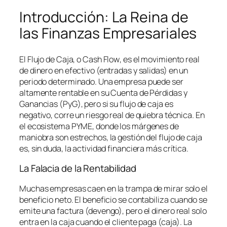
Introducción: La Reina de
las Finanzas Empresariales
El Flujo de Caja, o
Cash Flow
, es el movimiento real
de dinero en efectivo (entradas y salidas) en un
periodo determinado. Una empresa puede ser
altamente rentable en su Cuenta de Pérdidas y
Ganancias (PyG), pero si su flujo de caja es
negativo, corre un riesgo real de quiebra técnica. En
el ecosistema PYME, donde los márgenes de
maniobra son estrechos, la gestión del flujo de caja
es, sin duda, la actividad financiera más crítica.
La Falacia de la Rentabilidad
Muchas empresas caen en la trampa de mirar solo el
beneficio neto. El beneficio se contabiliza cuando se
emite una factura (devengo), pero el dinero real solo
entra en la caja cuando el cliente paga (caja). La