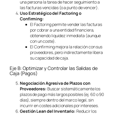
una persona la tarea de hacer seguimiento a
las facturas vencidas (o a punto de vencer).
Uso Estratégico del
Factoring
o
Confirming
:
El
Factoring
permite vender las facturas
por cobrar a una entidad financiera,
obteniendo liquidez inmediata (aunque
con un coste).
El
Confirming
mejora la relación con sus
proveedores, pero indirectamente libera
su capacidad de caja.
Eje B: Optimizar y Controlar las Salidas de
Caja (Pagos)
Negociación Agresiva de Plazos con
Proveedores:
Buscar sistemáticamente los
plazos de pago más largos posibles (ej. 60 o 90
días), siempre dentro del marco legal, sin
incurrir en costes adicionales por intereses.
Gestión Lean del Inventario:
Reducir los