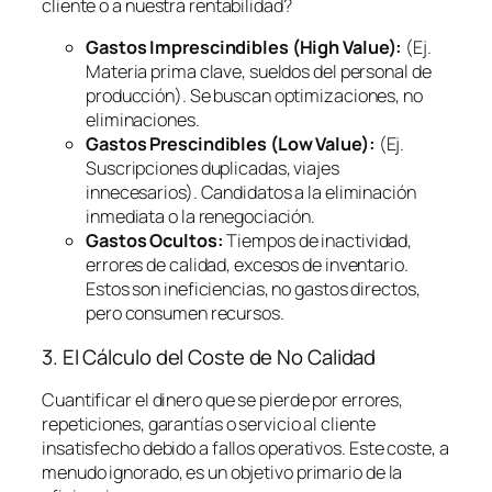
cliente o a nuestra rentabilidad?
Gastos Imprescindibles (High Value):
(Ej.
Materia prima clave, sueldos del personal de
producción). Se buscan optimizaciones, no
eliminaciones.
Gastos Prescindibles (Low Value):
(Ej.
Suscripciones duplicadas, viajes
innecesarios). Candidatos a la eliminación
inmediata o la renegociación.
Gastos Ocultos:
Tiempos de inactividad,
errores de calidad, excesos de inventario.
Estos son ineficiencias, no gastos directos,
pero consumen recursos.
3. El Cálculo del Coste de No Calidad
Cuantificar el dinero que se pierde por errores,
repeticiones, garantías o servicio al cliente
insatisfecho debido a fallos operativos. Este coste, a
menudo ignorado, es un objetivo primario de la