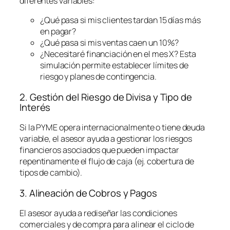
diferentes variables:
¿Qué pasa si mis clientes tardan 15 días más
en pagar?
¿Qué pasa si mis ventas caen un 10%?
¿Necesitaré financiación en el mes X? Esta
simulación permite establecer límites de
riesgo y planes de contingencia.
2. Gestión del Riesgo de Divisa y Tipo de
Interés
Si la PYME opera internacionalmente o tiene deuda
variable, el asesor ayuda a gestionar los riesgos
financieros asociados que pueden impactar
repentinamente el flujo de caja (ej. cobertura de
tipos de cambio).
3. Alineación de Cobros y Pagos
El asesor ayuda a rediseñar las condiciones
comerciales y de compra para alinear el ciclo de