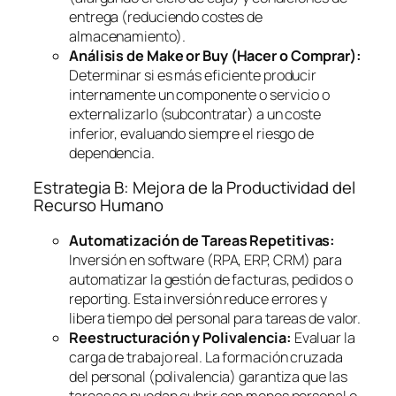
entrega (reduciendo costes de
almacenamiento).
Análisis de
Make or Buy
(Hacer o Comprar):
Determinar si es más eficiente producir
internamente un componente o servicio o
externalizarlo (subcontratar) a un coste
inferior, evaluando siempre el riesgo de
dependencia.
Estrategia B: Mejora de la Productividad del
Recurso Humano
Automatización de Tareas Repetitivas:
Inversión en
software
(RPA, ERP, CRM) para
automatizar la gestión de facturas, pedidos o
reporting
. Esta inversión reduce errores y
libera tiempo del personal para tareas de valor.
Reestructuración y Polivalencia:
Evaluar la
carga de trabajo real. La formación cruzada
del personal (polivalencia) garantiza que las
tareas se puedan cubrir con menos personal o