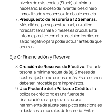
niveles de existencias (Stock) al mínimo
necesario. El exceso de inventario es dinero
inmovilizado y propenso a la obsolescencia.
Presupuesto de Tesorería a 12 Semanas:
Más allá del presupuesto anual, un
rolling
forecast
semanal a 3 meses es crucial. Este
informe predice con alta precisión los días de
saldo negativo para poder actuar antes de que
ocurran.
Eje C: Financiación y Reserva
Creación de Reservas de Efectivo:
Tratar la
tesorería mínima requerida (ej. 2 meses de
costes fijos) como un coste más. Este colchón
debe ser intocable para imprevistos.
Uso Prudente de la Póliza de Crédito:
La
póliza de crédito no es una fuente de
financiación a largo plazo, sino una
herramienta de ajuste para picos estacionales
o desfases temporales de tesorería. Evitar