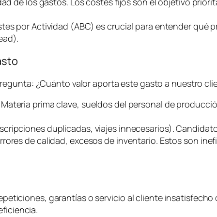
d de los gastos. Los costes fijos son el objetivo priorit
stes por Actividad (ABC) es crucial para entender qué
ead
).
asto
pregunta:
¿Cuánto valor aporta este gasto a nuestro clie
. Materia prima clave, sueldos del personal de producci
uscripciones duplicadas, viajes innecesarios). Candidato
rrores de calidad, excesos de inventario. Estos son ine
epeticiones, garantías o servicio al cliente insatisfecho 
ficiencia.