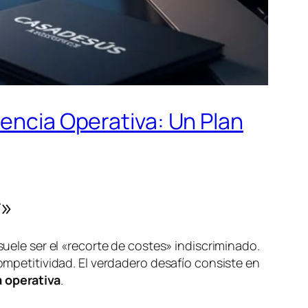
iencia Operativa: Un Plan
r»
suele ser el «recorte de costes» indiscriminado.
competitividad. El verdadero desafío consiste en
a operativa
.