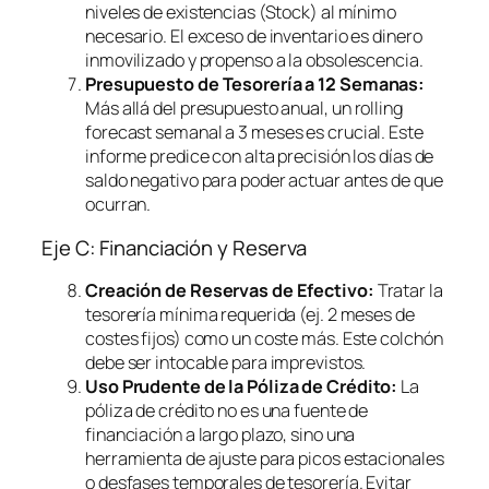
niveles de existencias (Stock) al mínimo
necesario. El exceso de inventario es dinero
inmovilizado y propenso a la obsolescencia.
Presupuesto de Tesorería a 12 Semanas:
Más allá del presupuesto anual, un
rolling
forecast
semanal a 3 meses es crucial. Este
informe predice con alta precisión los días de
saldo negativo para poder actuar antes de que
ocurran.
Eje C: Financiación y Reserva
Creación de Reservas de Efectivo:
Tratar la
tesorería mínima requerida (ej. 2 meses de
costes fijos) como un coste más. Este colchón
debe ser intocable para imprevistos.
Uso Prudente de la Póliza de Crédito:
La
póliza de crédito no es una fuente de
financiación a largo plazo, sino una
herramienta de ajuste para picos estacionales
o desfases temporales de tesorería. Evitar