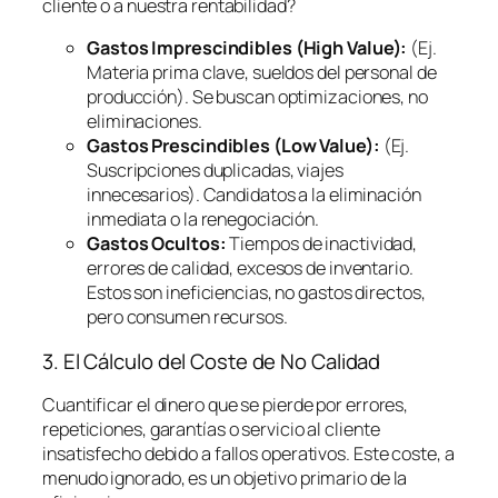
cliente o a nuestra rentabilidad?
Gastos Imprescindibles (High Value):
(Ej.
Materia prima clave, sueldos del personal de
producción). Se buscan optimizaciones, no
eliminaciones.
Gastos Prescindibles (Low Value):
(Ej.
Suscripciones duplicadas, viajes
innecesarios). Candidatos a la eliminación
inmediata o la renegociación.
Gastos Ocultos:
Tiempos de inactividad,
errores de calidad, excesos de inventario.
Estos son ineficiencias, no gastos directos,
pero consumen recursos.
3. El Cálculo del Coste de No Calidad
Cuantificar el dinero que se pierde por errores,
repeticiones, garantías o servicio al cliente
insatisfecho debido a fallos operativos. Este coste, a
menudo ignorado, es un objetivo primario de la