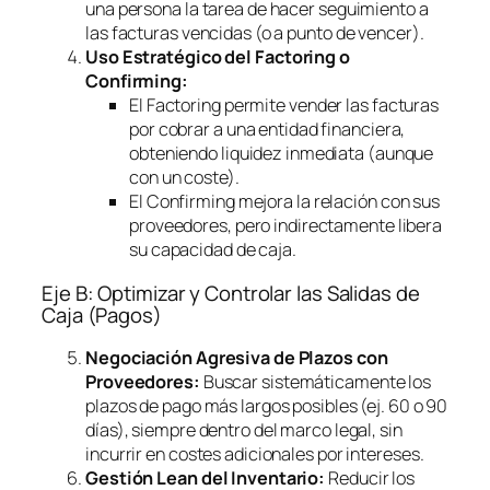
una persona la tarea de hacer seguimiento a
las facturas vencidas (o a punto de vencer).
Uso Estratégico del
Factoring
o
Confirming
:
El
Factoring
permite vender las facturas
por cobrar a una entidad financiera,
obteniendo liquidez inmediata (aunque
con un coste).
El
Confirming
mejora la relación con sus
proveedores, pero indirectamente libera
su capacidad de caja.
Eje B: Optimizar y Controlar las Salidas de
Caja (Pagos)
Negociación Agresiva de Plazos con
Proveedores:
Buscar sistemáticamente los
plazos de pago más largos posibles (ej. 60 o 90
días), siempre dentro del marco legal, sin
incurrir en costes adicionales por intereses.
Gestión Lean del Inventario:
Reducir los