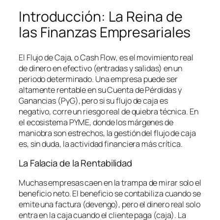
Introducción: La Reina de
las Finanzas Empresariales
El Flujo de Caja, o
Cash Flow
, es el movimiento real
de dinero en efectivo (entradas y salidas) en un
periodo determinado. Una empresa puede ser
altamente rentable en su Cuenta de Pérdidas y
Ganancias (PyG), pero si su flujo de caja es
negativo, corre un riesgo real de quiebra técnica. En
el ecosistema PYME, donde los márgenes de
maniobra son estrechos, la gestión del flujo de caja
es, sin duda, la actividad financiera más crítica.
La Falacia de la Rentabilidad
Muchas empresas caen en la trampa de mirar solo el
beneficio neto. El beneficio se contabiliza cuando se
emite una factura (devengo), pero el dinero real solo
entra en la caja cuando el cliente paga (caja). La