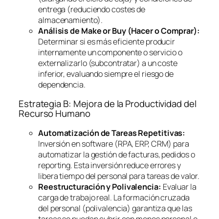
entrega (reduciendo costes de
almacenamiento).
Análisis de
Make or Buy
(Hacer o Comprar):
Determinar si es más eficiente producir
internamente un componente o servicio o
externalizarlo (subcontratar) a un coste
inferior, evaluando siempre el riesgo de
dependencia.
Estrategia B: Mejora de la Productividad del
Recurso Humano
Automatización de Tareas Repetitivas:
Inversión en
software
(RPA, ERP, CRM) para
automatizar la gestión de facturas, pedidos o
reporting
. Esta inversión reduce errores y
libera tiempo del personal para tareas de valor.
Reestructuración y Polivalencia:
Evaluar la
carga de trabajo real. La formación cruzada
del personal (polivalencia) garantiza que las
tareas se puedan cubrir con menos personal o