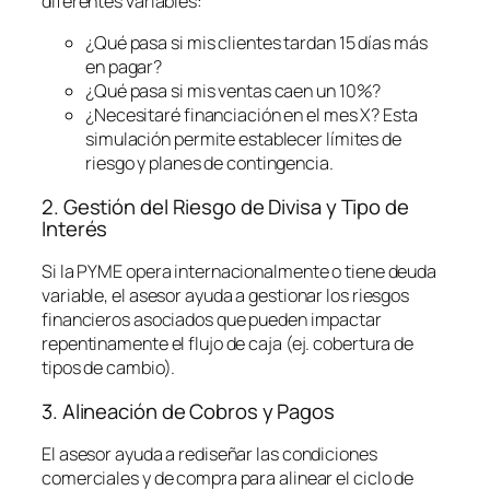
diferentes variables:
¿Qué pasa si mis clientes tardan 15 días más
en pagar?
¿Qué pasa si mis ventas caen un 10%?
¿Necesitaré financiación en el mes X? Esta
simulación permite establecer límites de
riesgo y planes de contingencia.
2. Gestión del Riesgo de Divisa y Tipo de
Interés
Si la PYME opera internacionalmente o tiene deuda
variable, el asesor ayuda a gestionar los riesgos
financieros asociados que pueden impactar
repentinamente el flujo de caja (ej. cobertura de
tipos de cambio).
3. Alineación de Cobros y Pagos
El asesor ayuda a rediseñar las condiciones
comerciales y de compra para alinear el ciclo de