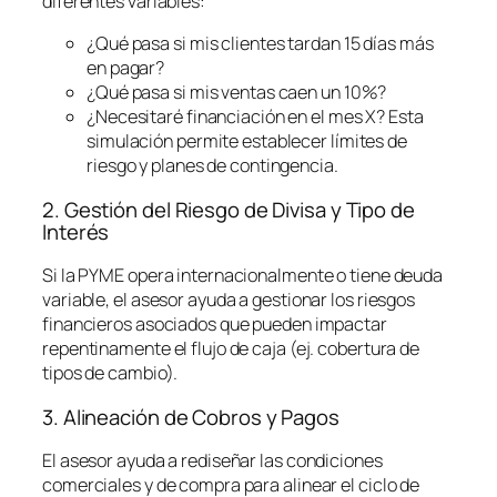
diferentes variables:
¿Qué pasa si mis clientes tardan 15 días más
en pagar?
¿Qué pasa si mis ventas caen un 10%?
¿Necesitaré financiación en el mes X? Esta
simulación permite establecer límites de
riesgo y planes de contingencia.
2. Gestión del Riesgo de Divisa y Tipo de
Interés
Si la PYME opera internacionalmente o tiene deuda
variable, el asesor ayuda a gestionar los riesgos
financieros asociados que pueden impactar
repentinamente el flujo de caja (ej. cobertura de
tipos de cambio).
3. Alineación de Cobros y Pagos
El asesor ayuda a rediseñar las condiciones
comerciales y de compra para alinear el ciclo de