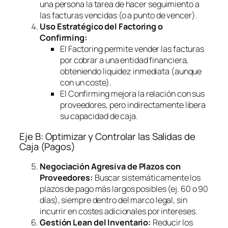
una persona la tarea de hacer seguimiento a
las facturas vencidas (o a punto de vencer).
Uso Estratégico del
Factoring
o
Confirming
:
El
Factoring
permite vender las facturas
por cobrar a una entidad financiera,
obteniendo liquidez inmediata (aunque
con un coste).
El
Confirming
mejora la relación con sus
proveedores, pero indirectamente libera
su capacidad de caja.
Eje B: Optimizar y Controlar las Salidas de
Caja (Pagos)
Negociación Agresiva de Plazos con
Proveedores:
Buscar sistemáticamente los
plazos de pago más largos posibles (ej. 60 o 90
días), siempre dentro del marco legal, sin
incurrir en costes adicionales por intereses.
Gestión Lean del Inventario:
Reducir los