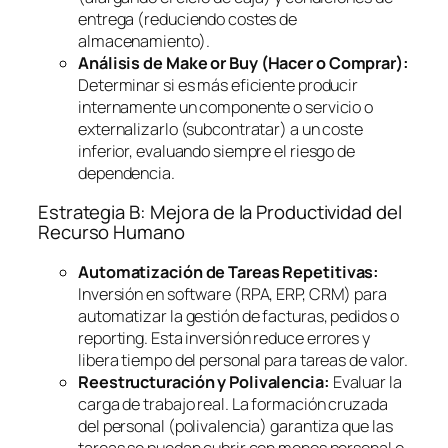
entrega (reduciendo costes de
almacenamiento).
Análisis de
Make or Buy
(Hacer o Comprar):
Determinar si es más eficiente producir
internamente un componente o servicio o
externalizarlo (subcontratar) a un coste
inferior, evaluando siempre el riesgo de
dependencia.
Estrategia B: Mejora de la Productividad del
Recurso Humano
Automatización de Tareas Repetitivas:
Inversión en
software
(RPA, ERP, CRM) para
automatizar la gestión de facturas, pedidos o
reporting
. Esta inversión reduce errores y
libera tiempo del personal para tareas de valor.
Reestructuración y Polivalencia:
Evaluar la
carga de trabajo real. La formación cruzada
del personal (polivalencia) garantiza que las
tareas se puedan cubrir con menos personal o