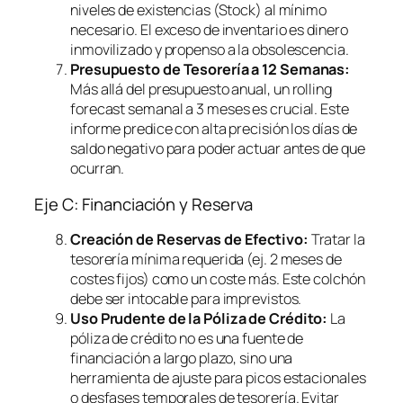
niveles de existencias (Stock) al mínimo
necesario. El exceso de inventario es dinero
inmovilizado y propenso a la obsolescencia.
Presupuesto de Tesorería a 12 Semanas:
Más allá del presupuesto anual, un
rolling
forecast
semanal a 3 meses es crucial. Este
informe predice con alta precisión los días de
saldo negativo para poder actuar antes de que
ocurran.
Eje C: Financiación y Reserva
Creación de Reservas de Efectivo:
Tratar la
tesorería mínima requerida (ej. 2 meses de
costes fijos) como un coste más. Este colchón
debe ser intocable para imprevistos.
Uso Prudente de la Póliza de Crédito:
La
póliza de crédito no es una fuente de
financiación a largo plazo, sino una
herramienta de ajuste para picos estacionales
o desfases temporales de tesorería. Evitar