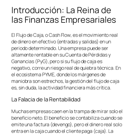
Introducción: La Reina de
las Finanzas Empresariales
El Flujo de Caja, o
Cash Flow
, es el movimiento real
de dinero en efectivo (entradas y salidas) en un
periodo determinado. Una empresa puede ser
altamente rentable en su Cuenta de Pérdidas y
Ganancias (PyG), pero si su flujo de caja es
negativo, corre un riesgo real de quiebra técnica. En
el ecosistema PYME, donde los márgenes de
maniobra son estrechos, la gestión del flujo de caja
es, sin duda, la actividad financiera más crítica.
La Falacia de la Rentabilidad
Muchas empresas caen en la trampa de mirar solo el
beneficio neto. El beneficio se contabiliza cuando se
emite una factura (devengo), pero el dinero real solo
entra en la caja cuando el cliente paga (caja). La