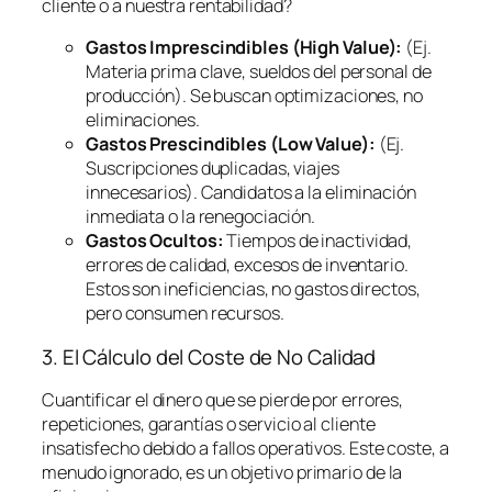
cliente o a nuestra rentabilidad?
Gastos Imprescindibles (High Value):
(Ej.
Materia prima clave, sueldos del personal de
producción). Se buscan optimizaciones, no
eliminaciones.
Gastos Prescindibles (Low Value):
(Ej.
Suscripciones duplicadas, viajes
innecesarios). Candidatos a la eliminación
inmediata o la renegociación.
Gastos Ocultos:
Tiempos de inactividad,
errores de calidad, excesos de inventario.
Estos son ineficiencias, no gastos directos,
pero consumen recursos.
3. El Cálculo del Coste de No Calidad
Cuantificar el dinero que se pierde por errores,
repeticiones, garantías o servicio al cliente
insatisfecho debido a fallos operativos. Este coste, a
menudo ignorado, es un objetivo primario de la