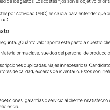
d de los gastos. Los costes fijos son el objetivo priorit
stes por Actividad (ABC) es crucial para entender qué
ead
).
asto
pregunta:
¿Cuánto valor aporta este gasto a nuestro clie
. Materia prima clave, sueldos del personal de producci
uscripciones duplicadas, viajes innecesarios). Candidato
rrores de calidad, excesos de inventario. Estos son ine
epeticiones, garantías o servicio al cliente insatisfecho 
ficiencia.