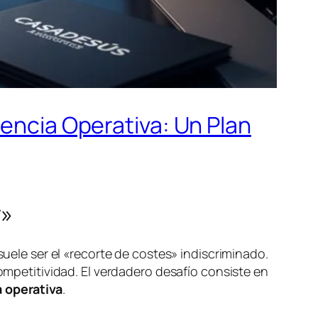
iencia Operativa: Un Plan
r»
suele ser el «recorte de costes» indiscriminado.
competitividad. El verdadero desafío consiste en
a operativa
.