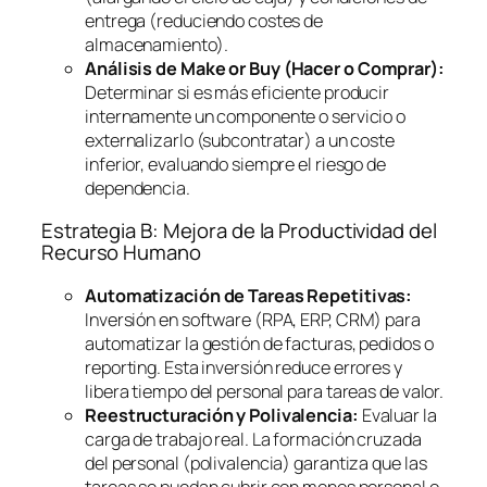
entrega (reduciendo costes de
almacenamiento).
Análisis de
Make or Buy
(Hacer o Comprar):
Determinar si es más eficiente producir
internamente un componente o servicio o
externalizarlo (subcontratar) a un coste
inferior, evaluando siempre el riesgo de
dependencia.
Estrategia B: Mejora de la Productividad del
Recurso Humano
Automatización de Tareas Repetitivas:
Inversión en
software
(RPA, ERP, CRM) para
automatizar la gestión de facturas, pedidos o
reporting
. Esta inversión reduce errores y
libera tiempo del personal para tareas de valor.
Reestructuración y Polivalencia:
Evaluar la
carga de trabajo real. La formación cruzada
del personal (polivalencia) garantiza que las
tareas se puedan cubrir con menos personal o