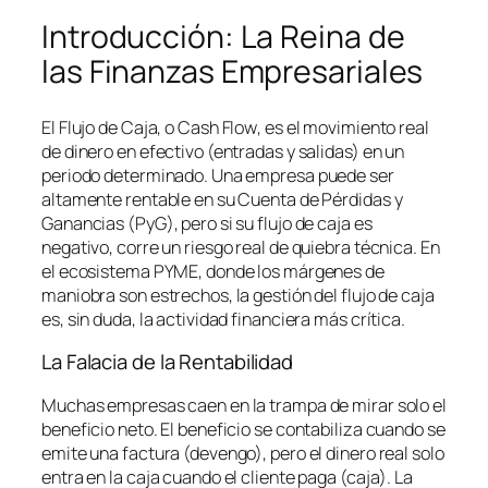
Introducción: La Reina de
las Finanzas Empresariales
El Flujo de Caja, o
Cash Flow
, es el movimiento real
de dinero en efectivo (entradas y salidas) en un
periodo determinado. Una empresa puede ser
altamente rentable en su Cuenta de Pérdidas y
Ganancias (PyG), pero si su flujo de caja es
negativo, corre un riesgo real de quiebra técnica. En
el ecosistema PYME, donde los márgenes de
maniobra son estrechos, la gestión del flujo de caja
es, sin duda, la actividad financiera más crítica.
La Falacia de la Rentabilidad
Muchas empresas caen en la trampa de mirar solo el
beneficio neto. El beneficio se contabiliza cuando se
emite una factura (devengo), pero el dinero real solo
entra en la caja cuando el cliente paga (caja). La