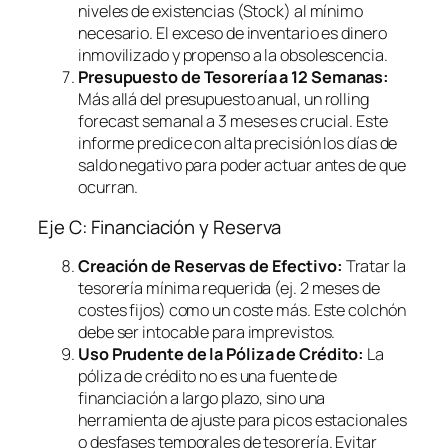
niveles de existencias (Stock) al mínimo
necesario. El exceso de inventario es dinero
inmovilizado y propenso a la obsolescencia.
Presupuesto de Tesorería a 12 Semanas:
Más allá del presupuesto anual, un
rolling
forecast
semanal a 3 meses es crucial. Este
informe predice con alta precisión los días de
saldo negativo para poder actuar antes de que
ocurran.
Eje C: Financiación y Reserva
Creación de Reservas de Efectivo:
Tratar la
tesorería mínima requerida (ej. 2 meses de
costes fijos) como un coste más. Este colchón
debe ser intocable para imprevistos.
Uso Prudente de la Póliza de Crédito:
La
póliza de crédito no es una fuente de
financiación a largo plazo, sino una
herramienta de ajuste para picos estacionales
o desfases temporales de tesorería. Evitar