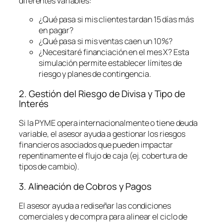
diferentes variables:
¿Qué pasa si mis clientes tardan 15 días más
en pagar?
¿Qué pasa si mis ventas caen un 10%?
¿Necesitaré financiación en el mes X? Esta
simulación permite establecer límites de
riesgo y planes de contingencia.
2. Gestión del Riesgo de Divisa y Tipo de
Interés
Si la PYME opera internacionalmente o tiene deuda
variable, el asesor ayuda a gestionar los riesgos
financieros asociados que pueden impactar
repentinamente el flujo de caja (ej. cobertura de
tipos de cambio).
3. Alineación de Cobros y Pagos
El asesor ayuda a rediseñar las condiciones
comerciales y de compra para alinear el ciclo de