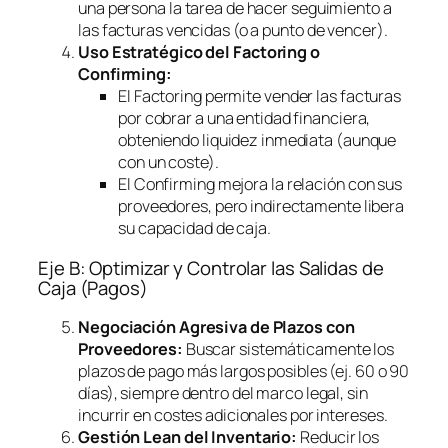
una persona la tarea de hacer seguimiento a
las facturas vencidas (o a punto de vencer).
Uso Estratégico del
Factoring
o
Confirming
:
El
Factoring
permite vender las facturas
por cobrar a una entidad financiera,
obteniendo liquidez inmediata (aunque
con un coste).
El
Confirming
mejora la relación con sus
proveedores, pero indirectamente libera
su capacidad de caja.
Eje B: Optimizar y Controlar las Salidas de
Caja (Pagos)
Negociación Agresiva de Plazos con
Proveedores:
Buscar sistemáticamente los
plazos de pago más largos posibles (ej. 60 o 90
días), siempre dentro del marco legal, sin
incurrir en costes adicionales por intereses.
Gestión Lean del Inventario:
Reducir los