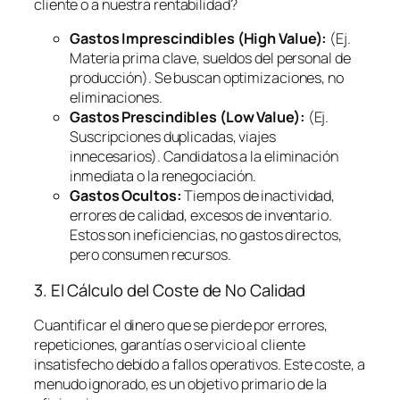
cliente o a nuestra rentabilidad?
Gastos Imprescindibles (High Value):
(Ej.
Materia prima clave, sueldos del personal de
producción). Se buscan optimizaciones, no
eliminaciones.
Gastos Prescindibles (Low Value):
(Ej.
Suscripciones duplicadas, viajes
innecesarios). Candidatos a la eliminación
inmediata o la renegociación.
Gastos Ocultos:
Tiempos de inactividad,
errores de calidad, excesos de inventario.
Estos son ineficiencias, no gastos directos,
pero consumen recursos.
3. El Cálculo del Coste de No Calidad
Cuantificar el dinero que se pierde por errores,
repeticiones, garantías o servicio al cliente
insatisfecho debido a fallos operativos. Este coste, a
menudo ignorado, es un objetivo primario de la