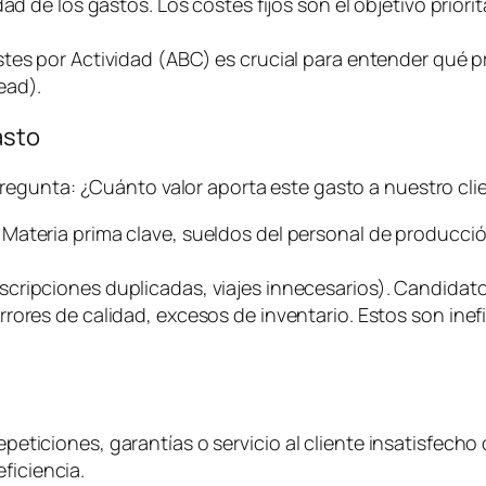
d de los gastos. Los costes fijos son el objetivo priorit
stes por Actividad (ABC) es crucial para entender qué
ead
).
asto
pregunta:
¿Cuánto valor aporta este gasto a nuestro clie
. Materia prima clave, sueldos del personal de producci
uscripciones duplicadas, viajes innecesarios). Candidato
rrores de calidad, excesos de inventario. Estos son ine
epeticiones, garantías o servicio al cliente insatisfecho 
ficiencia.