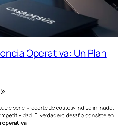
iencia Operativa: Un Plan
r»
suele ser el «recorte de costes» indiscriminado.
competitividad. El verdadero desafío consiste en
a operativa
.