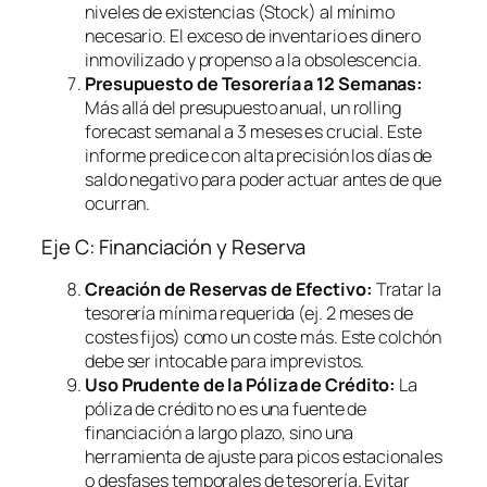
niveles de existencias (Stock) al mínimo
necesario. El exceso de inventario es dinero
inmovilizado y propenso a la obsolescencia.
Presupuesto de Tesorería a 12 Semanas:
Más allá del presupuesto anual, un
rolling
forecast
semanal a 3 meses es crucial. Este
informe predice con alta precisión los días de
saldo negativo para poder actuar antes de que
ocurran.
Eje C: Financiación y Reserva
Creación de Reservas de Efectivo:
Tratar la
tesorería mínima requerida (ej. 2 meses de
costes fijos) como un coste más. Este colchón
debe ser intocable para imprevistos.
Uso Prudente de la Póliza de Crédito:
La
póliza de crédito no es una fuente de
financiación a largo plazo, sino una
herramienta de ajuste para picos estacionales
o desfases temporales de tesorería. Evitar