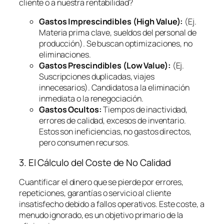
cliente o a nuestra rentabilidad?
Gastos Imprescindibles (High Value):
(Ej.
Materia prima clave, sueldos del personal de
producción). Se buscan optimizaciones, no
eliminaciones.
Gastos Prescindibles (Low Value):
(Ej.
Suscripciones duplicadas, viajes
innecesarios). Candidatos a la eliminación
inmediata o la renegociación.
Gastos Ocultos:
Tiempos de inactividad,
errores de calidad, excesos de inventario.
Estos son ineficiencias, no gastos directos,
pero consumen recursos.
3. El Cálculo del Coste de No Calidad
Cuantificar el dinero que se pierde por errores,
repeticiones, garantías o servicio al cliente
insatisfecho debido a fallos operativos. Este coste, a
menudo ignorado, es un objetivo primario de la