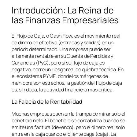
Introducción: La Reina de
las Finanzas Empresariales
El Flujo de Caja, o
Cash Flow
, es el movimiento real
de dinero en efectivo (entradas y salidas) en un
periodo determinado. Una empresa puede ser
altamente rentable en su Cuenta de Pérdidas y
Ganancias (PyG), pero si su flujo de caja es
negativo, corre un riesgo real de quiebra técnica. En
el ecosistema PYME, donde los márgenes de
maniobra son estrechos, la gestión del flujo de caja
es, sin duda, la actividad financiera más crítica.
La Falacia de la Rentabilidad
Muchas empresas caen en la trampa de mirar solo el
beneficio neto. El beneficio se contabiliza cuando se
emite una factura (devengo), pero el dinero real solo
entra en la caja cuando el cliente paga (caja). La