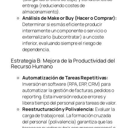
entrega (reduciendo costes de
almacenamiento).
Análisis de
Make or Buy
(Hacer o Comprar):
Determinar si es más eficiente producir
internamente un componente o servicio o
externalizarlo (subcontratar) a un coste
inferior, evaluando siempre el riesgo de
dependencia.
Estrategia B: Mejora de la Productividad del
Recurso Humano
Automatización de Tareas Repetitivas:
Inversión en
software
(RPA, ERP, CRM) para
automatizar la gestión de facturas, pedidos o
reporting
. Esta inversión reduce errores y
libera tiempo del personal para tareas de valor.
Reestructuración y Polivalencia:
Evaluar la
carga de trabajo real. La formación cruzada
del personal (polivalencia) garantiza que las
tareas se puedan cubrir con menos personal o