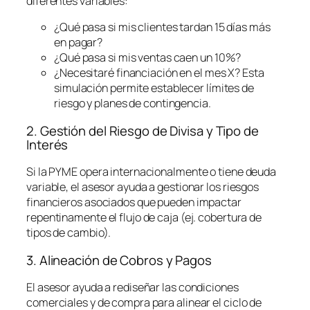
diferentes variables:
¿Qué pasa si mis clientes tardan 15 días más
en pagar?
¿Qué pasa si mis ventas caen un 10%?
¿Necesitaré financiación en el mes X? Esta
simulación permite establecer límites de
riesgo y planes de contingencia.
2. Gestión del Riesgo de Divisa y Tipo de
Interés
Si la PYME opera internacionalmente o tiene deuda
variable, el asesor ayuda a gestionar los riesgos
financieros asociados que pueden impactar
repentinamente el flujo de caja (ej. cobertura de
tipos de cambio).
3. Alineación de Cobros y Pagos
El asesor ayuda a rediseñar las condiciones
comerciales y de compra para alinear el ciclo de