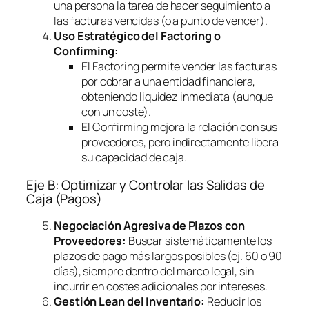
una persona la tarea de hacer seguimiento a
las facturas vencidas (o a punto de vencer).
Uso Estratégico del
Factoring
o
Confirming
:
El
Factoring
permite vender las facturas
por cobrar a una entidad financiera,
obteniendo liquidez inmediata (aunque
con un coste).
El
Confirming
mejora la relación con sus
proveedores, pero indirectamente libera
su capacidad de caja.
Eje B: Optimizar y Controlar las Salidas de
Caja (Pagos)
Negociación Agresiva de Plazos con
Proveedores:
Buscar sistemáticamente los
plazos de pago más largos posibles (ej. 60 o 90
días), siempre dentro del marco legal, sin
incurrir en costes adicionales por intereses.
Gestión Lean del Inventario:
Reducir los