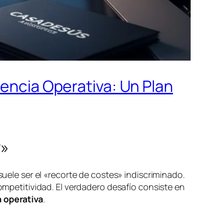
iencia Operativa: Un Plan
r»
suele ser el «recorte de costes» indiscriminado.
competitividad. El verdadero desafío consiste en
a operativa
.