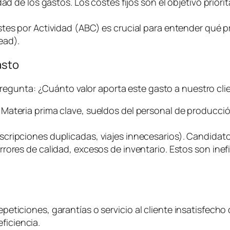
d de los gastos. Los costes fijos son el objetivo priorit
stes por Actividad (ABC) es crucial para entender qué
ead
).
asto
pregunta:
¿Cuánto valor aporta este gasto a nuestro clie
. Materia prima clave, sueldos del personal de producci
uscripciones duplicadas, viajes innecesarios). Candidato
rrores de calidad, excesos de inventario. Estos son ine
epeticiones, garantías o servicio al cliente insatisfecho 
ficiencia.