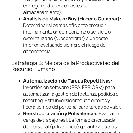
entrega (reduciendo costes de
almacenamiento).
Análisis de
Make or Buy
(Hacer o Comprar):
Determinar si es más eficiente producir
internamente un componente o servicio o
externalizarlo (subcontratar) a un coste
inferior, evaluando siempre el riesgo de
dependencia.
Estrategia B: Mejora de la Productividad del
Recurso Humano
Automatización de Tareas Repetitivas:
Inversión en
software
(RPA, ERP, CRM) para
automatizar la gestión de facturas, pedidos o
reporting
. Esta inversión reduce errores y
libera tiempo del personal para tareas de valor.
Reestructuración y Polivalencia:
Evaluar la
carga de trabajo real. La formación cruzada
del personal (polivalencia) garantiza que las
tareas se puedan cubrir con menos personal o