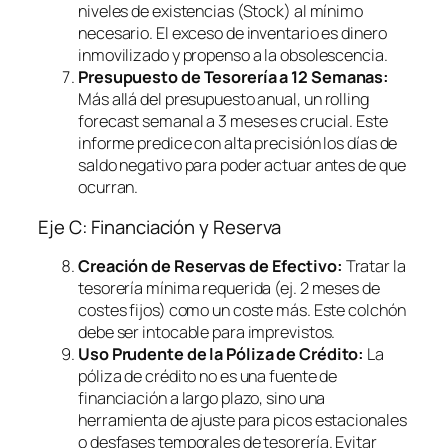
niveles de existencias (Stock) al mínimo
necesario. El exceso de inventario es dinero
inmovilizado y propenso a la obsolescencia.
Presupuesto de Tesorería a 12 Semanas:
Más allá del presupuesto anual, un
rolling
forecast
semanal a 3 meses es crucial. Este
informe predice con alta precisión los días de
saldo negativo para poder actuar antes de que
ocurran.
Eje C: Financiación y Reserva
Creación de Reservas de Efectivo:
Tratar la
tesorería mínima requerida (ej. 2 meses de
costes fijos) como un coste más. Este colchón
debe ser intocable para imprevistos.
Uso Prudente de la Póliza de Crédito:
La
póliza de crédito no es una fuente de
financiación a largo plazo, sino una
herramienta de ajuste para picos estacionales
o desfases temporales de tesorería. Evitar