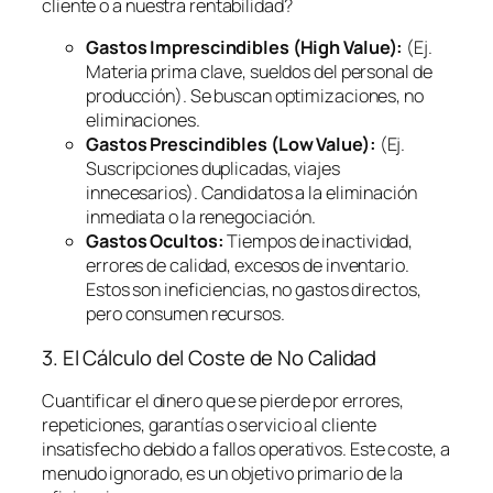
cliente o a nuestra rentabilidad?
Gastos Imprescindibles (High Value):
(Ej.
Materia prima clave, sueldos del personal de
producción). Se buscan optimizaciones, no
eliminaciones.
Gastos Prescindibles (Low Value):
(Ej.
Suscripciones duplicadas, viajes
innecesarios). Candidatos a la eliminación
inmediata o la renegociación.
Gastos Ocultos:
Tiempos de inactividad,
errores de calidad, excesos de inventario.
Estos son ineficiencias, no gastos directos,
pero consumen recursos.
3. El Cálculo del Coste de No Calidad
Cuantificar el dinero que se pierde por errores,
repeticiones, garantías o servicio al cliente
insatisfecho debido a fallos operativos. Este coste, a
menudo ignorado, es un objetivo primario de la