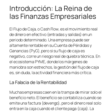
Introducción: La Reina de
las Finanzas Empresariales
El Flujo de Caja, o
Cash Flow
, es el movimiento real
de dinero en efectivo (entradas y salidas) en un
periodo determinado. Una empresa puede ser
altamente rentable en su Cuenta de Pérdidas y
Ganancias (PyG), pero si su flujo de caja es
negativo, corre un riesgo real de quiebra técnica. En
el ecosistema PYME, donde los márgenes de
maniobra son estrechos, la gestión del flujo de caja
es, sin duda, la actividad financiera más crítica.
La Falacia de la Rentabilidad
Muchas empresas caen en la trampa de mirar solo el
beneficio neto. El beneficio se contabiliza cuando se
emite una factura (devengo), pero el dinero real solo
entra en la caja cuando el cliente paga (caja). La