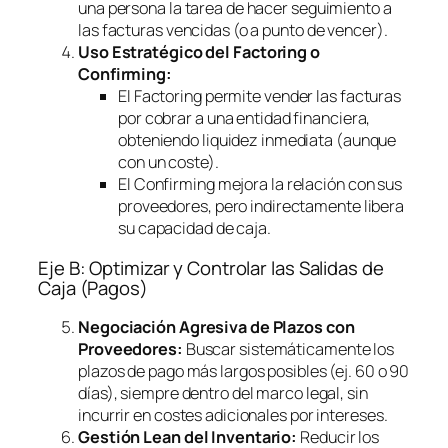
una persona la tarea de hacer seguimiento a
las facturas vencidas (o a punto de vencer).
Uso Estratégico del
Factoring
o
Confirming
:
El
Factoring
permite vender las facturas
por cobrar a una entidad financiera,
obteniendo liquidez inmediata (aunque
con un coste).
El
Confirming
mejora la relación con sus
proveedores, pero indirectamente libera
su capacidad de caja.
Eje B: Optimizar y Controlar las Salidas de
Caja (Pagos)
Negociación Agresiva de Plazos con
Proveedores:
Buscar sistemáticamente los
plazos de pago más largos posibles (ej. 60 o 90
días), siempre dentro del marco legal, sin
incurrir en costes adicionales por intereses.
Gestión Lean del Inventario:
Reducir los