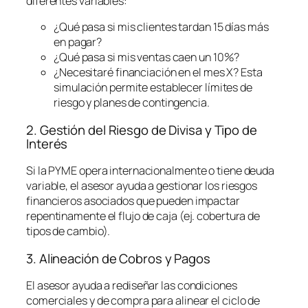
diferentes variables:
¿Qué pasa si mis clientes tardan 15 días más
en pagar?
¿Qué pasa si mis ventas caen un 10%?
¿Necesitaré financiación en el mes X? Esta
simulación permite establecer límites de
riesgo y planes de contingencia.
2. Gestión del Riesgo de Divisa y Tipo de
Interés
Si la PYME opera internacionalmente o tiene deuda
variable, el asesor ayuda a gestionar los riesgos
financieros asociados que pueden impactar
repentinamente el flujo de caja (ej. cobertura de
tipos de cambio).
3. Alineación de Cobros y Pagos
El asesor ayuda a rediseñar las condiciones
comerciales y de compra para alinear el ciclo de