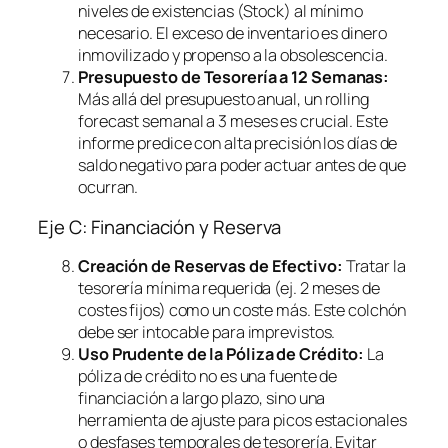
niveles de existencias (Stock) al mínimo
necesario. El exceso de inventario es dinero
inmovilizado y propenso a la obsolescencia.
Presupuesto de Tesorería a 12 Semanas:
Más allá del presupuesto anual, un
rolling
forecast
semanal a 3 meses es crucial. Este
informe predice con alta precisión los días de
saldo negativo para poder actuar antes de que
ocurran.
Eje C: Financiación y Reserva
Creación de Reservas de Efectivo:
Tratar la
tesorería mínima requerida (ej. 2 meses de
costes fijos) como un coste más. Este colchón
debe ser intocable para imprevistos.
Uso Prudente de la Póliza de Crédito:
La
póliza de crédito no es una fuente de
financiación a largo plazo, sino una
herramienta de ajuste para picos estacionales
o desfases temporales de tesorería. Evitar