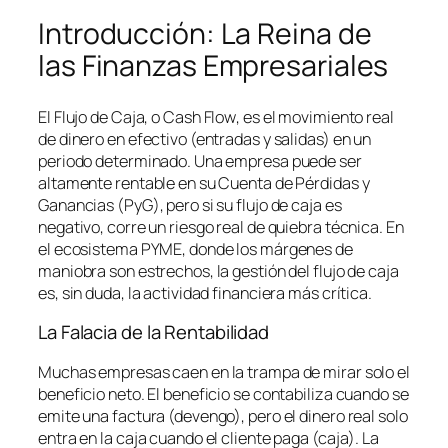
Introducción: La Reina de
las Finanzas Empresariales
El Flujo de Caja, o
Cash Flow
, es el movimiento real
de dinero en efectivo (entradas y salidas) en un
periodo determinado. Una empresa puede ser
altamente rentable en su Cuenta de Pérdidas y
Ganancias (PyG), pero si su flujo de caja es
negativo, corre un riesgo real de quiebra técnica. En
el ecosistema PYME, donde los márgenes de
maniobra son estrechos, la gestión del flujo de caja
es, sin duda, la actividad financiera más crítica.
La Falacia de la Rentabilidad
Muchas empresas caen en la trampa de mirar solo el
beneficio neto. El beneficio se contabiliza cuando se
emite una factura (devengo), pero el dinero real solo
entra en la caja cuando el cliente paga (caja). La