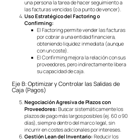
una persona la tarea de hacer seguimiento a
las facturas vencidas (o a punto de vencer).
Uso Estratégico del
Factoring
o
Confirming
:
El
Factoring
permite vender las facturas
por cobrar a una entidad financiera,
obteniendo liquidez inmediata (aunque
con un coste).
El
Confirming
mejora la relación con sus
proveedores, pero indirectamente libera
su capacidad de caja.
Eje B: Optimizar y Controlar las Salidas de
Caja (Pagos)
Negociación Agresiva de Plazos con
Proveedores:
Buscar sistemáticamente los
plazos de pago más largos posibles (ej. 60 o 90
días), siempre dentro del marco legal, sin
incurrir en costes adicionales por intereses.
Gestión Lean del Inventario:
Reducir los