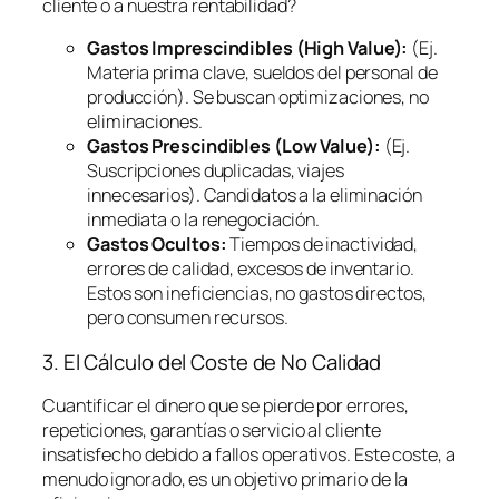
cliente o a nuestra rentabilidad?
Gastos Imprescindibles (High Value):
(Ej.
Materia prima clave, sueldos del personal de
producción). Se buscan optimizaciones, no
eliminaciones.
Gastos Prescindibles (Low Value):
(Ej.
Suscripciones duplicadas, viajes
innecesarios). Candidatos a la eliminación
inmediata o la renegociación.
Gastos Ocultos:
Tiempos de inactividad,
errores de calidad, excesos de inventario.
Estos son ineficiencias, no gastos directos,
pero consumen recursos.
3. El Cálculo del Coste de No Calidad
Cuantificar el dinero que se pierde por errores,
repeticiones, garantías o servicio al cliente
insatisfecho debido a fallos operativos. Este coste, a
menudo ignorado, es un objetivo primario de la