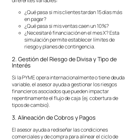
diferentes variables:
¿Qué pasa si mis clientes tardan 15 días más
en pagar?
¿Qué pasa si mis ventas caen un 10%?
¿Necesitaré financiación en el mes X? Esta
simulación permite establecer límites de
riesgo y planes de contingencia.
2. Gestión del Riesgo de Divisa y Tipo de
Interés
Si la PYME opera internacionalmente o tiene deuda
variable, el asesor ayuda a gestionar los riesgos
financieros asociados que pueden impactar
repentinamente el flujo de caja (ej. cobertura de
tipos de cambio).
3. Alineación de Cobros y Pagos
El asesor ayuda a rediseñar las condiciones
comerciales y de compra para alinear el ciclo de