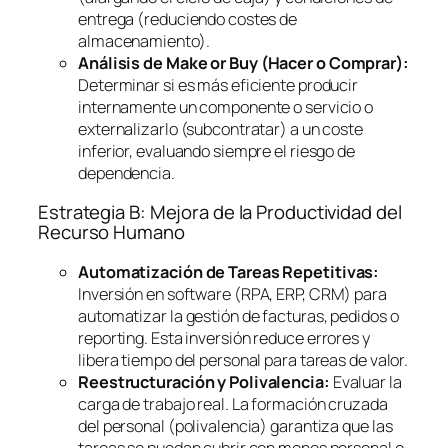
entrega (reduciendo costes de
almacenamiento).
Análisis de
Make or Buy
(Hacer o Comprar):
Determinar si es más eficiente producir
internamente un componente o servicio o
externalizarlo (subcontratar) a un coste
inferior, evaluando siempre el riesgo de
dependencia.
Estrategia B: Mejora de la Productividad del
Recurso Humano
Automatización de Tareas Repetitivas:
Inversión en
software
(RPA, ERP, CRM) para
automatizar la gestión de facturas, pedidos o
reporting
. Esta inversión reduce errores y
libera tiempo del personal para tareas de valor.
Reestructuración y Polivalencia:
Evaluar la
carga de trabajo real. La formación cruzada
del personal (polivalencia) garantiza que las
tareas se puedan cubrir con menos personal o