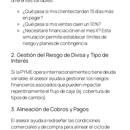
diferentes variables:
¿Qué pasa si mis clientes tardan 15 días más
en pagar?
¿Qué pasa si mis ventas caen un 10%?
¿Necesitaré financiación en el mes X? Esta
simulación permite establecer límites de
riesgo y planes de contingencia.
2. Gestión del Riesgo de Divisa y Tipo de
Interés
Si la PYME opera internacionalmente o tiene deuda
variable, el asesor ayuda a gestionar los riesgos
financieros asociados que pueden impactar
repentinamente el flujo de caja (ej. cobertura de
tipos de cambio).
3. Alineación de Cobros y Pagos
El asesor ayuda a rediseñar las condiciones
comerciales y de compra para alinear el ciclo de