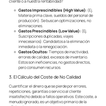
cliente o a nuestra rentabilidad?
Gastos Imprescindibles (High Value):
(Ej.
Materia prima clave, sueldos del personal de
producción). Se buscan optimizaciones, no
eliminaciones.
Gastos Prescindibles (Low Value):
(Ej.
Suscripciones duplicadas, viajes
innecesarios). Candidatos a la eliminación
inmediata o la renegociación.
Gastos Ocultos:
Tiempos de inactividad,
errores de calidad, excesos de inventario.
Estos son ineficiencias, no gastos directos,
pero consumen recursos.
3. El Cálculo del Coste de No Calidad
Cuantificar el dinero que se pierde por errores,
repeticiones, garantías o servicio al cliente
insatisfecho debido a fallos operativos. Este coste, a
menudo ignorado, es un objetivo primario de la