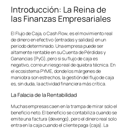
Introducción: La Reina de
las Finanzas Empresariales
El Flujo de Caja, o
Cash Flow
, es el movimiento real
de dinero en efectivo (entradas y salidas) en un
periodo determinado. Una empresa puede ser
altamente rentable en su Cuenta de Pérdidas y
Ganancias (PyG), pero si su flujo de caja es
negativo, corre un riesgo real de quiebra técnica. En
el ecosistema PYME, donde los márgenes de
maniobra son estrechos, la gestión del flujo de caja
es, sin duda, la actividad financiera más crítica.
La Falacia de la Rentabilidad
Muchas empresas caen en la trampa de mirar solo el
beneficio neto. El beneficio se contabiliza cuando se
emite una factura (devengo), pero el dinero real solo
entra en la caja cuando el cliente paga (caja). La