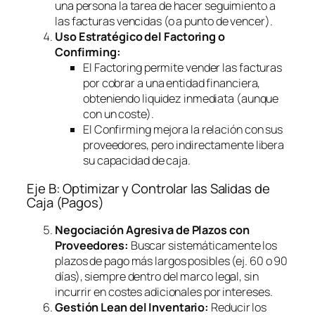
una persona la tarea de hacer seguimiento a
las facturas vencidas (o a punto de vencer).
Uso Estratégico del
Factoring
o
Confirming
:
El
Factoring
permite vender las facturas
por cobrar a una entidad financiera,
obteniendo liquidez inmediata (aunque
con un coste).
El
Confirming
mejora la relación con sus
proveedores, pero indirectamente libera
su capacidad de caja.
Eje B: Optimizar y Controlar las Salidas de
Caja (Pagos)
Negociación Agresiva de Plazos con
Proveedores:
Buscar sistemáticamente los
plazos de pago más largos posibles (ej. 60 o 90
días), siempre dentro del marco legal, sin
incurrir en costes adicionales por intereses.
Gestión Lean del Inventario:
Reducir los