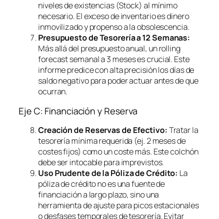
niveles de existencias (Stock) al mínimo
necesario. El exceso de inventario es dinero
inmovilizado y propenso a la obsolescencia.
Presupuesto de Tesorería a 12 Semanas:
Más allá del presupuesto anual, un
rolling
forecast
semanal a 3 meses es crucial. Este
informe predice con alta precisión los días de
saldo negativo para poder actuar antes de que
ocurran.
Eje C: Financiación y Reserva
Creación de Reservas de Efectivo:
Tratar la
tesorería mínima requerida (ej. 2 meses de
costes fijos) como un coste más. Este colchón
debe ser intocable para imprevistos.
Uso Prudente de la Póliza de Crédito:
La
póliza de crédito no es una fuente de
financiación a largo plazo, sino una
herramienta de ajuste para picos estacionales
o desfases temporales de tesorería. Evitar