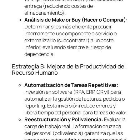
entrega (reduciendo costes de
almacenamiento).
Análisis de
Make or Buy
(Hacer o Comprar):
Determinar si es más eficiente producir
internamente un componente o servicio o
externalizarlo (subcontratar) a un coste
inferior, evaluando siempre el riesgo de
dependencia.
Estrategia B: Mejora de la Productividad del
Recurso Humano
Automatización de Tareas Repetitivas:
Inversión en
software
(RPA, ERP, CRM) para
automatizar la gestión de facturas, pedidos o
reporting
. Esta inversión reduce errores y
libera tiempo del personal para tareas de valor.
Reestructuración y Polivalencia:
Evaluar la
carga de trabajo real. La formación cruzada
del personal (polivalencia) garantiza que las
tareas se puedan cubrir con menos personal o