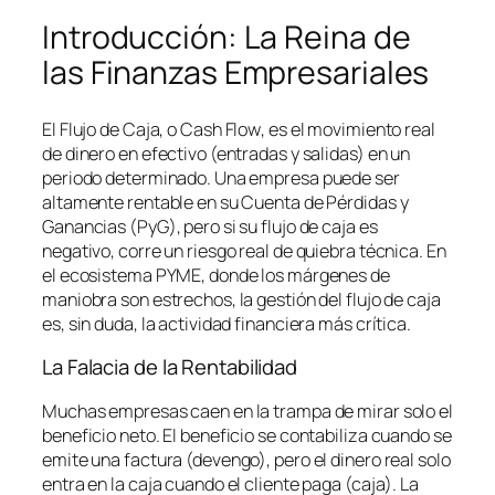
Introducción: La Reina de
las Finanzas Empresariales
El Flujo de Caja, o
Cash Flow
, es el movimiento real
de dinero en efectivo (entradas y salidas) en un
periodo determinado. Una empresa puede ser
altamente rentable en su Cuenta de Pérdidas y
Ganancias (PyG), pero si su flujo de caja es
negativo, corre un riesgo real de quiebra técnica. En
el ecosistema PYME, donde los márgenes de
maniobra son estrechos, la gestión del flujo de caja
es, sin duda, la actividad financiera más crítica.
La Falacia de la Rentabilidad
Muchas empresas caen en la trampa de mirar solo el
beneficio neto. El beneficio se contabiliza cuando se
emite una factura (devengo), pero el dinero real solo
entra en la caja cuando el cliente paga (caja). La