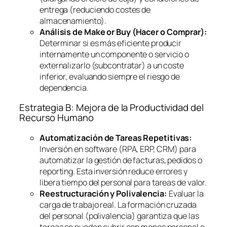
entrega (reduciendo costes de
almacenamiento).
Análisis de
Make or Buy
(Hacer o Comprar):
Determinar si es más eficiente producir
internamente un componente o servicio o
externalizarlo (subcontratar) a un coste
inferior, evaluando siempre el riesgo de
dependencia.
Estrategia B: Mejora de la Productividad del
Recurso Humano
Automatización de Tareas Repetitivas:
Inversión en
software
(RPA, ERP, CRM) para
automatizar la gestión de facturas, pedidos o
reporting
. Esta inversión reduce errores y
libera tiempo del personal para tareas de valor.
Reestructuración y Polivalencia:
Evaluar la
carga de trabajo real. La formación cruzada
del personal (polivalencia) garantiza que las
tareas se puedan cubrir con menos personal o