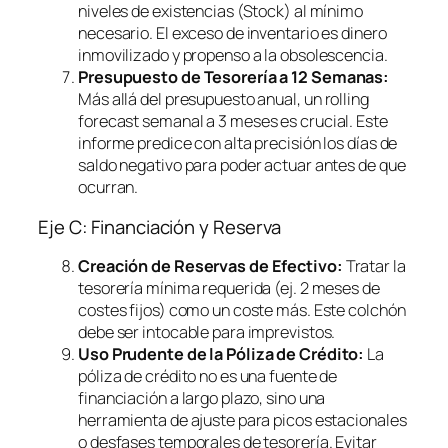
niveles de existencias (Stock) al mínimo
necesario. El exceso de inventario es dinero
inmovilizado y propenso a la obsolescencia.
Presupuesto de Tesorería a 12 Semanas:
Más allá del presupuesto anual, un
rolling
forecast
semanal a 3 meses es crucial. Este
informe predice con alta precisión los días de
saldo negativo para poder actuar antes de que
ocurran.
Eje C: Financiación y Reserva
Creación de Reservas de Efectivo:
Tratar la
tesorería mínima requerida (ej. 2 meses de
costes fijos) como un coste más. Este colchón
debe ser intocable para imprevistos.
Uso Prudente de la Póliza de Crédito:
La
póliza de crédito no es una fuente de
financiación a largo plazo, sino una
herramienta de ajuste para picos estacionales
o desfases temporales de tesorería. Evitar