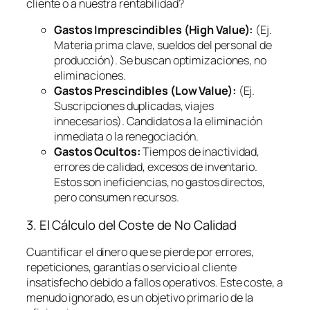
cliente o a nuestra rentabilidad?
Gastos Imprescindibles (High Value):
(Ej.
Materia prima clave, sueldos del personal de
producción). Se buscan optimizaciones, no
eliminaciones.
Gastos Prescindibles (Low Value):
(Ej.
Suscripciones duplicadas, viajes
innecesarios). Candidatos a la eliminación
inmediata o la renegociación.
Gastos Ocultos:
Tiempos de inactividad,
errores de calidad, excesos de inventario.
Estos son ineficiencias, no gastos directos,
pero consumen recursos.
3. El Cálculo del Coste de No Calidad
Cuantificar el dinero que se pierde por errores,
repeticiones, garantías o servicio al cliente
insatisfecho debido a fallos operativos. Este coste, a
menudo ignorado, es un objetivo primario de la