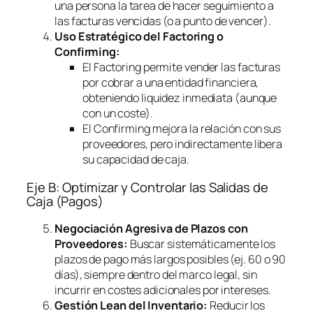
una persona la tarea de hacer seguimiento a
las facturas vencidas (o a punto de vencer).
Uso Estratégico del
Factoring
o
Confirming
:
El
Factoring
permite vender las facturas
por cobrar a una entidad financiera,
obteniendo liquidez inmediata (aunque
con un coste).
El
Confirming
mejora la relación con sus
proveedores, pero indirectamente libera
su capacidad de caja.
Eje B: Optimizar y Controlar las Salidas de
Caja (Pagos)
Negociación Agresiva de Plazos con
Proveedores:
Buscar sistemáticamente los
plazos de pago más largos posibles (ej. 60 o 90
días), siempre dentro del marco legal, sin
incurrir en costes adicionales por intereses.
Gestión Lean del Inventario:
Reducir los