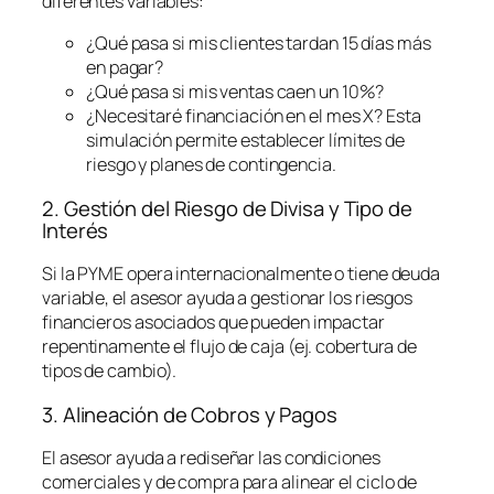
diferentes variables:
¿Qué pasa si mis clientes tardan 15 días más
en pagar?
¿Qué pasa si mis ventas caen un 10%?
¿Necesitaré financiación en el mes X? Esta
simulación permite establecer límites de
riesgo y planes de contingencia.
2. Gestión del Riesgo de Divisa y Tipo de
Interés
Si la PYME opera internacionalmente o tiene deuda
variable, el asesor ayuda a gestionar los riesgos
financieros asociados que pueden impactar
repentinamente el flujo de caja (ej. cobertura de
tipos de cambio).
3. Alineación de Cobros y Pagos
El asesor ayuda a rediseñar las condiciones
comerciales y de compra para alinear el ciclo de